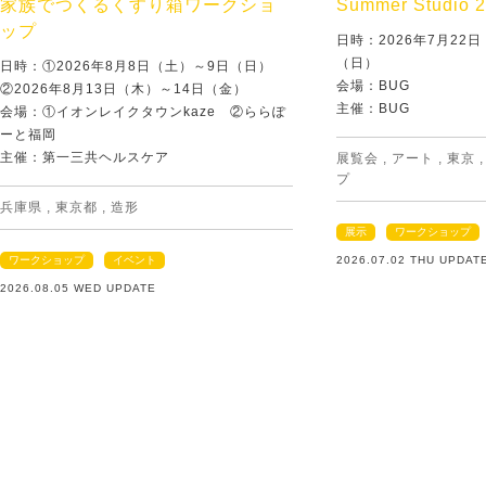
家族でつくるくすり箱ワークショ
Summer Studio 
ップ
日時：2026年7月22
（日）
日時：①2026年8月8日（土）～9日（日）
会場：BUG
②2026年8月13日（木）～14日（金）
主催：BUG
会場：①イオンレイクタウンkaze ②ららぽ
ーと福岡
主催：第一三共ヘルスケア
展覧会
,
アート
,
東京
プ
兵庫県
,
東京都
,
造形
展示
ワークショップ
ワークショップ
イベント
2026.07.02 THU UPDAT
2026.08.05 WED UPDATE