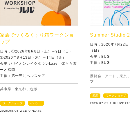
家族でつくるくすり箱ワークショ
Summer Studio 
ップ
日時：2026年7月22
（日）
日時：①2026年8月8日（土）～9日（日）
会場：BUG
②2026年8月13日（木）～14日（金）
主催：BUG
会場：①イオンレイクタウンkaze ②ららぽ
ーと福岡
主催：第一三共ヘルスケア
展覧会
,
アート
,
東京
プ
兵庫県
,
東京都
,
造形
展示
ワークショップ
ワークショップ
イベント
2026.07.02 THU UPDAT
2026.08.05 WED UPDATE