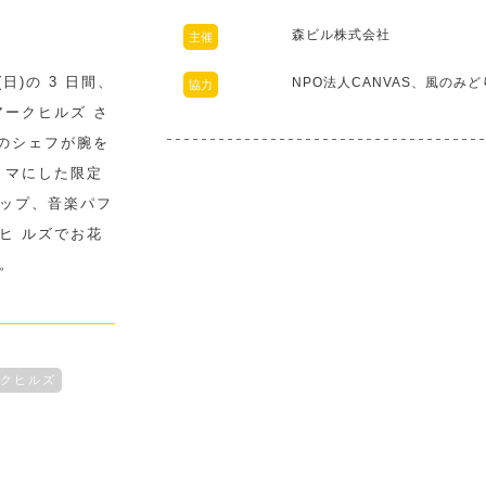
森ビル株式会社
主催
(日)の 3 日間、
NPO法人CANVAS、風のみと
協力
ークヒルズ さ
のシェフが腕を
 マにした限定
プ、音楽パフ
 ルズでお花
。
クヒルズ