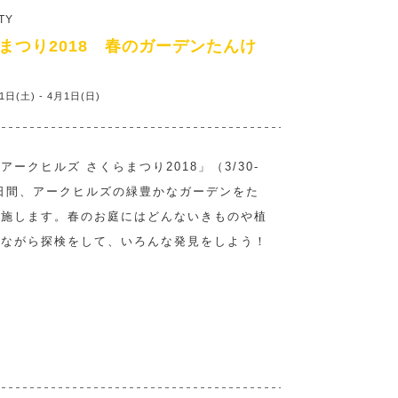
TY
まつり2018 春のガーデンたんけ
(土) - 4月1日(日)
ークヒルズ さくらまつり2018」（3/30-
1の２日間、アークヒルズの緑豊かなガーデンをた
実施します。春のお庭にはどんないきものや植
見ながら探検をして、いろんな発見をしよう！