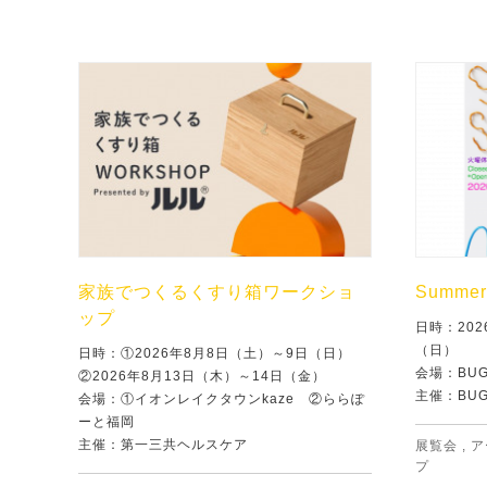
家族でつくるくすり箱ワークショ
Summer 
ップ
日時：202
（日）
日時：①2026年8月8日（土）～9日（日）
会場：BU
②2026年8月13日（木）～14日（金）
主催：BU
会場：①イオンレイクタウンkaze ②ららぽ
ーと福岡
主催：第一三共ヘルスケア
展覧会
,
ア
プ