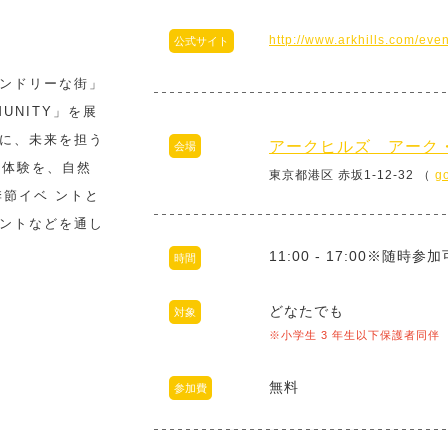
http://www.arkhills.com/eve
公式サイト
ンドリーな街」
MUNITY」を展
゙に、未来を担う
アークヒルズ アーク
会場
原体験を、自然
東京都港区 赤坂1-12-32 （
g
季節イベ ントと
ントなどを通し
11:00 - 17:00※随時参
時間
どなたでも
対象
※小学生 3 年生以下保護者同伴
無料
参加費