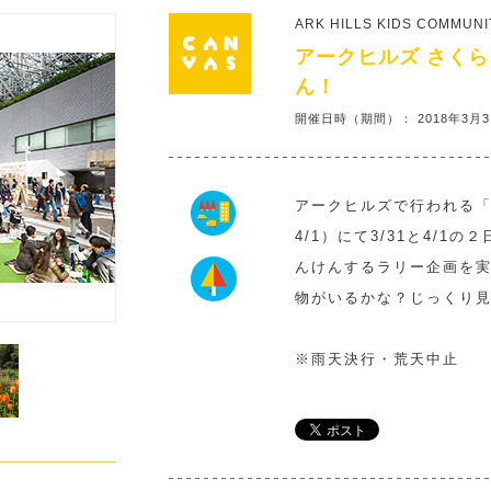
ARK HILLS KIDS COMMUNI
アークヒルズ さくら
ん！
開催日時（期間）： 2018年3月31日
アークヒルズで行われる「ア
4/1）にて3/31と4/
んけんするラリー企画を
物がいるかな？じっくり
※雨天決行・荒天中止