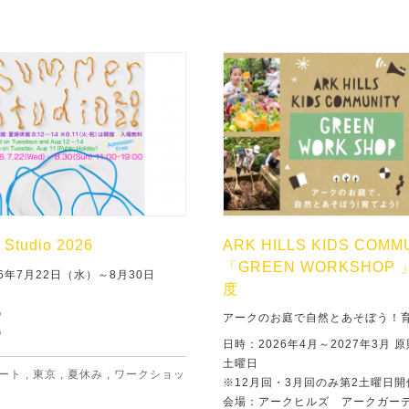
Studio 2026
ARK HILLS KIDS COMM
「GREEN WORKSHOP 
6年7月22日（水）～8月30日
度
G
アークのお庭で自然とあそぼう！
G
日時：2026年4月～2027年3月 
土曜日
ート
,
東京
,
夏休み
,
ワークショッ
※12月回・3月回のみ第2土曜日開
会場：アークヒルズ アークガー