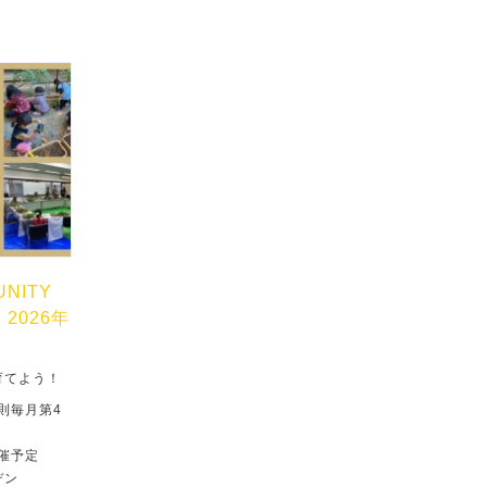
UNITY
」2026年
育てよう！
原則毎月第4
催予定
デン