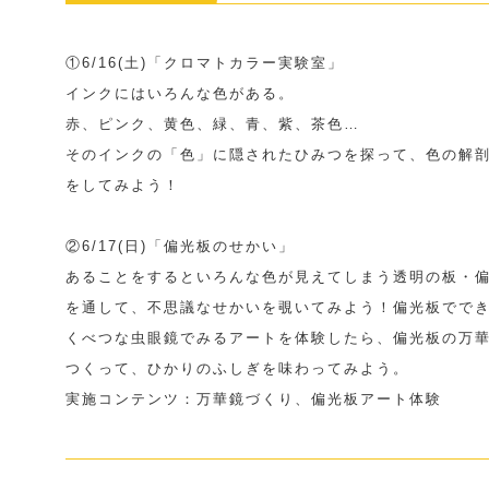
①6/16(土)「クロマトカラー実験室」
インクにはいろんな色がある。
赤、ピンク、黄色、緑、青、紫、茶色…
そのインクの「色」に隠されたひみつを探って、色の解
をしてみよう！
②6/17(日)「偏光板のせかい」
あることをするといろんな色が見えてしまう透明の板・
を通して、不思議なせかいを覗いてみよう！偏光板でで
くべつな虫眼鏡でみるアートを体験したら、偏光板の万
つくって、ひかりのふしぎを味わってみよう。
実施コンテンツ：万華鏡づくり、偏光板アート体験