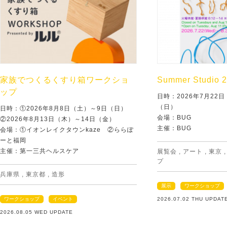
家族でつくるくすり箱ワークショ
Summer Studio 
ップ
日時：2026年7月22
（日）
日時：①2026年8月8日（土）～9日（日）
会場：BUG
②2026年8月13日（木）～14日（金）
主催：BUG
会場：①イオンレイクタウンkaze ②ららぽ
ーと福岡
主催：第一三共ヘルスケア
展覧会
,
アート
,
東京
プ
兵庫県
,
東京都
,
造形
展示
ワークショップ
ワークショップ
イベント
2026.07.02 THU UPDAT
2026.08.05 WED UPDATE