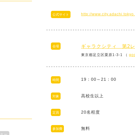
http://www.city.adachi.tok
公式サイト
ギャラクシティ 第2
会場
東京都足立区栗原1-3-1 （
go
19：00～21：00
時間
高校生以上
対象
20名程度
定員
無料
参加費
ター