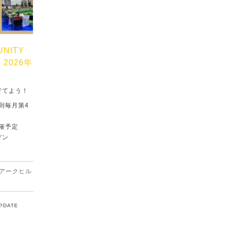
UNITY
」2026年
育てよう！
原則毎月第4
催予定
デン
アークヒル
UPDATE