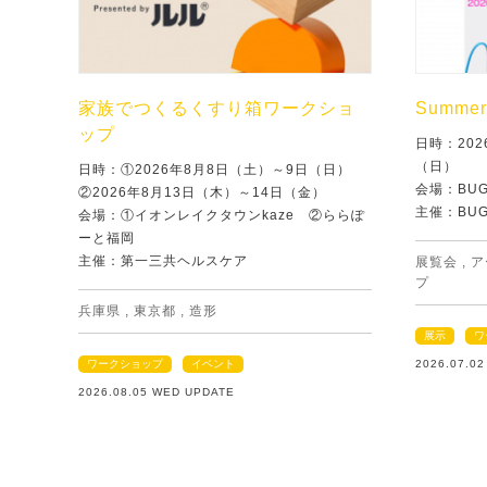
家族でつくるくすり箱ワークショ
Summer 
ップ
日時：202
（日）
日時：①2026年8月8日（土）～9日（日）
会場：BU
②2026年8月13日（木）～14日（金）
主催：BU
会場：①イオンレイクタウンkaze ②ららぽ
ーと福岡
主催：第一三共ヘルスケア
展覧会
,
ア
プ
兵庫県
,
東京都
,
造形
展示
ワ
ワークショップ
イベント
2026.07.0
2026.08.05 WED UPDATE