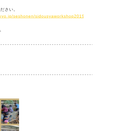
ください。
tokyo.jp/seshonen/sidousyaworkshop2019.html
で