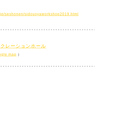
yo.jp/seshonen/sidousyaworkshop2019.html
レクレーションホール
ogle map
）