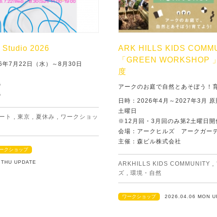
Studio 2026
ARK HILLS KIDS COMM
「GREEN WORKSHOP 
6年7月22日（水）～8月30日
度
G
アークのお庭で自然とあそぼう！
G
日時：2026年4月～2027年3月 
土曜日
ート
,
東京
,
夏休み
,
ワークショッ
※12月回・3月回のみ第2土曜日開
会場：アークヒルズ アークガー
主催：森ビル株式会社
ークショップ
2 THU UPDATE
ARKHILLS KIDS COMMUNITY
,
ズ
,
環境・自然
ワークショップ
2026.04.06 MON 