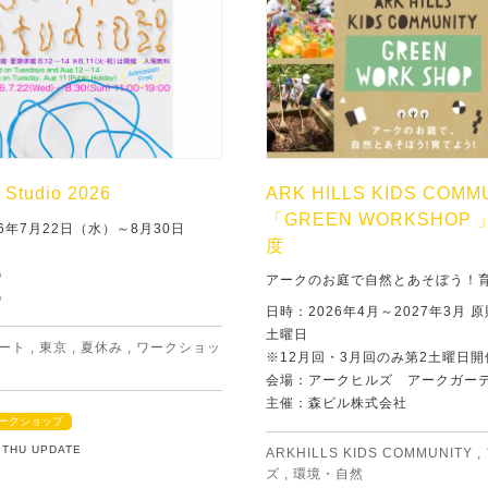
Studio 2026
ARK HILLS KIDS COMM
「GREEN WORKSHOP 
6年7月22日（水）～8月30日
度
G
アークのお庭で自然とあそぼう！
G
日時：2026年4月～2027年3月 
土曜日
ート
,
東京
,
夏休み
,
ワークショッ
※12月回・3月回のみ第2土曜日開
会場：アークヒルズ アークガー
主催：森ビル株式会社
ークショップ
2 THU UPDATE
ARKHILLS KIDS COMMUNITY
,
ズ
,
環境・自然