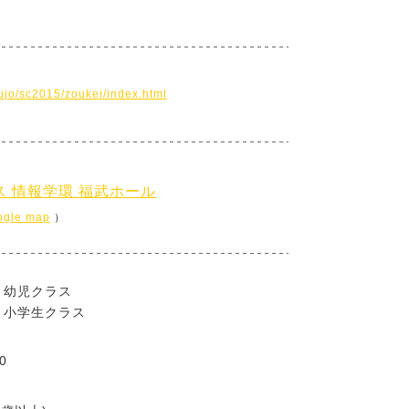
ujo/sc2015/zoukei/index.html
 情報学環 福武ホール
ogle map
）
） 幼児クラス
） 小学生クラス
0