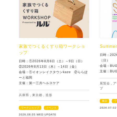
家族でつくるくすり箱ワークショ
Summer 
ップ
日時：202
（日）
日時：①2026年8月8日（土）～9日（日）
会場：BU
②2026年8月13日（木）～14日（金）
主催：BU
会場：①イオンレイクタウンkaze ②ららぽ
ーと福岡
主催：第一三共ヘルスケア
展覧会
,
ア
プ
兵庫県
,
東京都
,
造形
展示
ワ
ワークショップ
イベント
2026.07.0
2026.08.05 WED UPDATE