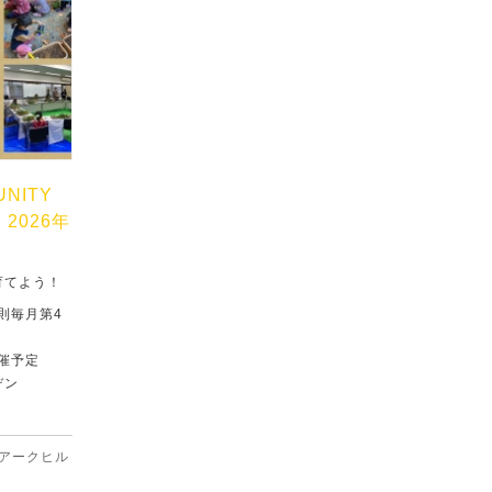
UNITY
」2026年
育てよう！
原則毎月第4
催予定
デン
アークヒル