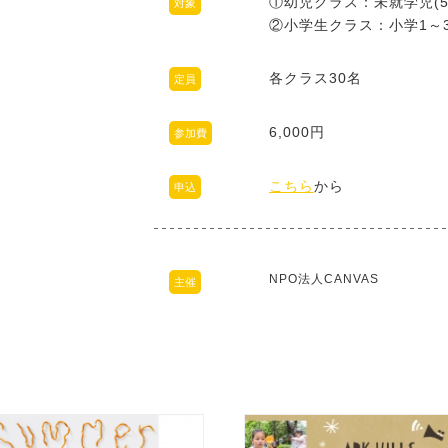
①幼児クラス：未就学児(5
対象
②小学生クラス：小学1～
各クラス30名
定員
6,000円
参加費
こちら
から
申込
NPO法人CANVAS
主催