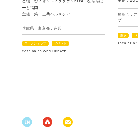
主催：BU
会場：①イオンレイクタウンkaze ②ららぽ
ーと福岡
主催：第一三共ヘルスケア
展覧会
,
ア
プ
兵庫県
,
東京都
,
造形
展示
ワ
ワークショップ
イベント
2026.07.0
2026.08.05 WED UPDATE