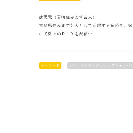
嫁恐竜（宮崎住みます芸人）
宮崎県住みます芸人として活躍する嫁恐竜。嫁
にて数々のＤＩＹを配信中
キーワード
オンラインワークショップキャラバ