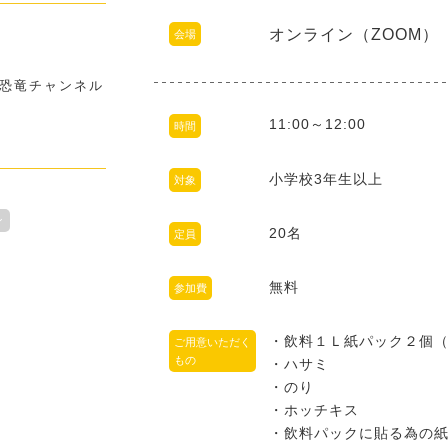
オンライン（ZOOM）
会場
恐竜チャンネル
11:00～12:00
時間
小学校3年生以上
対象
ン
20名
定員
無料
参加費
・飲料１Ｌ紙パック２個
ご用意いただく
もの
・ハサミ
・のり
・ホッチキス
・飲料パックに貼る為の