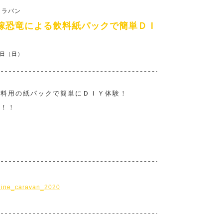
ャラバン
嫁恐竜による飲料紙パックで簡単ＤＩ
6日（日）
飲料用の紙パックで簡単にＤＩＹ体験！
！！！
online_caravan_2020