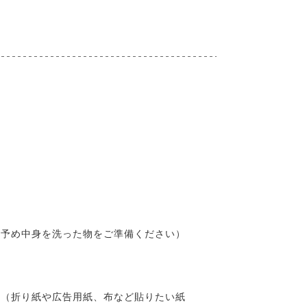
（予め中身を洗った物をご準備ください）
紙（折り紙や広告用紙、布など貼りたい紙