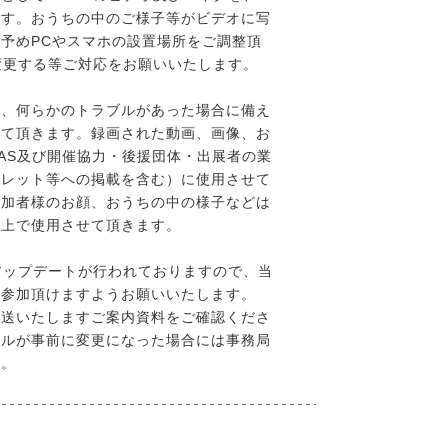
ます。おうちの中のご様子等がビデオに写
予めPCやスマホの設置場所をご調整頂
変更する等ご対応をお願いいたします。
は、何らかのトラブルがあった場合に備え
せて頂きます。録画された動画、画像、お
VAS及び開催協力・後援団体・出展者の業
フレット等への掲載を含む）に使用させて
参加者様のお顔、おうちの中の様子などは
た上で使用させて頂きます。
アップデートが行われておりますので、当
ご参加頂けますようお願いいたします。
後送いたしますご案内資料をご確認くださ
ールが事前に変更になった場合には事務局
す。