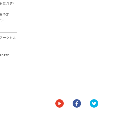
原則毎月第4
催予定
デン
アークヒル
UPDATE