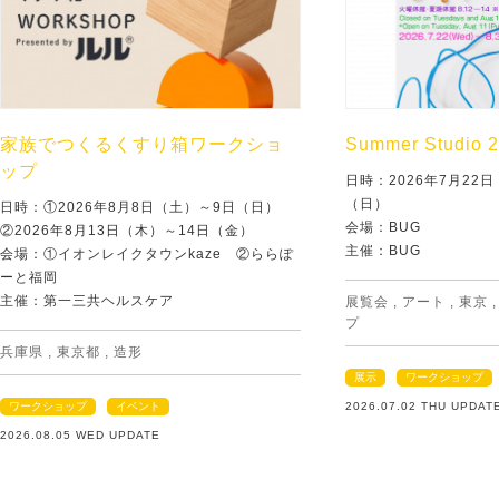
家族でつくるくすり箱ワークショ
Summer Studio 
ップ
日時：2026年7月22
（日）
日時：①2026年8月8日（土）～9日（日）
会場：BUG
②2026年8月13日（木）～14日（金）
主催：BUG
会場：①イオンレイクタウンkaze ②ららぽ
ーと福岡
主催：第一三共ヘルスケア
展覧会
,
アート
,
東京
プ
兵庫県
,
東京都
,
造形
展示
ワークショップ
ワークショップ
イベント
2026.07.02 THU UPDAT
2026.08.05 WED UPDATE