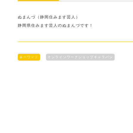
ぬまんづ（静岡住みます芸人）
静岡県住みます芸人のぬまんづです！
キーワード
オンラインワークショップキャラバン