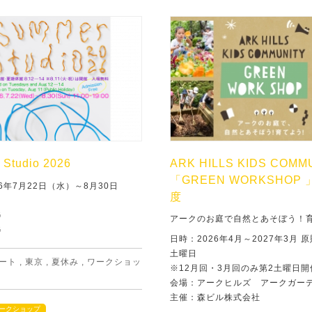
Studio 2026
ARK HILLS KIDS COMM
「GREEN WORKSHOP 
6年7月22日（水）～8月30日
度
G
アークのお庭で自然とあそぼう！
G
日時：2026年4月～2027年3月 
土曜日
ート
,
東京
,
夏休み
,
ワークショッ
※12月回・3月回のみ第2土曜日開
会場：アークヒルズ アークガー
主催：森ビル株式会社
ークショップ