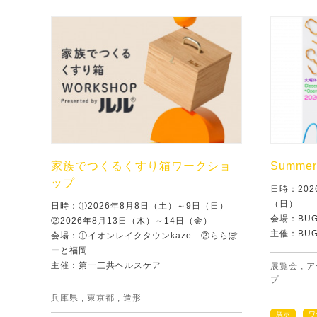
家族でつくるくすり箱ワークショ
Summer 
ップ
日時：202
（日）
日時：①2026年8月8日（土）～9日（日）
会場：BU
②2026年8月13日（木）～14日（金）
主催：BU
会場：①イオンレイクタウンkaze ②ららぽ
ーと福岡
主催：第一三共ヘルスケア
展覧会
,
ア
プ
兵庫県
,
東京都
,
造形
展示
ワ