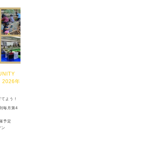
UNITY
」2026年
育てよう！
原則毎月第4
催予定
デン