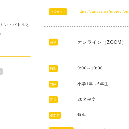
https://canvas.ws/project/
公式サイト
）
ントン・バトルと
。
オンライン（ZOOM）
会場
9:00～10:00
時間
ン
小学1年～6年生
対象
20名程度
定員
無料
参加費