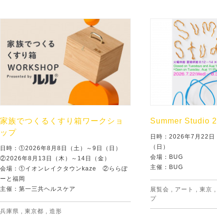
家族でつくるくすり箱ワークショ
Summer Studio 
ップ
日時：2026年7月22
（日）
日時：①2026年8月8日（土）～9日（日）
会場：BUG
②2026年8月13日（木）～14日（金）
主催：BUG
会場：①イオンレイクタウンkaze ②ららぽ
ーと福岡
主催：第一三共ヘルスケア
展覧会
,
アート
,
東京
プ
兵庫県
,
東京都
,
造形