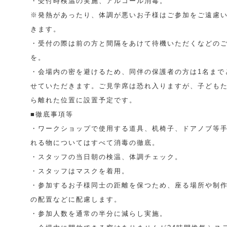
・受付時検温の実施、アルコール消毒。
※発熱があったり、体調が悪いお子様はご参加をご遠慮
きます。
・受付の際は前の方と間隔をあけて待機いただくなどの
を。
・会場内の密を避けるため、同伴の保護者の方は1名まで
せていただきます。ご見学席は恐れ入りますが、子ども
ら離れた位置に設置予定です。
■徹底事項等
・ワークショップで使用する道具、机椅子、ドアノブ等
れる物についてはすべて消毒の徹底。
・スタッフの当日朝の検温、体調チェック。
・スタッフはマスクを着用。
・参加するお子様同士の距離を保つため、座る場所や制
の配置などに配慮します。
・参加人数を通常の半分に減らし実施。