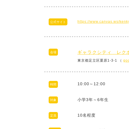
https://www.canvas.ws/kenk
公式サイト
ギャラクシティ レク
会場
東京都足立区栗原1-3-1 （
go
10:00～12:00
時間
小学3年～6年生
対象
10名程度
定員