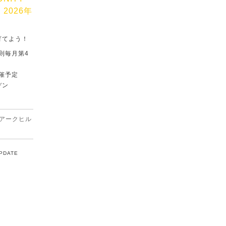
」2026年
育てよう！
原則毎月第4
催予定
デン
アークヒル
UPDATE