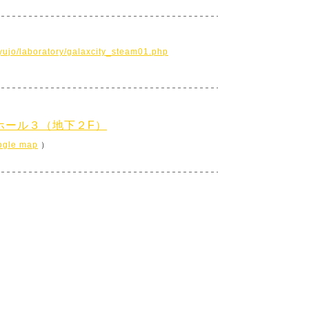
yujo/laboratory/galaxcity_steam01.php
ホール３（地下２F）
ogle map
）