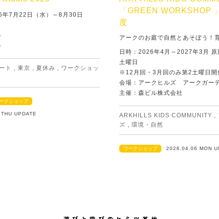
「GREEN WORKSHOP 
6年7月22日（水）～8月30日
度
G
アークのお庭で自然とあそぼう！
G
日時：2026年4月～2027年3月 
土曜日
ート
,
東京
,
夏休み
,
ワークショッ
※12月回・3月回のみ第2土曜日開
会場：アークヒルズ アークガー
主催：森ビル株式会社
ークショップ
2 THU UPDATE
ARKHILLS KIDS COMMUNITY
,
ズ
,
環境・自然
ワークショップ
2026.04.06 MON 