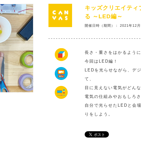
キッズクリエイティブ
る ～LED編～
開催日時（期間）： 2021年12月
長さ・重さをはかるよう
今回はLED編！
LEDを光らせながら、デ
て、
目に見えない電気がどん
電気の仕組みやおもしろ
自分で光らせたLEDと会
りをしよう。