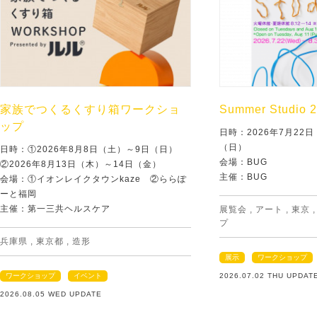
家族でつくるくすり箱ワークショ
Summer Studio 
ップ
日時：2026年7月22
（日）
日時：①2026年8月8日（土）～9日（日）
会場：BUG
②2026年8月13日（木）～14日（金）
主催：BUG
会場：①イオンレイクタウンkaze ②ららぽ
ーと福岡
主催：第一三共ヘルスケア
展覧会
,
アート
,
東京
プ
兵庫県
,
東京都
,
造形
展示
ワークショップ
ワークショップ
イベント
2026.07.02 THU UPDAT
2026.08.05 WED UPDATE