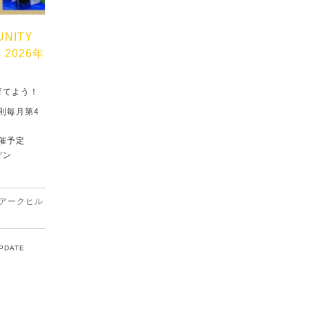
UNITY
」2026年
育てよう！
原則毎月第4
催予定
デン
アークヒル
UPDATE