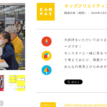
キッズクリエイティブ研
開催日時（期間）： 2024年1月
大好評をいただいておりま
ーズです！
モンスターと一緒に音を
て考えてみたり、両面テ
みんなの発見とひらめき
所
https://www.canvas.ws/kenk
公式サイト