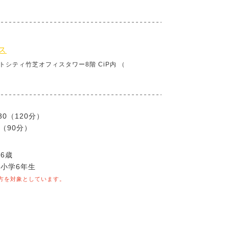
ス
トシティ竹芝オフィスタワー8階 CiP内 （
30（120分）
0（90分）
6歳
‐小学6年生
方を対象としています。