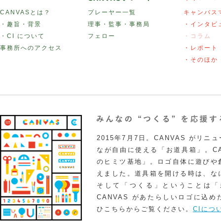
CANVASとは？
プレーヤー一覧
キャンバス
・趣旨・背景
理事・監事・事務局
・インタビ
・CI について
フェロー
・コラム
事務所へのアクセス
・レポート
・そのほか
2015年7月7日。CANVAS がリ
なが自由に使える「お道具箱」。CA
のヒミツ基地」。ロゴ自体に遊びや
えました。道具箱を開ける時は、な
そして「つくる」ということは「
CANVAS があたらしいロゴに込
ひこちらからご覧ください。
CIにつ