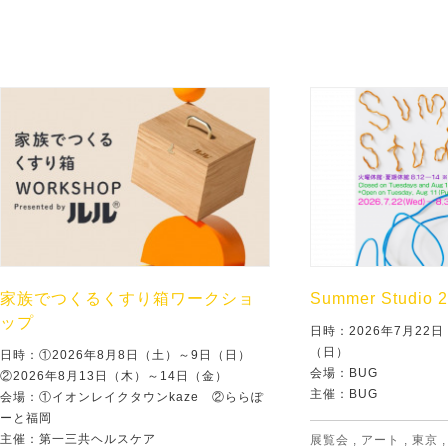
家族でつくるくすり箱ワークショ
Summer Studio 
ップ
日時：2026年7月22
（日）
日時：①2026年8月8日（土）～9日（日）
会場：BUG
②2026年8月13日（木）～14日（金）
主催：BUG
会場：①イオンレイクタウンkaze ②ららぽ
ーと福岡
主催：第一三共ヘルスケア
展覧会
,
アート
,
東京