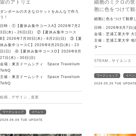
宙のアトリエ
細胞のミクロの世
胞に色をつけて観
ダンボールの大きなロケットをみんなで作ろ
う！
細胞に色をつけて観察
日時：①【夏休み集中コースA】2026年7月2
日時：2026年8月7日(
3日(木)－26日(日) ②【夏休み集中コース
会場：芝浦工業大学 大
B】2026年7月30日(木)－8月2日(日) ③【夏
主催：芝浦工業大学 
休み集中コースC】2026年8月20日(木)－23
ター
日(日) ④【夏休み集中コースD】2026年8月
27日(木)－30日(日)
STEAM
,
サイエンス
会場：東京ドームシティ Space Travelium
TeNQ
ワークショップ
イベン
主催：東京ドームシティ Space Travelium
TeNQ
2026.05.26 TUE UPDAT
絵画
,
デザイン
,
造形
ワークショップ
イベント
2026.06.09 TUE UPDATE