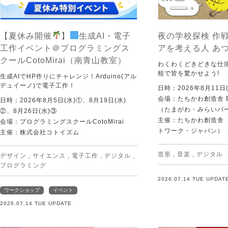
【夏休み開催
】
生成AI・電子
夜の学校探検 作戦
工作イベント＠プログラミングス
アを考える人 あ
クールCotoMirai（南青山教室）
わくわくどきどきな仕
校で皆を驚かせよう!
生成AIでHP作りにチャレンジ！Arduino(アル
デュイーノ)で電子工作！
日時：2026年8月11日(
会場：たちかわ創造舎 
日時：2026年8月5日(水)①、8月19日(水)
（たまがわ・みらいパ
②、8月26日(水)③
主催：たちかわ創造舎（
会場：プログラミングスクールCotoMirai
トワーク・ジャパン）
主催：株式会社コトイズム
造形
,
音楽
,
デジタル
デザイン
,
サイエンス
,
電子工作
,
デジタル
,
プログラミング
2026.07.14 TUE UPDAT
ワークショップ
イベント
2026.07.14 TUE UPDATE