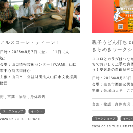
アルスコーレ・ティーン！
親子うどん打ち d
きらめきワークシ
日時：2026年8月7日（金）－11日（火・
祝）
ココロとカラダはつな
ちでおいしく上手な身
会場：山口情報芸術センター [YCAM]、山口
う！夏休みの自由研究
市中心商店街ほか
主催：山口市、公益財団法人山口市文化振興
日時：2026年8月23
財団
会場：奈良市西部公民館 
主催：帝塚山大学 こ
街
,
言葉・物語
,
身体表現
言葉・物語
,
身体表現
ワークショップ
イベント
ワークショップ
イベン
2026.06.23 TUE UPDATE
2026.06.23 TUE UPDAT