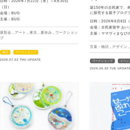
日時：2026年7月22日（水）～8月30日
（日）
築150年の古民家で、
に探究する親子プログ
会場：BUG
主催：BUG
日時：2026年8月8日
会場：古民家留学 おハ
展覧会
,
アート
,
東京
,
夏休み
,
ワークショッ
主催：ママヴィまなび
プ
言葉・物語
,
デザイン
展示
ワークショップ
2026.07.02 THU UPDATE
ワークショップ
イベン
2026.06.30 TUE UPDAT