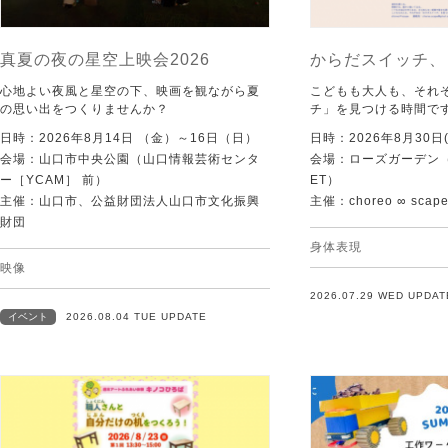
真夏の夜の星空上映会2026
からだスイッチ、
心地よい夜風と星空の下、映画を観ながら夏
こどもも大人も、それ
の思い出をつくりませんか？
チ」を見つける時間で
日時：2026年8月14日 （金）～16日（日）
日時：2026年8月30日(
会場：山口市中央公園（山口情報芸術センタ
会場：ローズガーデン（KI
ー［YCAM］ 前）
ET）
主催：山口市、公益財団法人山口市文化振興
主催：choreo ∞ scap
財団
身体表現
映像
2026.07.29 WED UPDAT
イベント
2026.08.04 TUE UPDATE