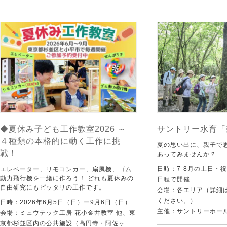
◆夏休み子ども工作教室2026 ～
サントリー水育「
４種類の本格的に動く工作に挑
夏の思い出に、親子で
戦！
あってみませんか？
日時：7-8月の土日・
エレベーター、リモコンカー、扇風機、ゴム
動力飛行機を一緒に作ろう！ どれも夏休みの
日程で開催
自由研究にもピッタリの工作です。
会場：各エリア（詳細は
ください。）
日時：2026年6月5日（日）ー9月6日（日）
主催：サントリーホー
会場：ミュウテック工房 花小金井教室 他、東
京都杉並区内の公共施設（高円寺・阿佐ヶ