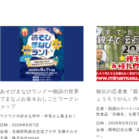
あそびまなびランド〜物語の世界
秘伝の忍者食『親
でまなぶお金＆おしごとワークシ
ょうろうがん）作
ョップ
忍者・戦国のサバイバ
性食品「兵糧丸」を親
ワクワク大好きな年中・年長さん集まれ！
日時：2026年9月22
日時：2026年8月7日
会場：昭和記念公園「
会場：京都府民総合交流プラザ 京都テルサ
ー」
主催：株式会社miraii