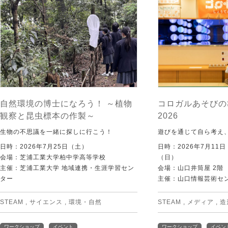
自然環境の博士になろう！ ～植物
コロガルあそびの
観察と昆虫標本の作製～
2026
生物の不思議を一緒に探しに行こう！
遊びを通じて自ら考え
日時：2026年7月25日（土）
日時：2026年7月11
会場：芝浦工業大学柏中学高等学校
（日）
主催：芝浦工業大学 地域連携・生涯学習セン
会場：山口井筒屋 2階
ター
主催：山口情報芸術センタ
STEAM
,
サイエンス
,
環境・自然
STEAM
,
メディア
,
造
ワークショップ
イベント
ワークショップ
イベン