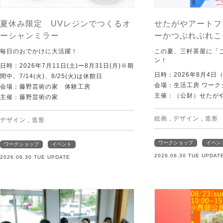
夏休み限定 UVレジンでつくるオ
せたがやアートフ
ーシャンミラー
ーかつぷれぷれこ
毎日のおでかけに大活躍！
この夏、三軒茶屋に「
ン！
日時：2026年7月11日(土)ー8月31日(月)※期
日時：2026年8月4日
間中、7/14(火)、8/25(火)は休館日
会場：生活工房 ワーク
会場：藤野芸術の家 体験工房
主催：（公財）せたが
主催：藤野芸術の家
絵画
,
デザイン
,
造形
デザイン
,
造形
ワークショップ
イベン
ワークショップ
イベント
2026.06.30 TUE UPDAT
2026.06.30 TUE UPDATE