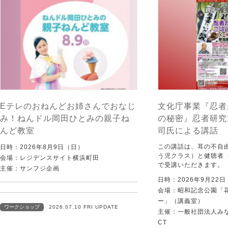
Eテレのおねんどお姉さんでおなじ
文化庁事業『忍者
み！ねんドル岡田ひとみの親子ね
の秘密』忍者研究
んど教室
司氏による講話
この講話は、耳の不自
日時：2026年8月9日（日）
う児クラス）と健聴者
会場：レジデンスサイト横浜町田
で受講いただきます。
主催：サンフジ企画
日時：2026年9月22
会場：昭和記念公園「
ー」（講義室）
ワークショップ
2026.07.10 FRI UPDATE
主催：一般社団法人みなむ
CT