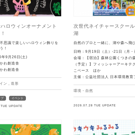
でハロウィンオーナメント
次世代ネイチャースクール 
う！
湖
不思議で楽しいハロウィン飾りを
自然のプロと一緒に、湖や森へ飛
う！
日時：9月19日（土）-21日（月
6年9月26日(土)
会場：【宿泊】森林公園くつきの
かわ創造舎
（予定）】フィッシャーアーキテ
かわ創造舎
こベース ほか
主催：公益社団法人 日本環境教育
イン
,
造形
環境・自然
ップ
イベント
2026.07.28 TUE UPDATE
8 TUE UPDATE