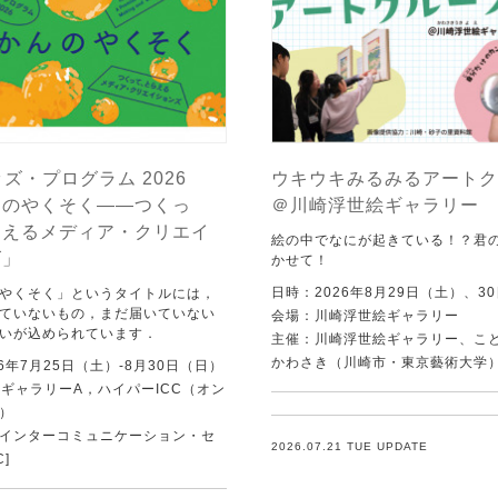
ッズ・プログラム 2026
ウキウキみるみるアートク
んのやくそく——つくっ
＠川崎浮世絵ギャラリー
らえるメディア・クリエイ
絵の中でなにが起きている！？君
ズ」
かせて！
日時：2026年8月29日（土）、3
やくそく」というタイトルには，
ていないもの，まだ届いていない
会場：川崎浮世絵ギャラリー
いが込められています．
主催：川崎浮世絵ギャラリー、こ
かわさき（川崎市・東京藝術大学
6年7月25日（土）-8月30日（日）
C ギャラリーA，ハイパーICC（オン
）
Tインターコミュニケーション・セ
2026.07.21 TUE UPDATE
C]