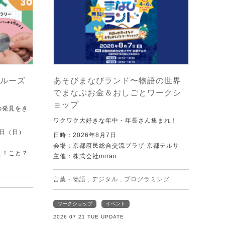
ルーズ
あそびまなびランド〜物語の世界
でまなぶお金＆おしごとワークシ
ョップ
の発見をき
ワクワク大好きな年中・年長さん集まれ！
0日（日）
日時：2026年8月7日
会場：京都府民総合交流プラザ 京都テルサ
と！こと？
主催：株式会社miraii
）
言葉・物語
,
デジタル
,
プログラミング
ワークショップ
イベント
2026.07.21 TUE UPDATE