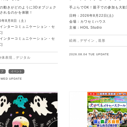
の動きがどのように3Dオブジェク
手ぶらでOK！親子での参加も大歓
されるのかを体験！
日時：2026年8月22日(土)
6年8月8日（土）
会場：カワセミハウス
Tインターコミュニケーション・セ
主催：HOIL Studio
C]
Tインターコミュニケーション・セ
絵画
,
デザイン
,
造形
C]
2026.08.04 TUE UPDATE
身体表現
,
デジタル
ップ
イベント
5 WED UPDATE