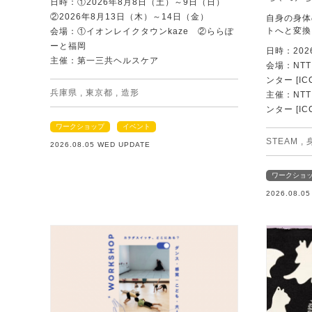
日時：①2026年8月8日（土）～9日（日）
②2026年8月13日（木）～14日（金）
自身の身体
トへと変換
会場：①イオンレイクタウンkaze ②ららぽ
ーと福岡
日時：202
主催：第一三共ヘルスケア
会場：NT
ンター [IC
兵庫県
,
東京都
,
造形
主催：NT
ンター [IC
ワークショップ
イベント
STEAM
,
2026.08.05 WED UPDATE
ワークショ
2026.08.0