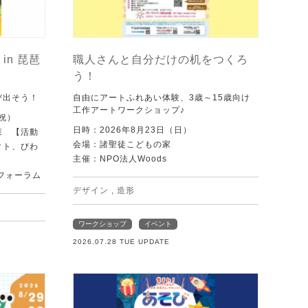
in 琵琶
職人さんと自分だけの机をつくろ
う！
び出そう！
自由にアートふれあい体験、3歳～15歳向け
工作アートワークショップ♪
・祝）
日時：2026年8月23日（日）
森 【活動
会場：諸聖徒こどもの家
クト、びわ
主催：NPO法人Woods
フォーラム
デザイン
,
造形
ワークショップ
イベント
2026.07.28 TUE UPDATE