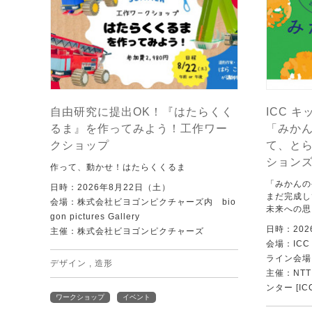
自由研究に提出OK！『はたらくく
ICC キ
るま』を作ってみよう！工作ワー
「みか
クショップ
て、と
ション
作って、動かせ！はたらくくるま
「みかんの
日時：2026年8月22日（土）
まだ完成し
会場：株式会社ビヨゴンピクチャーズ内 bio
未来への思
gon pictures Gallery
日時：202
主催：株式会社ビヨゴンピクチャーズ
会場：IC
ライン会場
デザイン
,
造形
主催：NT
ンター [IC
ワークショップ
イベント