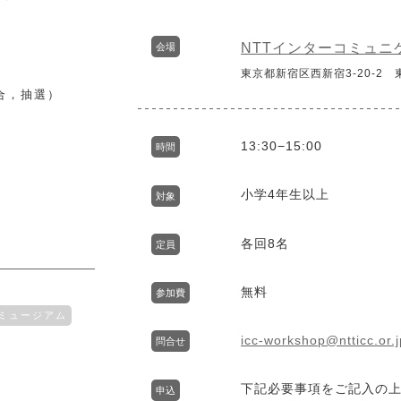
NTTインターコミュニケ
会場
東京都新宿区西新宿3-20-2
合，抽選）
13:30−15:00
時間
小学4年生以上
対象
各回8名
定員
無料
参加費
ミュージアム
icc-workshop@ntticc.or.j
問合せ
下記必要事項をご記入の上，
申込