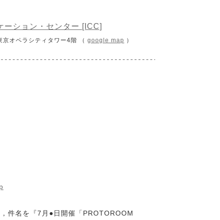
ーション・センター [ICC]
 東京オペラシティタワー4階 （
google map
）
p
件名を『7月●日開催「PROTOROOM