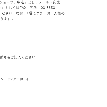
itワークショップ」申込』とし，メール（宛先：
p
）もしくはFAX（宛先：03-5353-
みください．なお，1通につき，お一人様の
だきます．
X番号もご記入ください．
・センター [ICC]