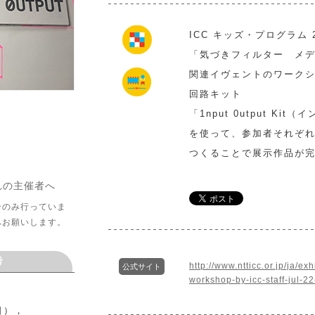
ICC キッズ・プログラム 2
「気づきフィルター メ
関連イヴェントのワーク
回路キット
「1nput 0utput K
を使って、参加者それぞれが
つくることで展示作品が
れの主催者へ
介のみ行っていま
へお願いします。
考
http://www.ntticc.or.jp/ja/e
公式サイト
workshop-by-icc-staff-jul-2
日），