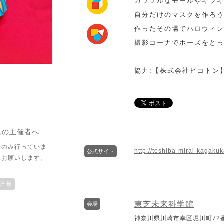
カラフルなモールやキラ
自分だけのマスクを作ろ
作ったその場でハロウィ
撮影コーナでポーズをと
協力:【株式会社ピコトン
れの主催者へ
介のみ行っていま
http://toshiba-mirai-kagakuk
公式サイト
へお願いします。
造形
東芝未来科学館
会場
神奈川県川崎市幸区堀川町72