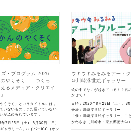
ッズ・プログラム 2026
ウキウキみるみるアートク
んのやくそく——つくっ
＠川崎浮世絵ギャラリー
らえるメディア・クリエイ
絵の中でなにが起きている！？君
ズ」
かせて！
日時：2026年8月29日（土）、3
やくそく」というタイトルには，
ていないもの，まだ届いていない
会場：川崎浮世絵ギャラリー
いが込められています．
主催：川崎浮世絵ギャラリー、こ
かわさき（川崎市・東京藝術大学
6年7月25日（土）-8月30日（日）
C ギャラリーA，ハイパーICC（オン