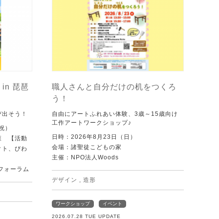
in 琵琶
職人さんと自分だけの机をつくろ
う！
び出そう！
自由にアートふれあい体験、3歳～15歳向け
工作アートワークショップ♪
・祝）
日時：2026年8月23日（日）
森 【活動
会場：諸聖徒こどもの家
クト、びわ
主催：NPO法人Woods
フォーラム
デザイン
,
造形
ワークショップ
イベント
2026.07.28 TUE UPDATE