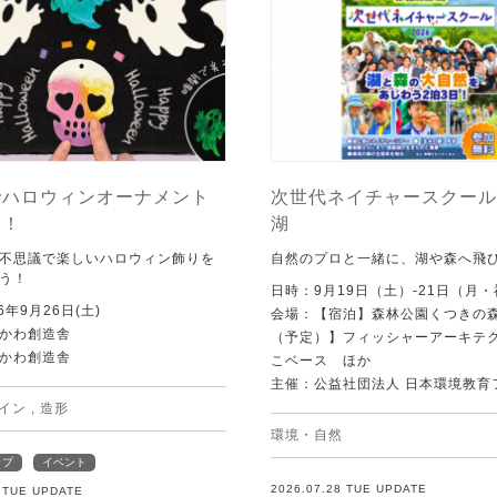
でハロウィンオーナメント
次世代ネイチャースクール 
う！
湖
不思議で楽しいハロウィン飾りを
自然のプロと一緒に、湖や森へ飛
う！
日時：9月19日（土）-21日（月
6年9月26日(土)
会場：【宿泊】森林公園くつきの
かわ創造舎
（予定）】フィッシャーアーキテ
かわ創造舎
こベース ほか
主催：公益社団法人 日本環境教育
イン
,
造形
環境・自然
ップ
イベント
2026.07.28 TUE UPDATE
8 TUE UPDATE