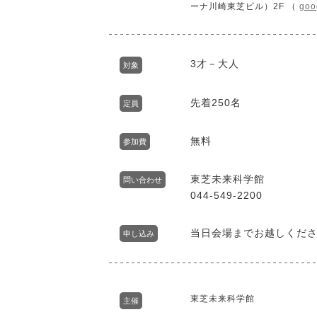
ーナ川崎東芝ビル）2F （
goo
3才－大人
対象
先着250名
定員
無料
参加費
東芝未来科学館
問い合わせ
044-549-2200
当日会場までお越しくだ
申し込み
東芝未来科学館
主催