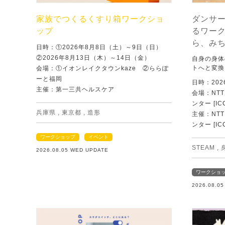
家族でつくるくすり箱ワークショ
ダンサ
ップ
るワー
ら、み
日時：①2026年8月8日（土）～9日（日）
②2026年8月13日（木）～14日（金）
自身の身体
トへと変換
会場：①イオンレイクタウンkaze ②ららぽ
ーと福岡
日時：202
主催：第一三共ヘルスケア
会場：NT
ンター [IC
兵庫県
,
東京都
,
造形
主催：NT
ンター [IC
ワークショップ
イベント
STEAM
,
2026.08.05 WED UPDATE
ワークショ
2026.08.0