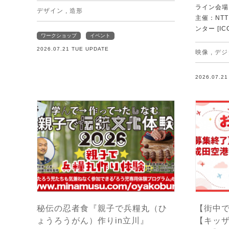
ライン会場
デザイン
,
造形
主催：NT
ンター [IC
ワークショップ
イベント
2026.07.21 TUE UPDATE
映像
,
デジ
2026.07.2
秘伝の忍者食『親子で兵糧丸（ひ
【街中で
ょうろうがん）作りin立川』
【キッザ