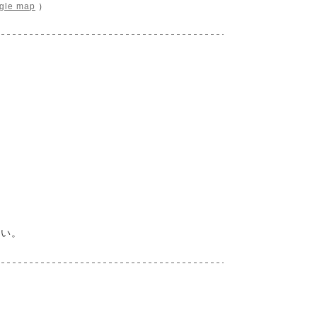
gle map
）
さい。