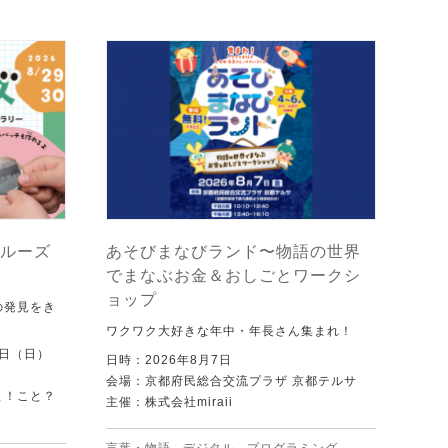
ルーズ
あそびまなびランド〜物語の世界
でまなぶお金＆おしごとワークシ
ョップ
の発見をき
ワクワク大好きな年中・年長さん集まれ！
0日（日）
日時：2026年8月7日
会場：京都府民総合交流プラザ 京都テルサ
と！こと？
主催：株式会社miraii
）
言葉・物語
,
デジタル
,
プログラミング