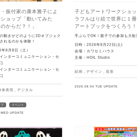
ー・振付家の康本雅子によ
子どもアートワークショッ
クショップ「動いてみた
ラフルはり絵で世界に１冊
ちのからだ？！」
アートブックをつくろう！
の動きがどのように3Dオブジェク
手ぶらでOK！親子での参加も大歓
されるのかを体験！
日時：2026年8月22日(土)
6年8月8日（土）
会場：カワセミハウス
Tインターコミュニケーション・セ
主催：HOIL Studio
C]
Tインターコミュニケーション・セ
絵画
,
デザイン
,
造形
C]
2026.08.04 TUE UPDATE
身体表現
,
デジタル
ップ
イベント
5 WED UPDATE