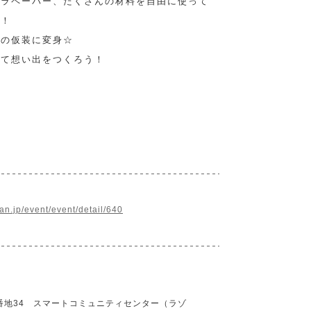
キラペーパー、たくさんの材料を自由に使って
う！
ンの仮装に変身☆
って想い出をつくろう！
】
an.jp/event/event/detail/640
番地34 スマートコミュニティセンター（ラゾ