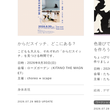
からだスイッチ、どこにある？
色遊び
を作ろ
こどもも大人も、それぞれの「からだスイッ
チ」を見つける時間です。
ちょっぴり
作りましょ
日時：2026年8月30日(日)
会場：ローズガーデン（KITANO THE MAGN
日時：202
ET）
会場：たち
主催：choreo ∞ scape
主催：たち
身体表現
絵画
,
デザ
2026.07.29 WED UPDATE
ワークショ
2026.07.2