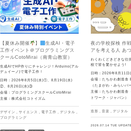
【夏休み開催
】
生成AI・電子
夜の学校探検 作戦
工作イベント＠プログラミングス
アを考える人 あ
クールCotoMirai（南青山教室）
わくわくどきどきな仕
校で皆を驚かせよう!
生成AIでHP作りにチャレンジ！Arduino(アル
デュイーノ)で電子工作！
日時：2026年8月11日(
会場：たちかわ創造舎 
日時：2026年8月5日(水)①、8月19日(水)
（たまがわ・みらいパ
②、8月26日(水)③
主催：たちかわ創造舎（
会場：プログラミングスクールCotoMirai
トワーク・ジャパン）
主催：株式会社コトイズム
造形
,
音楽
,
デジタル
デザイン
,
サイエンス
,
電子工作
,
デジタル
,
プログラミング
2026.07.14 TUE UPDAT