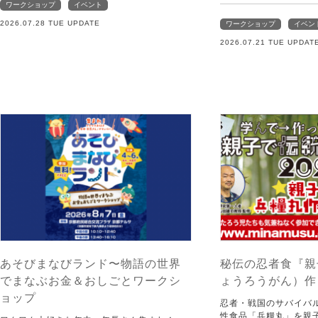
ワークショップ
イベント
2026.07.28 TUE UPDATE
ワークショップ
イベン
2026.07.21 TUE UPDAT
あそびまなびランド〜物語の世界
秘伝の忍者食『親
でまなぶお金＆おしごとワークシ
ょうろうがん）作
ョップ
忍者・戦国のサバイバ
性食品「兵糧丸」を親