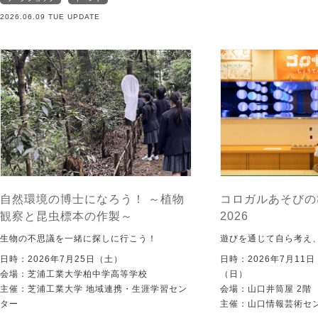
2026.06.09 TUE UPDATE
自然環境の博士になろう！ ～植物
コロガルあそびの
観察と昆虫標本の作製～
2026
生物の不思議を一緒に探しに行こう！
遊びを通じて自ら考え
日時：2026年7月25日（土）
日時：2026年7月11
会場：芝浦工業大学柏中学高等学校
（日）
主催：芝浦工業大学 地域連携・生涯学習セン
会場：山口井筒屋 2階
ター
主催：山口情報芸術センタ