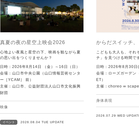
真夏の夜の星空上映会2026
からだスイッチ、
心地よい夜風と星空の下、映画を観ながら夏
こどもも大人も、それ
の思い出をつくりませんか？
チ」を見つける時間で
日時：2026年8月14日 （金）～16日（日）
日時：2026年8月30日(
会場：山口市中央公園（山口情報芸術センタ
会場：ローズガーデン（KI
ー［YCAM］ 前）
ET）
主催：山口市、公益財団法人山口市文化振興
主催：choreo ∞ scap
財団
身体表現
映像
2026.07.29 WED UPDAT
イベント
2026.08.04 TUE UPDATE