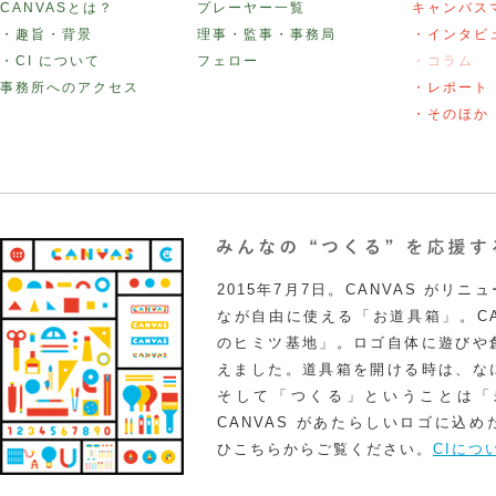
CANVASとは？
プレーヤー一覧
キャンバス
・趣旨・背景
理事・監事・事務局
・インタビ
・CI について
フェロー
・コラム
事務所へのアクセス
・レポート
・そのほか
2015年7月7日。CANVAS がリ
なが自由に使える「お道具箱」。CA
のヒミツ基地」。ロゴ自体に遊びや
えました。道具箱を開ける時は、な
そして「つくる」ということは「
CANVAS があたらしいロゴに込
ひこちらからご覧ください。
CIにつ