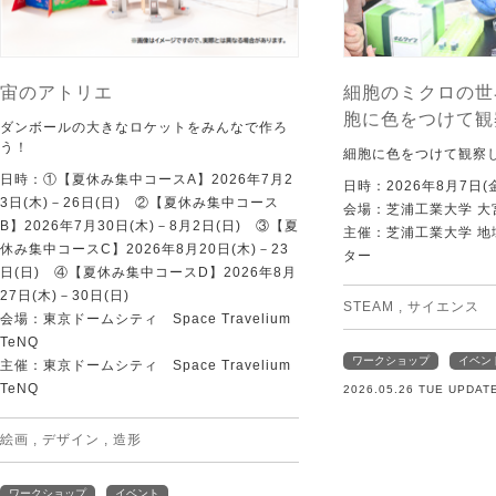
宙のアトリエ
細胞のミクロの世
胞に色をつけて観
ダンボールの大きなロケットをみんなで作ろ
う！
細胞に色をつけて観察
日時：①【夏休み集中コースA】2026年7月2
日時：2026年8月7日(
3日(木)－26日(日) ②【夏休み集中コース
会場：芝浦工業大学 大
B】2026年7月30日(木)－8月2日(日) ③【夏
主催：芝浦工業大学 
休み集中コースC】2026年8月20日(木)－23
ター
日(日) ④【夏休み集中コースD】2026年8月
27日(木)－30日(日)
STEAM
,
サイエンス
会場：東京ドームシティ Space Travelium
TeNQ
ワークショップ
イベン
主催：東京ドームシティ Space Travelium
TeNQ
2026.05.26 TUE UPDAT
絵画
,
デザイン
,
造形
ワークショップ
イベント