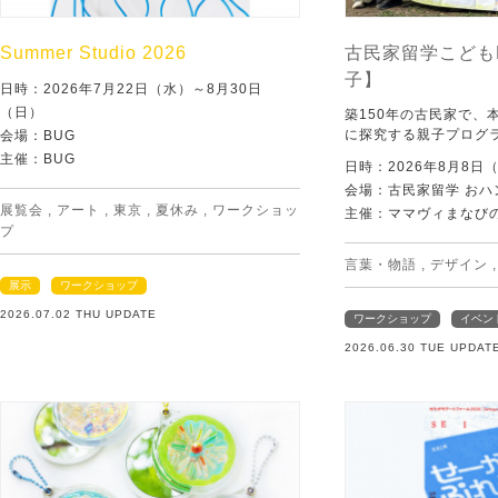
Summer Studio 2026
古民家留学こども
子】
日時：2026年7月22日（水）～8月30日
（日）
築150年の古民家で、
に探究する親子プログ
会場：BUG
主催：BUG
日時：2026年8月8日
会場：古民家留学 おハ
展覧会
,
アート
,
東京
,
夏休み
,
ワークショッ
主催：ママヴィまなび
プ
言葉・物語
,
デザイン
展示
ワークショップ
2026.07.02 THU UPDATE
ワークショップ
イベン
2026.06.30 TUE UPDAT