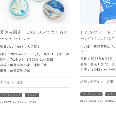
夏休み限定 UVレジンでつくるオ
せたがやアートフ
ーシャンミラー
ーかつぷれぷれこ
毎日のおでかけに大活躍！
この夏、三軒茶屋に「
ン！
日時：2026年7月11日(土)ー8月31日(月)※期
日時：2026年8月4日
間中、7/14(火)、8/25(火)は休館日
会場：生活工房 ワーク
会場：藤野芸術の家 体験工房
主催：（公財）せたが
主催：藤野芸術の家
絵画
,
デザイン
,
造形
デザイン
,
造形
ワークショップ
イベン
ワークショップ
イベント
2026.06.30 TUE UPDAT
2026.06.30 TUE UPDATE