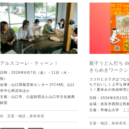
アルスコーレ・ティーン！
親子うどん打ち d
きらめきワークシ
日時：2026年8月7日（金）－11日（火・
祝）
ココロとカラダはつな
ちでおいしく上手な身
会場：山口情報芸術センター [YCAM]、山口
う！夏休みの自由研究
市中心商店街ほか
主催：山口市、公益財団法人山口市文化振興
日時：2026年8月23
財団
会場：奈良市西部公民館 
主催：帝塚山大学 こ
街
,
言葉・物語
,
身体表現
言葉・物語
,
身体表現