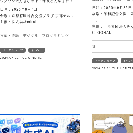
ワクワク大好きな年中・年長さん集まれ！
日時：2026年9月22
日時：2026年8月7日
会場：昭和記念公園「
会場：京都府民総合交流プラザ 京都テルサ
ー」
主催：株式会社miraii
主催：一般社団法人みなむ
CTGOHAN
言葉・物語
,
デジタル
,
プログラミング
食
ワークショップ
イベント
2026.07.21 TUE UPDATE
ワークショップ
イベン
2026.07.21 TUE UPDAT