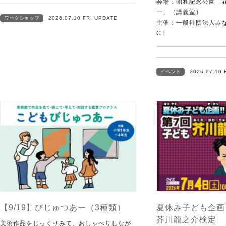
会場：昭和記念公園「
ー」（講義室）
ワークショップ
2026.07.10 FRI UPDATE
主催：一般社団法人みなむ
CT
イベント
2026.07.10 
【9/19】びじゅつあー（3種類）
夏休み子ども企画
芥川龍之介検定
美術作品をじっくりみて、おしゃべりしなが