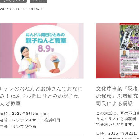
ワークショップ
イベント
2026.07.14 TUE UPDATE
Eテレのおねんどお姉さんでおなじ
文化庁事業『忍者
み！ねんドル岡田ひとみの親子ね
の秘密』忍者研究
んど教室
司氏による講話
この講話は、耳の不自
日時：2026年8月9日（日）
う児クラス）と健聴者
会場：レジデンスサイト横浜町田
で受講いただきます。
主催：サンフジ企画
日時：2026年9月22