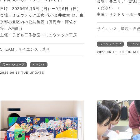
会場：各エリア（詳細は
ください。）
日時：2026年6月5日（日）ー9月6日（日）
主催：サントリーホー
会場：ミュウテック工房 花小金井教室 他、東
京都杉並区内の公共施設（高円寺・阿佐ヶ
谷・永福町）
サイエンス
,
環境・自
主催：子ども工作教室・ミュウテック工房
ワークショップ
イベン
STEAM
,
サイエンス
,
造形
2026.06.16 TUE UPDAT
ワークショップ
イベント
2026.06.16 TUE UPDATE