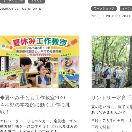
ワークショップ
イベント
ワークショップ
イベン
2026.06.23 TUE UPDATE
2026.06.23 TUE UPDAT
◆夏休み子ども工作教室2026 ～
サントリー水育「
４種類の本格的に動く工作に挑
夏の思い出に、親子で
戦！
あってみませんか？
日時：7-8月の土日・
エレベーター、リモコンカー、扇風機、ゴム
動力飛行機を一緒に作ろう！ どれも夏休みの
日程で開催
自由研究にもピッタリの工作です。