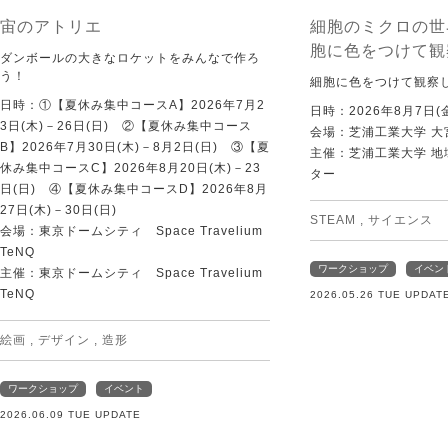
宙のアトリエ
細胞のミクロの世
胞に色をつけて観
ダンボールの大きなロケットをみんなで作ろ
う！
細胞に色をつけて観察
日時：①【夏休み集中コースA】2026年7月2
日時：2026年8月7日(
3日(木)－26日(日) ②【夏休み集中コース
会場：芝浦工業大学 大
B】2026年7月30日(木)－8月2日(日) ③【夏
主催：芝浦工業大学 
休み集中コースC】2026年8月20日(木)－23
ター
日(日) ④【夏休み集中コースD】2026年8月
27日(木)－30日(日)
STEAM
,
サイエンス
会場：東京ドームシティ Space Travelium
TeNQ
ワークショップ
イベン
主催：東京ドームシティ Space Travelium
TeNQ
2026.05.26 TUE UPDAT
絵画
,
デザイン
,
造形
ワークショップ
イベント
2026.06.09 TUE UPDATE