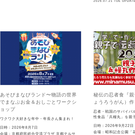
2026.07.21 TUE UPDAT
あそびまなびランド〜物語の世界
秘伝の忍者食『親
でまなぶお金＆おしごとワークシ
ょうろうがん）作
ョップ
忍者・戦国のサバイバ
性食品「兵糧丸」を親
ワクワク大好きな年中・年長さん集まれ！
日時：2026年9月22
日時：2026年8月7日
会場：昭和記念公園「
会場：京都府民総合交流プラザ 京都テルサ