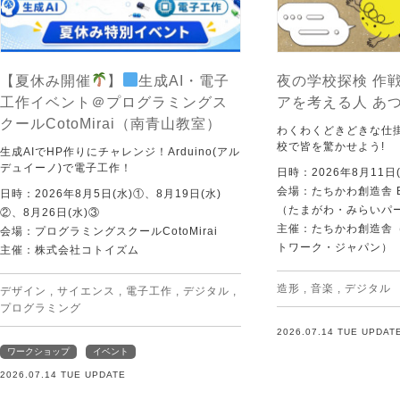
【夏休み開催
】
生成AI・電子
夜の学校探検 作戦
工作イベント＠プログラミングス
アを考える人 あ
クールCotoMirai（南青山教室）
わくわくどきどきな仕
校で皆を驚かせよう!
生成AIでHP作りにチャレンジ！Arduino(アル
デュイーノ)で電子工作！
日時：2026年8月11日(
会場：たちかわ創造舎 
日時：2026年8月5日(水)①、8月19日(水)
（たまがわ・みらいパ
②、8月26日(水)③
主催：たちかわ創造舎（
会場：プログラミングスクールCotoMirai
トワーク・ジャパン）
主催：株式会社コトイズム
造形
,
音楽
,
デジタル
デザイン
,
サイエンス
,
電子工作
,
デジタル
,
プログラミング
2026.07.14 TUE UPDAT
ワークショップ
イベント
2026.07.14 TUE UPDATE