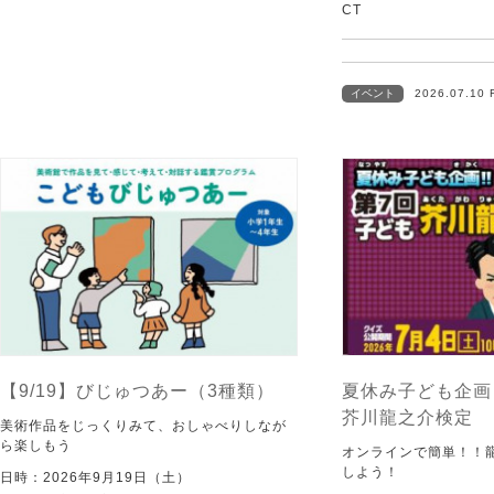
CT
イベント
2026.07.10 
【9/19】びじゅつあー（3種類）
夏休み子ども企画
芥川龍之介検定
美術作品をじっくりみて、おしゃべりしなが
ら楽しもう
オンラインで簡単！！
しよう！
日時：2026年9月19日（土）