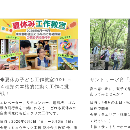
◆夏休み子ども工作教室2026 ～
サントリー水育「
４種類の本格的に動く工作に挑
夏の思い出に、親子で
戦！
あってみませんか？
日時：7-8月の土日・
エレベーター、リモコンカー、扇風機、ゴム
動力飛行機を一緒に作ろう！ どれも夏休みの
日程で開催
自由研究にもピッタリの工作です。
会場：各エリア（詳細は
ください。）
日時：2026年6月5日（日）ー9月6日（日）
主催：サントリーホー
会場：ミュウテック工房 花小金井教室 他、東