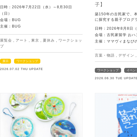
子】
日時：2026年7月22日（水）～8月30日
（日）
築150年の古民家で、
に探究する親子プログ
会場：BUG
主催：BUG
日時：2026年8月8日
会場：古民家留学 おハ
展覧会
,
アート
,
東京
,
夏休み
,
ワークショッ
主催：ママヴィまなび
プ
言葉・物語
,
デザイン
展示
ワークショップ
2026.07.02 THU UPDATE
ワークショップ
イベン
2026.06.30 TUE UPDAT