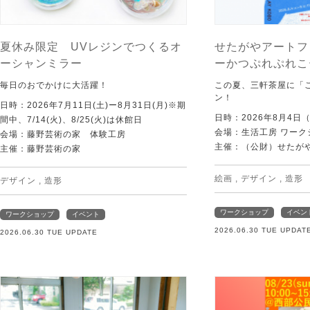
夏休み限定 UVレジンでつくるオ
せたがやアートフ
ーシャンミラー
ーかつぷれぷれこ
毎日のおでかけに大活躍！
この夏、三軒茶屋に「
ン！
日時：2026年7月11日(土)ー8月31日(月)※期
日時：2026年8月4日
間中、7/14(火)、8/25(火)は休館日
会場：生活工房 ワーク
会場：藤野芸術の家 体験工房
主催：（公財）せたが
主催：藤野芸術の家
絵画
,
デザイン
,
造形
デザイン
,
造形
ワークショップ
イベン
ワークショップ
イベント
2026.06.30 TUE UPDAT
2026.06.30 TUE UPDATE