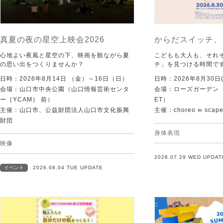
真夏の夜の星空上映会2026
からだスイッチ、
心地よい夜風と星空の下、映画を観ながら夏
こどもも大人も、それ
の思い出をつくりませんか？
チ」を見つける時間で
日時：2026年8月14日 （金）～16日（日）
日時：2026年8月30日(
会場：山口市中央公園（山口情報芸術センタ
会場：ローズガーデン（KI
ー［YCAM］ 前）
ET）
主催：山口市、公益財団法人山口市文化振興
主催：choreo ∞ scap
財団
身体表現
映像
2026.07.29 WED UPDAT
イベント
2026.08.04 TUE UPDATE