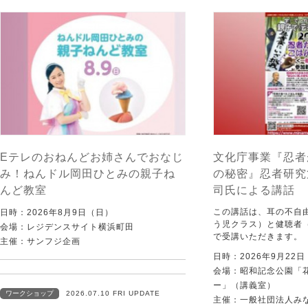
Eテレのおねんどお姉さんでおなじ
文化庁事業『忍者
み！ねんドル岡田ひとみの親子ね
の秘密』忍者研究
んど教室
司氏による講話
この講話は、耳の不自
日時：2026年8月9日（日）
う児クラス）と健聴者
会場：レジデンスサイト横浜町田
で受講いただきます。
主催：サンフジ企画
日時：2026年9月22
会場：昭和記念公園「
ー」（講義室）
ワークショップ
2026.07.10 FRI UPDATE
主催：一般社団法人みなむ