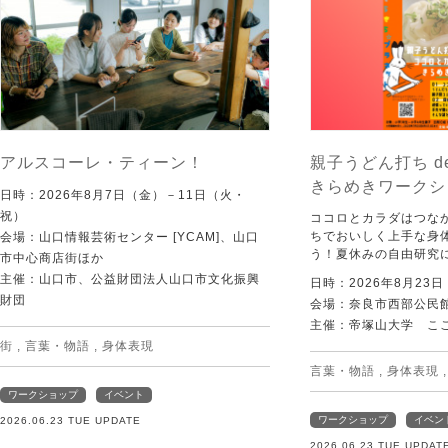
アルスコーレ・ティーン！
親子うどん打ち d
きらめきワークシ
日時：2026年8月7日（金）－11日（火・
祝）
ココロとカラダはつな
ちでおいしく上手な身
会場：山口情報芸術センター [YCAM]、山口
う！夏休みの自由研究
市中心商店街ほか
主催：山口市、公益財団法人山口市文化振興
日時：2026年8月23
財団
会場：奈良市西部公民館 
主催：帝塚山大学 こ
街
,
言葉・物語
,
身体表現
言葉・物語
,
身体表現
ワークショップ
イベント
ワークショップ
イベン
2026.06.23 TUE UPDATE
2026.06.23 TUE UPDAT