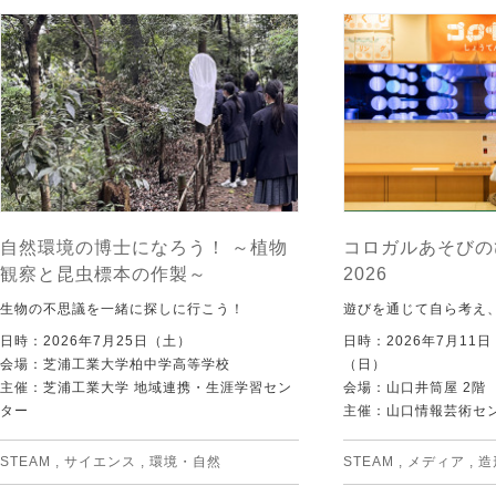
自然環境の博士になろう！ ～植物
コロガルあそびの
観察と昆虫標本の作製～
2026
生物の不思議を一緒に探しに行こう！
遊びを通じて自ら考え
日時：2026年7月25日（土）
日時：2026年7月11
会場：芝浦工業大学柏中学高等学校
（日）
主催：芝浦工業大学 地域連携・生涯学習セン
会場：山口井筒屋 2階
ター
主催：山口情報芸術センタ
STEAM
,
サイエンス
,
環境・自然
STEAM
,
メディア
,
造