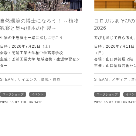
自然環境の博士になろう！ ～植物
コロガルあそびの
観察と昆虫標本の作製～
2026
生物の不思議を一緒に探しに行こう！
遊びを通じて自ら考え
日時：2026年7月25日（土）
日時：2026年7月11
会場：芝浦工業大学柏中学高等学校
（日）
主催：芝浦工業大学 地域連携・生涯学習セン
会場：山口井筒屋 2階
ター
主催：山口情報芸術センタ
STEAM
,
サイエンス
,
環境・自然
STEAM
,
メディア
,
造
ワークショップ
イベント
ワークショップ
イベン
2026.05.07 THU UPDATE
2026.05.07 THU UPDAT