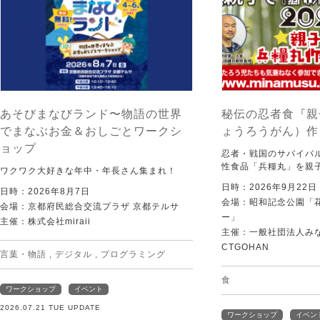
あそびまなびランド〜物語の世界
秘伝の忍者食『親
でまなぶお金＆おしごとワークシ
ょうろうがん）作
ョップ
忍者・戦国のサバイバ
性食品「兵糧丸」を親
ワクワク大好きな年中・年長さん集まれ！
日時：2026年9月22
日時：2026年8月7日
会場：昭和記念公園「
会場：京都府民総合交流プラザ 京都テルサ
ー」
主催：株式会社miraii
主催：一般社団法人みなむ
CTGOHAN
言葉・物語
,
デジタル
,
プログラミング
食
ワークショップ
イベント
2026.07.21 TUE UPDATE
ワークショップ
イベン