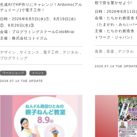
校で皆を驚かせよう!
生成AIでHP作りにチャレンジ！Arduino(アル
デュイーノ)で電子工作！
日時：2026年8月11日(
会場：たちかわ創造舎 
日時：2026年8月5日(水)①、8月19日(水)
（たまがわ・みらいパ
②、8月26日(水)③
主催：たちかわ創造舎（
会場：プログラミングスクールCotoMirai
トワーク・ジャパン）
主催：株式会社コトイズム
造形
,
音楽
,
デジタル
デザイン
,
サイエンス
,
電子工作
,
デジタル
,
プログラミング
2026.07.14 TUE UPDAT
ワークショップ
イベント
2026.07.14 TUE UPDATE