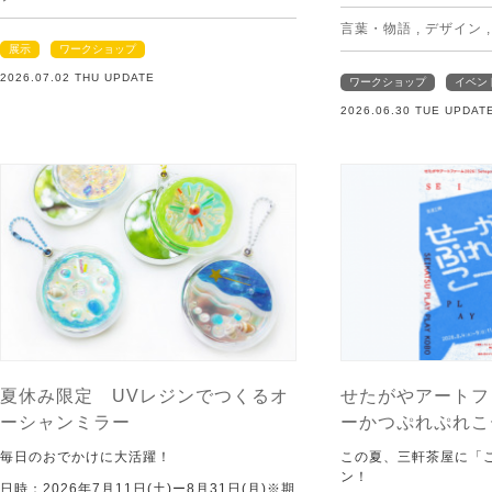
言葉・物語
,
デザイン
展示
ワークショップ
2026.07.02 THU UPDATE
ワークショップ
イベン
2026.06.30 TUE UPDAT
夏休み限定 UVレジンでつくるオ
せたがやアートフ
ーシャンミラー
ーかつぷれぷれこ
毎日のおでかけに大活躍！
この夏、三軒茶屋に「
ン！
日時：2026年7月11日(土)ー8月31日(月)※期