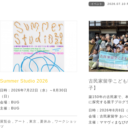
イベント
2026.07.10 
Summer Studio 2026
古民家留学こども
子】
日時：2026年7月22日（水）～8月30日
（日）
築150年の古民家で、
に探究する親子プログ
会場：BUG
主催：BUG
日時：2026年8月8日
会場：古民家留学 おハ
展覧会
,
アート
,
東京
,
夏休み
,
ワークショッ
主催：ママヴィまなび
プ