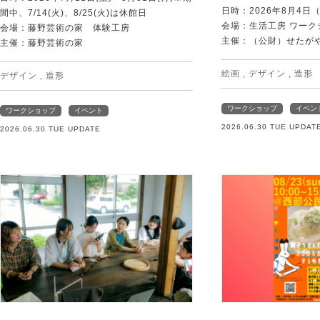
日時：2026年8月4日
間中、7/14(火)、8/25(火)は休館日
会場：生活工房 ワーク
会場：藤野芸術の家 体験工房
主催：（公財）せたが
主催：藤野芸術の家
絵画
,
デザイン
,
造形
デザイン
,
造形
ワークショップ
イベン
ワークショップ
イベント
2026.06.30 TUE UPDAT
2026.06.30 TUE UPDATE