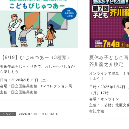
【9/19】びじゅつあー（3種類）
夏休み子ども企画
芥川龍之介検定
美術作品をじっくりみて、おしゃべりしなが
ら楽しもう
オンラインで簡単！！
しよう！
日時：2026年9月19日（土）
会場：国立国際美術館 B2コレクション展
日時：2026年7月4日
主催：国立国際美術館
（月）17時
会場：オンライン
主催：（公財）北区文
村記念館
イベント
2026.07.10 FRI UPDATE