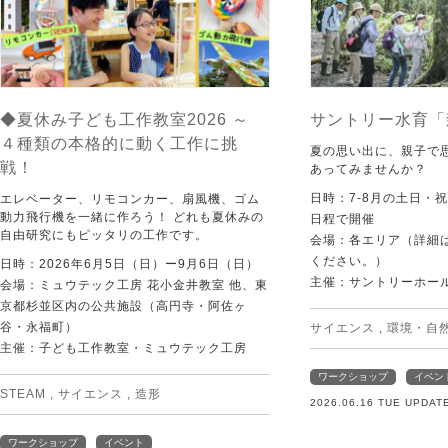
◆夏休み子ども工作教室2026 ～
サントリー水育「
４種類の本格的に動く工作に挑
夏の思い出に、親子で
戦！
あってみませんか？
日時：7-8月の土日・
エレベーター、リモコンカー、扇風機、ゴム
動力飛行機を一緒に作ろう！ どれも夏休みの
日程で開催
自由研究にもピッタリの工作です。
会場：各エリア（詳細は
ください。）
日時：2026年6月5日（日）ー9月6日（日）
主催：サントリーホー
会場：ミュウテック工房 花小金井教室 他、東
京都杉並区内の公共施設（高円寺・阿佐ヶ
谷・永福町）
サイエンス
,
環境・自
主催：子ども工作教室・ミュウテック工房
ワークショップ
イベン
STEAM
,
サイエンス
,
造形
2026.06.16 TUE UPDAT
ワークショップ
イベント