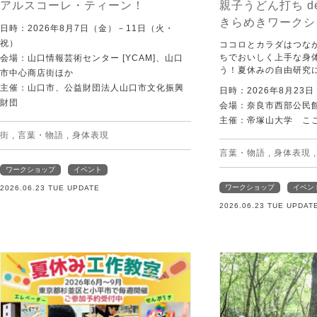
アルスコーレ・ティーン！
親子うどん打ち d
きらめきワークシ
日時：2026年8月7日（金）－11日（火・
祝）
ココロとカラダはつな
ちでおいしく上手な身
会場：山口情報芸術センター [YCAM]、山口
う！夏休みの自由研究
市中心商店街ほか
主催：山口市、公益財団法人山口市文化振興
日時：2026年8月23
財団
会場：奈良市西部公民館 
主催：帝塚山大学 こ
街
,
言葉・物語
,
身体表現
言葉・物語
,
身体表現
ワークショップ
イベント
ワークショップ
イベン
2026.06.23 TUE UPDATE
2026.06.23 TUE UPDAT