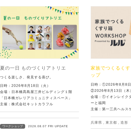
夏の一日 ものづくりアトリエ
家族でつくるくす
ップ
つくる楽しさ、発見する喜び。
日時：①2026年8月
日時：2026年8月18日（火）
②2026年8月13日（
会場：日本橋髙島屋三井ビルディング１階
会場：①イオンレイクタ
「日本橋ガレリアコミュニティスペース」
ーと福岡
主催：株式会社キットカラフル
主催：第一三共ヘルス
兵庫県
,
東京都
,
造形
ワークショップ
2026.08.07 FRI UPDATE