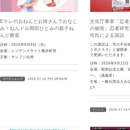
Eテレのおねんどお姉さんでおなじ
文化庁事業『忍者
み！ねんドル岡田ひとみの親子ね
の秘密』忍者研究
んど教室
司氏による講話
この講話は、耳の不自
日時：2026年8月9日（日）
う児クラス）と健聴者
会場：レジデンスサイト横浜町田
で受講いただきます。
主催：サンフジ企画
日時：2026年9月22
会場：昭和記念公園「
ー」（講義室）
ワークショップ
2026.07.10 FRI UPDATE
主催：一般社団法人みなむ
CT
イベント
2026.07.10 