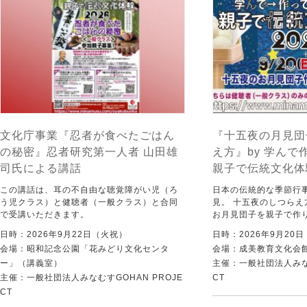
文化庁事業『忍者が食べたごはん
『十五夜の月見団
の秘密』忍者研究第一人者 山田雄
え方』by 学ん
司氏による講話
親子で伝統文化体験
この講話は、耳の不自由な聴覚障がい児（ろ
日本の伝統的な季節行
う児クラス）と健聴者（一般クラス）と合同
見。 十五夜のしつら
で受講いただきます。
お月見団子を親子で作
日時：2026年9月22日（火祝）
日時：2026年9月20
会場：昭和記念公園「花みどり文化センタ
会場：成美教育文化会
ー」（講義室）
主催：一般社団法人みなむ
主催：一般社団法人みなむすGOHAN PROJE
CT
CT