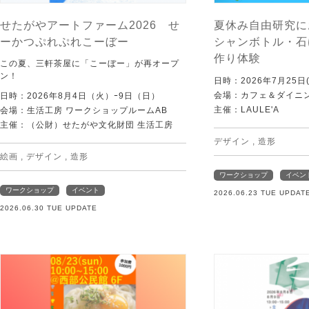
せたがやアートファーム2026 せ
夏休み自由研究に
ーかつぷれぷれこーぼー
シャンボトル・石
作り体験
この夏、三軒茶屋に「こーぼー」が再オープ
ン！
日時：2026年7月25日(
会場：カフェ＆ダイニング
日時：2026年8月4日（火）ｰ9日（日）
主催：LAULE'A
会場：生活工房 ワークショップルームAB
主催：（公財）せたがや文化財団 生活工房
デザイン
,
造形
絵画
,
デザイン
,
造形
ワークショップ
イベン
ワークショップ
イベント
2026.06.23 TUE UPDAT
2026.06.30 TUE UPDATE