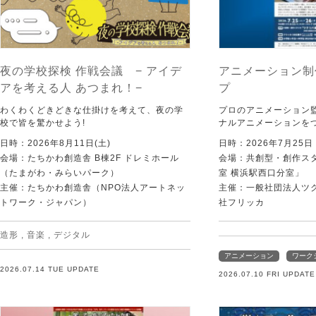
夜の学校探検 作戦会議 − アイデ
アニメーション制
アを考える人 あつまれ！−
プ
わくわくどきどきな仕掛けを考えて、夜の学
プロのアニメーション
校で皆を驚かせよう!
ナルアニメーションを
日時：2026年8月11日(土)
日時：2026年7月25
会場：たちかわ創造舎 B棟2F ドレミホール
会場：共創型・創作ス
（たまがわ・みらいパーク）
室 横浜駅西口分室」
主催：たちかわ創造舎（NPO法人アートネッ
主催：一般社団法人ツ
トワーク・ジャパン）
社フリッカ
造形
,
音楽
,
デジタル
アニメーション
ワーク
2026.07.14 TUE UPDATE
2026.07.10 FRI UPDATE