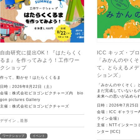
自由研究に提出OK！『はたらくく
ICC キッズ・プロ
るま』を作ってみよう！工作ワー
「みかんのやくそ
クショップ
て、とらえるメデ
ションズ」
作って、動かせ！はたらくくるま
「みかんのやくそく」
日時：2026年8月22日（土）
まだ完成していないも
会場：株式会社ビヨゴンピクチャーズ内 bio
未来への思いが込めら
gon pictures Gallery
日時：2026年7月25
主催：株式会社ビヨゴンピクチャーズ
会場：ICC ギャラリー
ライン会場）
デザイン
,
造形
主催：NTTインターコ
ンター [ICC]
ワークショップ
イベント