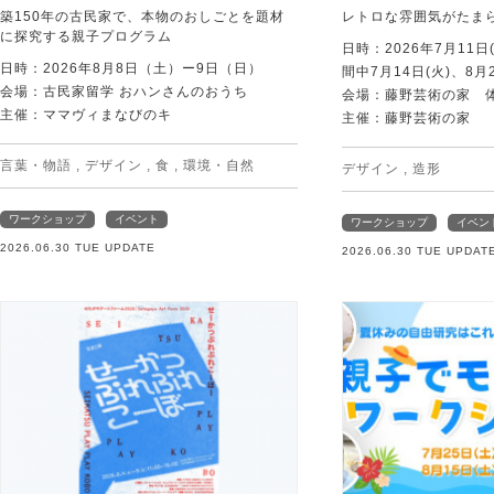
築150年の古民家で、本物のおしごとを題材
レトロな雰囲気がたま
に探究する親子プログラム
日時：2026年7月11日
日時：2026年8月8日（土）ー9日（日）
間中7月14日(火)、8月
会場：古民家留学 おハンさんのおうち
会場：藤野芸術の家 
主催：ママヴィまなびのキ
主催：藤野芸術の家
言葉・物語
,
デザイン
,
食
,
環境・自然
デザイン
,
造形
ワークショップ
イベント
ワークショップ
イベン
2026.06.30 TUE UPDATE
2026.06.30 TUE UPDAT