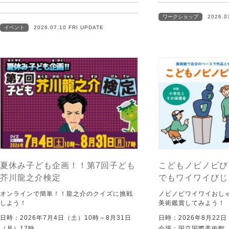
ワークショップ
2026.0
イベント
2026.07.10 FRI UPDATE
夏休み子ども企画！！第7回子ども
こどもノビノビび
芥川龍之介検定
でもワイワイびじ
オンラインで簡単！！龍之介のクイズに挑戦
ノビノビワイワイおし
しよう！
美術鑑賞してみよう！
日時：2026年7月4日（土）10時～8月31日
日時：2026年8月22
（月）17時
会場：国立国際美術館