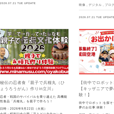
2026.07.21 TUE UPDATE
映像
,
デジタル
,
プロ
2026.07.21 TUE UPDAT
秘伝の忍者食『親子で兵糧丸（ひ
【街中でロボット
ょうろうがん）作りin立川』
【キッザニアで夢
験！】
忍者・戦国のサバイバルを乗り越えた 高機能
性食品「兵糧丸」を親子で作ろう！
街中でロボット:を探
夢のお仕事:体験！
日時：2026年9月22日（火祝）