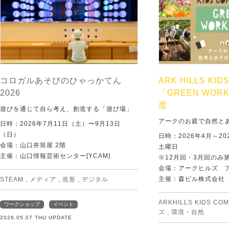
コロガルあそびのひゃっかてん
ARK HILLS KID
2026
「GREEN WORK
度
遊びを通じて自ら考え、創造する「遊び場」
アークのお庭で自然と
日時：2026年7月11日（土）〜9月13日
（日）
日時：2026年4月～20
会場：山口井筒屋 2階
土曜日
主催：山口情報芸術センター[YCAM]
※12月回・3月回のみ
会場：アークヒルズ 
主催：森ビル株式会社
STEAM
,
メディア
,
造形
,
デジタル
ARKHILLS KIDS CO
ワークショップ
イベント
ズ
,
環境・自然
2026.05.07 THU UPDATE