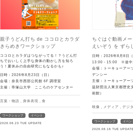
親子うどん打ち de ココロとカラダ
ちぐはぐ動画メー
きらめきワークショップ
えいぞう を ずら
ココロとカラダはつながってる！？うどん打
日時：2026年8月8日
ちでおいしく上手な身体の動かし方を知ろ
13:00 - 15:00 ※
う！夏休みの自由研究にもなるかも♪
会場：トーキョーアー
デンシー
日時：2026年8月23日（日）
主催：トーキョーアー
会場：奈良市西部公民館 6F 調理室
益財団法人東京都歴史
主催：帝塚山大学 こころのケアセンター
術館）
言葉・物語
,
身体表現
,
食
映像
,
メディア
,
デジ
ワークショップ
イベント
ワークショップ
イベン
2026.06.23 TUE UPDATE
2026.06.16 TUE UPDAT