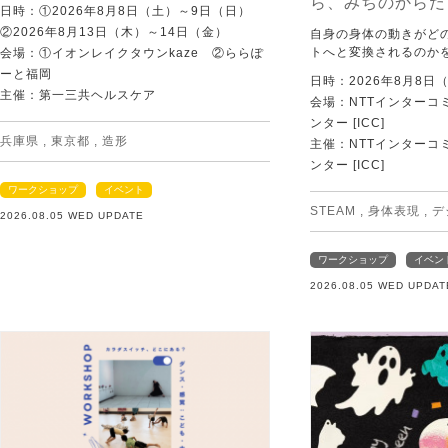
ら、みちのからだ
日時：①2026年8月8日（土）～9日（日）
②2026年8月13日（木）～14日（金）
自身の身体の動きがど
トへと変換されるのか
会場：①イオンレイクタウンkaze ②ららぽ
ーと福岡
日時：2026年8月8日
主催：第一三共ヘルスケア
会場：NTTインターコ
ンター [ICC]
兵庫県
,
東京都
,
造形
主催：NTTインターコ
ンター [ICC]
ワークショップ
イベント
STEAM
,
身体表現
,
デ
2026.08.05 WED UPDATE
ワークショップ
イベン
2026.08.05 WED UPDAT