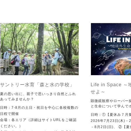
サントリー水育「森と水の学校」
Life in Spac
せよ～
夏の思い出に、親子で思いっきり自然とふれ
あってみませんか？
顕微鏡観察やローバー
と生命について学んで
日時：7-8月の土日・祝日を中心に各校複数の
日程で開催
日時：①【夏休み７月
会場：各エリア（詳細はサイトURLをご確認
2026年7月23日(木)－
ください。）
－8月2日(日)、 ②【