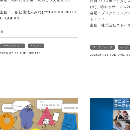
会場：昭和記念公園「花みどり文化センタ
日時：①ロボット探し→2
ー」
(水)、②キッザニア→20
主催：一般社団法人みなむすGOHAN PROJE
会場：プログラミングスク
CTGOHAN
トミライ）
主催：株式会社コトイ
食
ワークショップ
イベント
ワークショップ
イベン
2026.07.21 TUE UPDATE
2026.07.14 TUE UPDAT