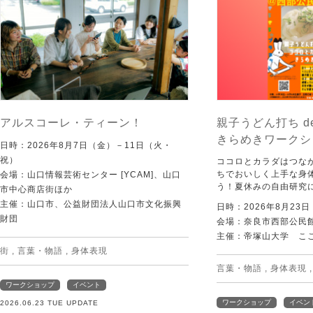
アルスコーレ・ティーン！
親子うどん打ち d
きらめきワークシ
日時：2026年8月7日（金）－11日（火・
祝）
ココロとカラダはつな
ちでおいしく上手な身
会場：山口情報芸術センター [YCAM]、山口
う！夏休みの自由研究
市中心商店街ほか
主催：山口市、公益財団法人山口市文化振興
日時：2026年8月23
財団
会場：奈良市西部公民館 
主催：帝塚山大学 こ
街
,
言葉・物語
,
身体表現
言葉・物語
,
身体表現
ワークショップ
イベント
ワークショップ
イベン
2026.06.23 TUE UPDATE