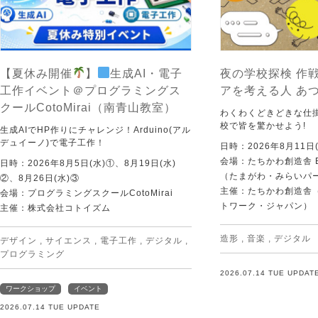
【夏休み開催
】
生成AI・電子
夜の学校探検 作戦
工作イベント＠プログラミングス
アを考える人 あ
クールCotoMirai（南青山教室）
わくわくどきどきな仕
校で皆を驚かせよう!
生成AIでHP作りにチャレンジ！Arduino(アル
デュイーノ)で電子工作！
日時：2026年8月11日(
会場：たちかわ創造舎 
日時：2026年8月5日(水)①、8月19日(水)
（たまがわ・みらいパ
②、8月26日(水)③
主催：たちかわ創造舎（
会場：プログラミングスクールCotoMirai
トワーク・ジャパン）
主催：株式会社コトイズム
造形
,
音楽
,
デジタル
デザイン
,
サイエンス
,
電子工作
,
デジタル
,
プログラミング
2026.07.14 TUE UPDAT
ワークショップ
イベント
2026.07.14 TUE UPDATE