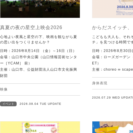
真夏の夜の星空上映会2026
からだスイッチ、
心地よい夜風と星空の下、映画を観ながら夏
こどもも大人も、それ
の思い出をつくりませんか？
チ」を見つける時間で
日時：2026年8月14日 （金）～16日（日）
日時：2026年8月30日(
会場：山口市中央公園（山口情報芸術センタ
会場：ローズガーデン（KI
ー［YCAM］ 前）
ET）
主催：山口市、公益財団法人山口市文化振興
主催：choreo ∞ scap
財団
身体表現
映像
2026.07.29 WED UPDAT
イベント
2026.08.04 TUE UPDATE