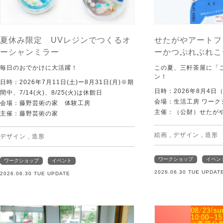
夏休み限定 UVレジンでつくるオ
せたがやアートフ
ーシャンミラー
ーかつぷれぷれこ
毎日のおでかけに大活躍！
この夏、三軒茶屋に「
ン！
日時：2026年7月11日(土)ー8月31日(月)※期
日時：2026年8月4日
間中、7/14(火)、8/25(火)は休館日
会場：生活工房 ワーク
会場：藤野芸術の家 体験工房
主催：（公財）せたが
主催：藤野芸術の家
絵画
,
デザイン
,
造形
デザイン
,
造形
ワークショップ
イベン
ワークショップ
イベント
2026.06.30 TUE UPDAT
2026.06.30 TUE UPDATE