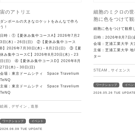
宙のアトリエ
細胞のミクロの世
胞に色をつけて観
ダンボールの大きなロケットをみんなで作ろ
う！
細胞に色をつけて観察
日時：①【夏休み集中コースA】2026年7月2
日時：2026年8月7日(
3日(木)－26日(日) ②【夏休み集中コース
会場：芝浦工業大学 大
B】2026年7月30日(木)－8月2日(日) ③【夏
主催：芝浦工業大学 
休み集中コースC】2026年8月20日(木)－23
ター
日(日) ④【夏休み集中コースD】2026年8月
27日(木)－30日(日)
STEAM
,
サイエンス
会場：東京ドームシティ Space Travelium
TeNQ
ワークショップ
イベン
主催：東京ドームシティ Space Travelium
TeNQ
2026.05.26 TUE UPDAT
絵画
,
デザイン
,
造形
ワークショップ
イベント
2026.06.09 TUE UPDATE