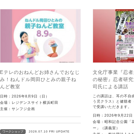
Eテレのおねんどお姉さんでおなじ
文化庁事業『忍者
み！ねんドル岡田ひとみの親子ね
の秘密』忍者研究
んど教室
司氏による講話
この講話は、耳の不自
日時：2026年8月9日（日）
う児クラス）と健聴者
会場：レジデンスサイト横浜町田
で受講いただきます。
主催：サンフジ企画
日時：2026年9月22
会場：昭和記念公園「
ー」（講義室）
ワークショップ
2026.07.10 FRI UPDATE