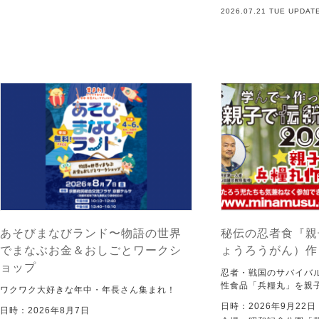
2026.07.21 TUE UPDAT
あそびまなびランド〜物語の世界
秘伝の忍者食『親
でまなぶお金＆おしごとワークシ
ょうろうがん）作
ョップ
忍者・戦国のサバイバ
性食品「兵糧丸」を親
ワクワク大好きな年中・年長さん集まれ！
日時：2026年9月22
日時：2026年8月7日