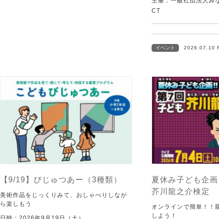
主催：一般社団法人みなむ
CT
イベント
2026.07.10 
【9/19】びじゅつあー（3種類）
夏休み子ども企画
芥川龍之介検定
美術作品をじっくりみて、おしゃべりしなが
ら楽しもう
オンラインで簡単！！
しよう！
日時：2026年9月19日（土）