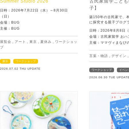
Summer Studio 2026
古民家留学こども
子】
日時：2026年7月22日（水）～8月30日
（日）
築150年の古民家で、
に探究する親子プログ
会場：BUG
主催：BUG
日時：2026年8月8日
会場：古民家留学 おハ
展覧会
,
アート
,
東京
,
夏休み
,
ワークショッ
主催：ママヴィまなび
プ
言葉・物語
,
デザイン
展示
ワークショップ
2026.07.02 THU UPDATE
ワークショップ
イベン
2026.06.30 TUE UPDAT