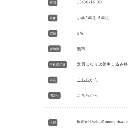
15:30-16:30
時間
小学2年生-6年生
対象
5名
定員
無料
参加費
定員になり次第申し込み
申込締切日
こちら
から
申込
こちら
から
問合せ
株式会社AzhaiCommunicatio
主催