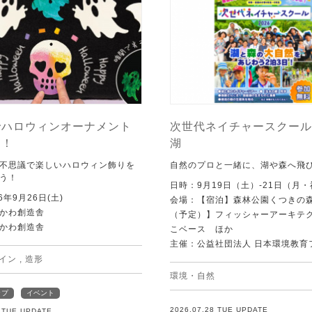
でハロウィンオーナメント
次世代ネイチャースクール 
う！
湖
不思議で楽しいハロウィン飾りを
自然のプロと一緒に、湖や森へ飛
う！
日時：9月19日（土）-21日（月
6年9月26日(土)
会場：【宿泊】森林公園くつきの
かわ創造舎
（予定）】フィッシャーアーキテ
かわ創造舎
こベース ほか
主催：公益社団法人 日本環境教育
イン
,
造形
環境・自然
ップ
イベント
2026.07.28 TUE UPDATE
8 TUE UPDATE