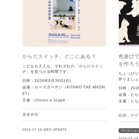
からだスイッチ、どこにある？
色遊び
を作ろ
こどもも大人も、それぞれの「からだスイッ
チ」を見つける時間です。
ちょっぴり
作りましょ
日時：2026年8月30日(日)
会場：ローズガーデン（KITANO THE MAGN
日時：202
ET）
会場：たち
主催：choreo ∞ scape
主催：たち
身体表現
絵画
,
デザ
2026.07.29 WED UPDATE
ワークショ
2026.07.2