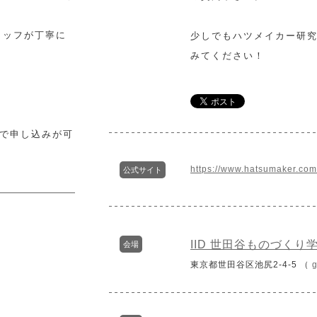
タッフが丁寧に
少しでもハツメイカー研
みてください！
で申し込みが可
https://www.hatsumaker.com/
公式サイト
IID 世田谷ものづくり学
会場
東京都世田谷区池尻2-4-5 （