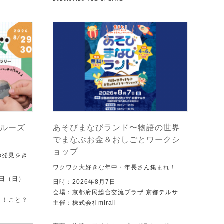
ルーズ
あそびまなびランド〜物語の世界
でまなぶお金＆おしごとワークシ
ョップ
の発見をき
ワクワク大好きな年中・年長さん集まれ！
0日（日）
日時：2026年8月7日
会場：京都府民総合交流プラザ 京都テルサ
と！こと？
主催：株式会社miraii
）