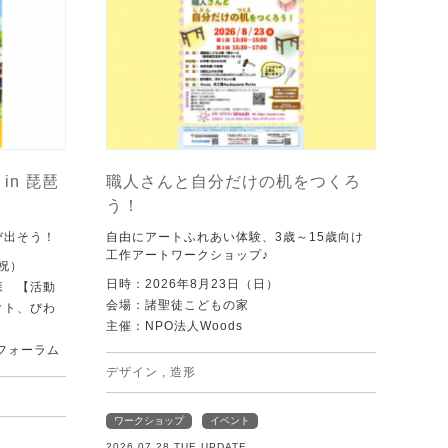
in 琵琶
職人さんと自分だけの机をつくろ
う！
び出そう！
自由にアートふれあい体験、3歳～15歳向け
工作アートワークショップ♪
・祝）
日時：2026年8月23日（日）
森 【活動
会場：諸聖徒こどもの家
クト、びわ
主催：NPO法人Woods
フォーラム
デザイン
,
造形
ワークショップ
イベント
2026.07.28 TUE UPDATE