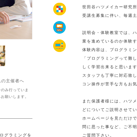
世田谷ハツメイカー研究
受講生募集に伴い、毎週
説明会・体験教室では、
業を進めているのか体験
体験内容は、プログラミ
「プログラミングって難
しく学習出来ると思いま
スタッフも丁寧に対応致
れの主催者へ
コン操作が苦手な方もお
介のみ行っていま
へお願いします。
また保護者様には、ハツ
どについてご説明させて
ホームページを見ただけ
問に思った事など、ご不
プログラミングを
ご質問下さい。