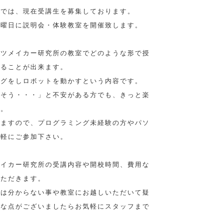
所では、現在受講生を募集しております。
土曜日に説明会・体験教室を開催致します。
ハツメイカー研究所の教室でどのような形で授
することが出来ます。
ングをしロボットを動かすという内容です。
しそう・・・」と不安がある方でも、きっと楽
す。
しますので、プログラミング未経験の方やパソ
気軽にご参加下さい。
メイカー研究所の受講内容や開校時間、費用な
いただきます。
では分からない事や教室にお越しいただいて疑
明な点がございましたらお気軽にスタッフまで