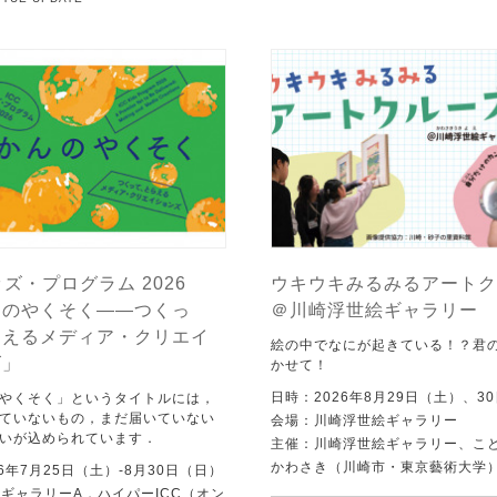
ッズ・プログラム 2026
ウキウキみるみるアートク
んのやくそく——つくっ
＠川崎浮世絵ギャラリー
らえるメディア・クリエイ
絵の中でなにが起きている！？君
ズ」
かせて！
日時：2026年8月29日（土）、3
やくそく」というタイトルには，
ていないもの，まだ届いていない
会場：川崎浮世絵ギャラリー
いが込められています．
主催：川崎浮世絵ギャラリー、こ
かわさき（川崎市・東京藝術大学
6年7月25日（土）-8月30日（日）
C ギャラリーA，ハイパーICC（オン