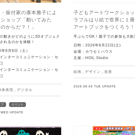
ー・振付家の康本雅子によ
子どもアートワークショッ
クショップ「動いてみた
ラフルはり絵で世界に１冊
ちのからだ？！」
アートブックをつくろう！
の動きがどのように3Dオブジェク
手ぶらでOK！親子での参加も大歓
されるのかを体験！
日時：2026年8月22日(土)
6年8月8日（土）
会場：カワセミハウス
Tインターコミュニケーション・セ
主催：HOIL Studio
C]
Tインターコミュニケーション・セ
絵画
,
デザイン
,
造形
C]
2026.08.04 TUE UPDATE
身体表現
,
デジタル
ップ
イベント
5 WED UPDATE