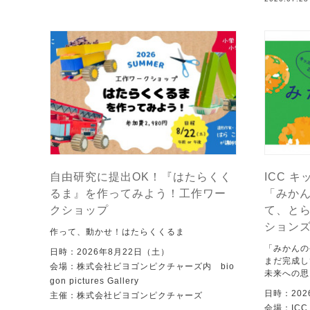
自由研究に提出OK！『はたらくく
ICC キ
るま』を作ってみよう！工作ワー
「みか
クショップ
て、と
ション
作って、動かせ！はたらくくるま
「みかんの
日時：2026年8月22日（土）
まだ完成し
会場：株式会社ビヨゴンピクチャーズ内 bio
未来への思
gon pictures Gallery
日時：202
主催：株式会社ビヨゴンピクチャーズ
会場：IC