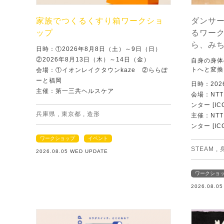
家族でつくるくすり箱ワークショ
ダンサ
ップ
るワー
ら、み
日時：①2026年8月8日（土）～9日（日）
②2026年8月13日（木）～14日（金）
自身の身体
トへと変換
会場：①イオンレイクタウンkaze ②ららぽ
ーと福岡
日時：202
主催：第一三共ヘルスケア
会場：NT
ンター [IC
兵庫県
,
東京都
,
造形
主催：NT
ンター [IC
ワークショップ
イベント
STEAM
,
2026.08.05 WED UPDATE
ワークショ
2026.08.0