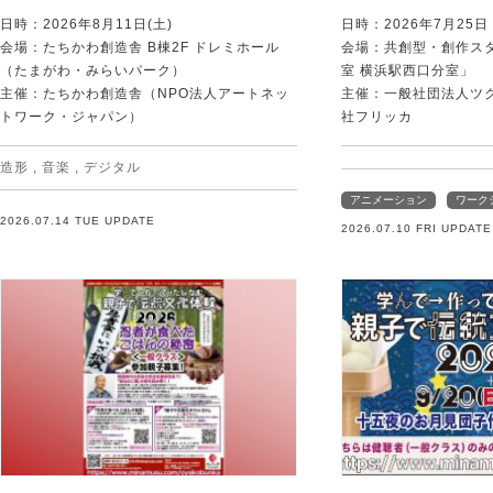
日時：2026年8月11日(土)
日時：2026年7月25
会場：たちかわ創造舎 B棟2F ドレミホール
会場：共創型・創作ス
（たまがわ・みらいパーク）
室 横浜駅西口分室」
主催：たちかわ創造舎（NPO法人アートネッ
主催：一般社団法人ツ
トワーク・ジャパン）
社フリッカ
造形
,
音楽
,
デジタル
アニメーション
ワーク
2026.07.14 TUE UPDATE
2026.07.10 FRI UPDATE