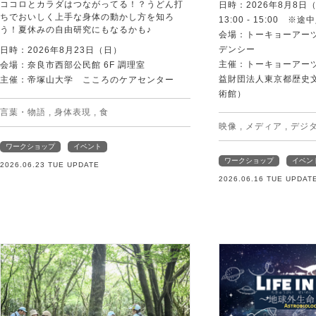
ココロとカラダはつながってる！？うどん打
日時：2026年8月8日
ちでおいしく上手な身体の動かし方を知ろ
13:00 - 15:00 ※
う！夏休みの自由研究にもなるかも♪
会場：トーキョーアー
デンシー
日時：2026年8月23日（日）
主催：トーキョーアー
会場：奈良市西部公民館 6F 調理室
益財団法人東京都歴史
主催：帝塚山大学 こころのケアセンター
術館）
言葉・物語
,
身体表現
,
食
映像
,
メディア
,
デジ
ワークショップ
イベント
ワークショップ
イベン
2026.06.23 TUE UPDATE
2026.06.16 TUE UPDAT