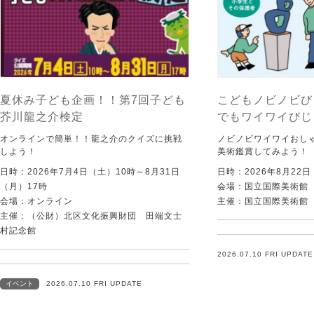
夏休み子ども企画！！第7回子ども
こどもノビノビび
芥川龍之介検定
でもワイワイびじ
オンラインで簡単！！龍之介のクイズに挑戦
ノビノビワイワイおし
しよう！
美術鑑賞してみよう！
日時：2026年7月4日（土）10時～8月31日
日時：2026年8月22
（月）17時
会場：国立国際美術館
会場：オンライン
主催：国立国際美術館
主催：（公財）北区文化振興財団 田端文士
村記念館
2026.07.10 FRI UPDATE
イベント
2026.07.10 FRI UPDATE