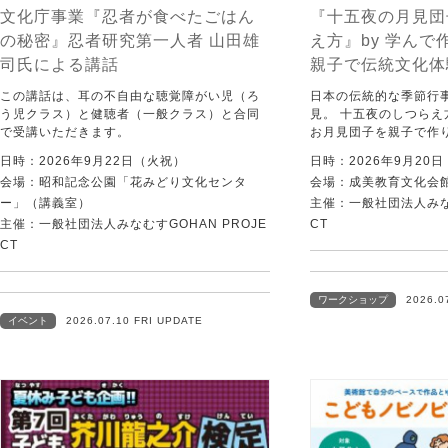
文化庁事業『忍者が食べたごはん
『十五夜の月見団
の秘密』忍者研究第一人者 山田雄
え方』by 学ん
司氏による講話
親子で伝統文化体験
この講話は、耳の不自由な聴覚障がい児（ろ
日本の伝統的な季節行
う児クラス）と健聴者（一般クラス）と合同
見。 十五夜のしつら
で受講いただきます。
お月見団子を親子で作
日時：2026年9月22日（火祝）
日時：2026年9月20
会場：昭和記念公園「花みどり文化センタ
会場：成美教育文化会
ー」（講義室）
主催：一般社団法人みなむ
主催：一般社団法人みなむすGOHAN PROJE
CT
CT
ワークショップ
2026.0
イベント
2026.07.10 FRI UPDATE