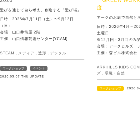
2026
「GREEN WORK
度
遊びを通じて自ら考え、創造する「遊び場」
アークのお庭で自然と
日時：2026年7月11日（土）〜9月13日
（日）
日時：2026年4月～20
会場：山口井筒屋 2階
土曜日
主催：山口情報芸術センター[YCAM]
※12月回・3月回のみ
会場：アークヒルズ 
主催：森ビル株式会社
STEAM
,
メディア
,
造形
,
デジタル
ARKHILLS KIDS CO
ワークショップ
イベント
ズ
,
環境・自然
2026.05.07 THU UPDATE
ワークショップ
2026.0