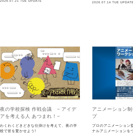
2026.07.21 TUE UPDATE
2026.07.14 TUE UPDAT
夜の学校探検 作戦会議 − アイデ
アニメーション制
アを考える人 あつまれ！−
プ
わくわくどきどきな仕掛けを考えて、夜の学
プロのアニメーション
校で皆を驚かせよう!
ナルアニメーションを