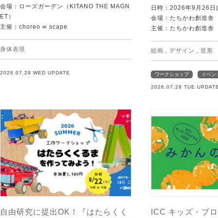
会場：ローズガーデン（KITANO THE MAGN
日時：2026年9月26日(
ET）
会場：たちかわ創造舎
主催：choreo ∞ scape
主催：たちかわ創造舎
身体表現
絵画
,
デザイン
,
造形
2026.07.29 WED UPDATE
ワークショップ
イベン
2026.07.28 TUE UPDAT
自由研究に提出OK！『はたらくく
ICC キッズ・プロ