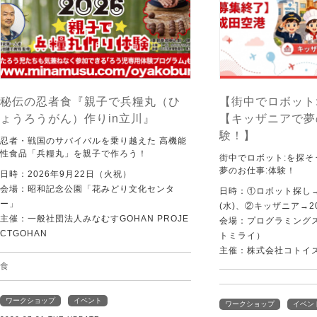
秘伝の忍者食『親子で兵糧丸（ひ
【街中でロボット
ょうろうがん）作りin立川』
【キッザニアで夢
験！】
忍者・戦国のサバイバルを乗り越えた 高機能
性食品「兵糧丸」を親子で作ろう！
街中でロボット:を探
夢のお仕事:体験！
日時：2026年9月22日（火祝）
会場：昭和記念公園「花みどり文化センタ
日時：①ロボット探し→2
ー」
(水)、②キッザニア→20
主催：一般社団法人みなむすGOHAN PROJE
会場：プログラミングスク
CTGOHAN
トミライ）
主催：株式会社コトイ
食
ワークショップ
イベント
ワークショップ
イベン