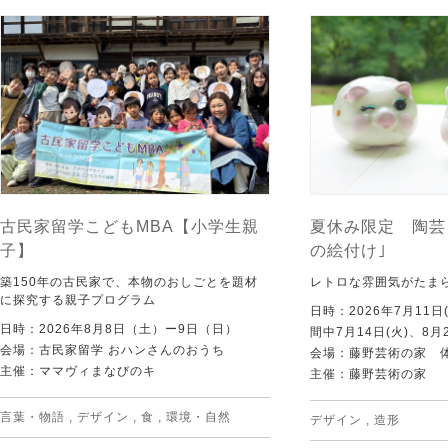
古民家留学こどもMBA【小学生親
夏休み限定 陶芸
子】
の絵付け｣
築150年の古民家で、本物のおしごとを題材
レトロな雰囲気がたま
に探究する親子プログラム
日時：2026年7月11日
日時：2026年8月8日（土）ー9日（日）
間中7月14日(火)、8月
会場：古民家留学 おハンさんのおうち
会場：藤野芸術の家 
主催：ママヴィまなびのキ
主催：藤野芸術の家
言葉・物語
,
デザイン
,
食
,
環境・自然
デザイン
,
造形