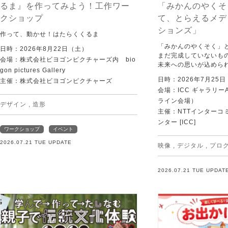
るま』を作ってみよう！工作ワー
「みかんのやくそ
クショップ
て、とらえるメデ
ションズ」
作って、動かせ！はたらくくるま
「みかんのやくそく」
日時：2026年8月22日（土）
まだ完成していないも
会場：株式会社ビヨゴンピクチャーズ内 bio
未来への思いが込めら
gon pictures Gallery
日時：2026年7月25
主催：株式会社ビヨゴンピクチャーズ
会場：ICC ギャラリー
ライン会場）
デザイン
,
造形
主催：NTTインターコ
ンター [ICC]
ワークショップ
イベント
2026.07.21 TUE UPDATE
映像
,
デジタル
,
プロ
2026.07.21 TUE UPDAT