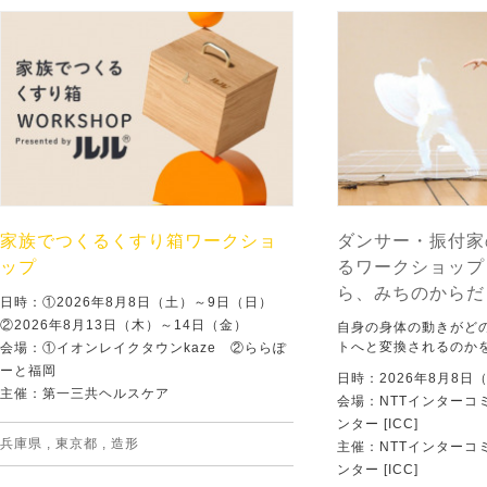
家族でつくるくすり箱ワークショ
ダンサー・振付家
ップ
るワークショップ
ら、みちのからだ
日時：①2026年8月8日（土）～9日（日）
②2026年8月13日（木）～14日（金）
自身の身体の動きがど
トへと変換されるのか
会場：①イオンレイクタウンkaze ②ららぽ
ーと福岡
日時：2026年8月8日
主催：第一三共ヘルスケア
会場：NTTインターコ
ンター [ICC]
兵庫県
,
東京都
,
造形
主催：NTTインターコ
ンター [ICC]