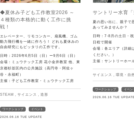
◆夏休み子ども工作教室2026 ～
サントリー水育「
４種類の本格的に動く工作に挑
夏の思い出に、親子で
戦！
あってみませんか？
日時：7-8月の土日・
エレベーター、リモコンカー、扇風機、ゴム
動力飛行機を一緒に作ろう！ どれも夏休みの
日程で開催
自由研究にもピッタリの工作です。
会場：各エリア（詳細は
ください。）
日時：2026年6月5日（日）ー9月6日（日）
主催：サントリーホー
会場：ミュウテック工房 花小金井教室 他、東
京都杉並区内の公共施設（高円寺・阿佐ヶ
谷・永福町）
サイエンス
,
環境・自
主催：子ども工作教室・ミュウテック工房
ワークショップ
イベン
STEAM
,
サイエンス
,
造形
2026.06.16 TUE UPDAT
ワークショップ
イベント
2026.06.16 TUE UPDATE