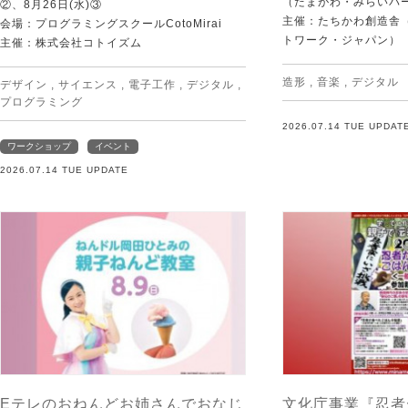
（たまがわ・みらいパ
②、8月26日(水)③
主催：たちかわ創造舎（
会場：プログラミングスクールCotoMirai
トワーク・ジャパン）
主催：株式会社コトイズム
造形
,
音楽
,
デジタル
デザイン
,
サイエンス
,
電子工作
,
デジタル
,
プログラミング
2026.07.14 TUE UPDAT
ワークショップ
イベント
2026.07.14 TUE UPDATE
Eテレのおねんどお姉さんでおなじ
文化庁事業『忍者