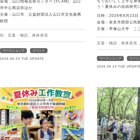
ちでおいしく上手な身
会場：山口情報芸術センター [YCAM]、山口
う！夏休みの自由研究
市中心商店街ほか
主催：山口市、公益財団法人山口市文化振興
日時：2026年8月23
財団
会場：奈良市西部公民館 
主催：帝塚山大学 こ
街
,
言葉・物語
,
身体表現
言葉・物語
,
身体表現
ワークショップ
イベント
ワークショップ
イベン
2026.06.23 TUE UPDATE
2026.06.23 TUE UPDAT