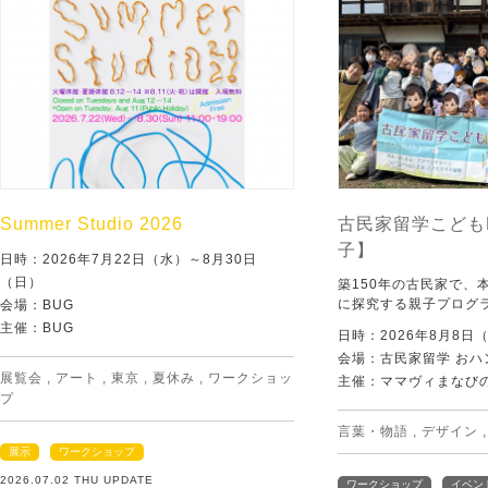
Summer Studio 2026
古民家留学こども
子】
日時：2026年7月22日（水）～8月30日
（日）
築150年の古民家で、
に探究する親子プログ
会場：BUG
主催：BUG
日時：2026年8月8日
会場：古民家留学 おハ
展覧会
,
アート
,
東京
,
夏休み
,
ワークショッ
主催：ママヴィまなび
プ
言葉・物語
,
デザイン
展示
ワークショップ
2026.07.02 THU UPDATE
ワークショップ
イベン