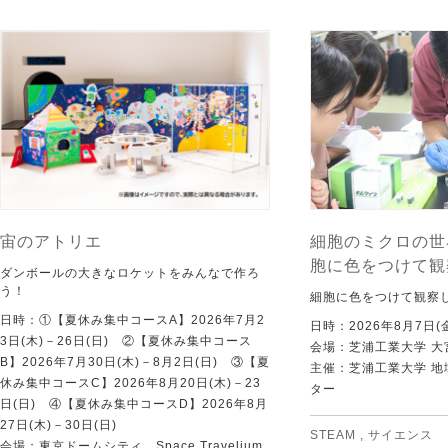
宙のアトリエ
細胞のミクロの世
胞に色をつけて観
ダンボールの大きなロケットをみんなで作ろ
う！
細胞に色をつけて観察
日時：①【夏休み集中コースA】2026年7月2
日時：2026年8月7日(
3日(木)－26日(日) ②【夏休み集中コース
会場：芝浦工業大学 大
B】2026年7月30日(木)－8月2日(日) ③【夏
主催：芝浦工業大学 
休み集中コースC】2026年8月20日(木)－23
ター
日(日) ④【夏休み集中コースD】2026年8月
27日(木)－30日(日)
STEAM
,
サイエンス
会場：東京ドームシティ Space Travelium