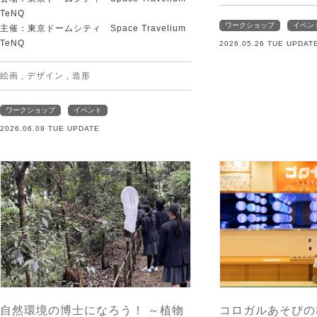
TeNQ
ワークショップ
イベン
主催：東京ドームシティ Space Travelium
TeNQ
2026.05.26 TUE UPDAT
絵画
,
デザイン
,
造形
ワークショップ
イベント
2026.06.09 TUE UPDATE
自然環境の博士になろう！ ～植物
コロガルあそびの