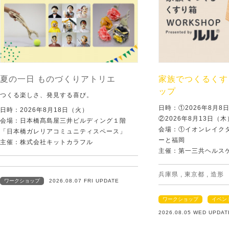
夏の一日 ものづくりアトリエ
家族でつくるくす
ップ
つくる楽しさ、発見する喜び。
日時：①2026年8月
日時：2026年8月18日（火）
②2026年8月13日（
会場：日本橋髙島屋三井ビルディング１階
会場：①イオンレイクタ
「日本橋ガレリアコミュニティスペース」
ーと福岡
主催：株式会社キットカラフル
主催：第一三共ヘルス
兵庫県
,
東京都
,
造形
ワークショップ
2026.08.07 FRI UPDATE
ワークショップ
イベン
2026.08.05 WED UPDAT