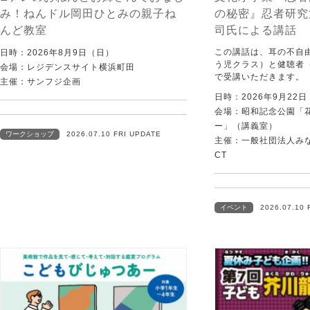
み！ねんドル岡田ひとみの親子ね
の秘密』忍者研究
んど教室
司氏による講話
この講話は、耳の不自
日時：2026年8月9日（日）
う児クラス）と健聴者
会場：レジデンスサイト横浜町田
で受講いただきます。
主催：サンフジ企画
日時：2026年9月22
会場：昭和記念公園「
ー」（講義室）
ワークショップ
2026.07.10 FRI UPDATE
主催：一般社団法人みなむ
CT
イベント
2026.07.10 