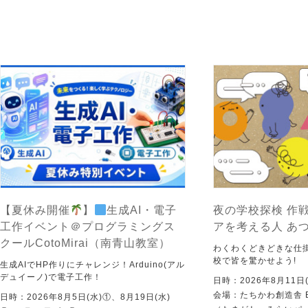
【夏休み開催
】
生成AI・電子
夜の学校探検 作戦
工作イベント＠プログラミングス
アを考える人 あ
クールCotoMirai（南青山教室）
わくわくどきどきな仕
校で皆を驚かせよう!
生成AIでHP作りにチャレンジ！Arduino(アル
デュイーノ)で電子工作！
日時：2026年8月11日(
会場：たちかわ創造舎 
日時：2026年8月5日(水)①、8月19日(水)