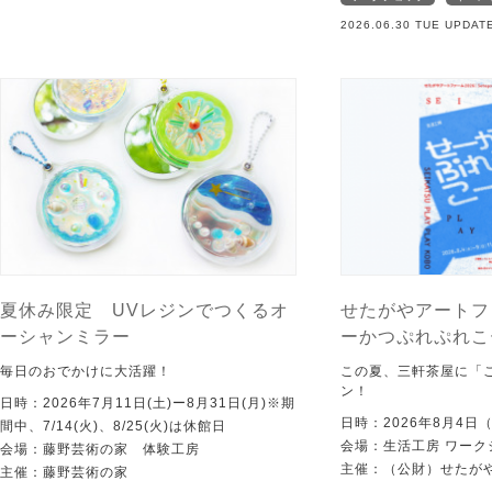
2026.06.30 TUE UPDAT
夏休み限定 UVレジンでつくるオ
せたがやアートフ
ーシャンミラー
ーかつぷれぷれこ
毎日のおでかけに大活躍！
この夏、三軒茶屋に「
ン！
日時：2026年7月11日(土)ー8月31日(月)※期
日時：2026年8月4日
間中、7/14(火)、8/25(火)は休館日
会場：生活工房 ワーク
会場：藤野芸術の家 体験工房
主催：（公財）せたが
主催：藤野芸術の家