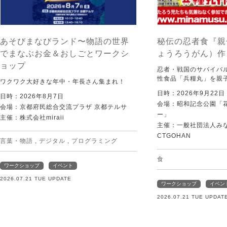
あそびまなびランド〜物語の世界
秘伝の忍者食『親
でまなぶお金＆おしごとワークシ
ょうろうがん）作
ョップ
忍者・戦国のサバイバ
性食品「兵糧丸」を親
ワクワク大好きな年中・年長さん集まれ！
日時：2026年9月22
日時：2026年8月7日
会場：昭和記念公園「
会場：京都府民総合交流プラザ 京都テルサ
ー」
主催：株式会社miraii
主催：一般社団法人みなむ
CTGOHAN
言葉・物語
,
デジタル
,
プログラミング
食
ワークショップ
イベント
2026.07.21 TUE UPDATE
ワークショップ
イベン
2026.07.21 TUE UPDAT