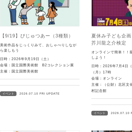
【9/19】びじゅつあー（3種類）
夏休み子ども企画
芥川龍之介検定
美術作品をじっくりみて、おしゃべりしなが
ら楽しもう
オンラインで簡単！！
しよう！
日時：2026年9月19日（土）
会場：国立国際美術館 B2コレクション展
日時：2026年7月4日
主催：国立国際美術館
（月）17時
会場：オンライン
主催：（公財）北区文
村記念館
イベント
2026.07.10 FRI UPDATE
イベント
2026.07.10 