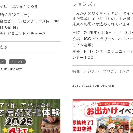
ションズ」
かせ！はたらくくるま
「みかんのやくそく」というタイ
6年8月22日（土）
まだ完成していないもの，まだ届
会社ビヨゴンピクチャーズ内 bio
未来への思いが込められています
es Gallery
日時：2026年7月25日（土）-8月
会社ビヨゴンピクチャーズ
会場：ICC ギャラリーA，ハイパー
ライン会場）
造形
主催：NTTインターコミュニケー
ンター [ICC]
ップ
イベント
1 TUE UPDATE
映像
,
デジタル
,
プログラミング
2026.07.21 TUE UPDATE