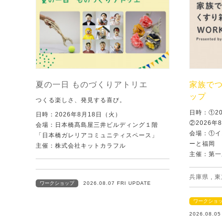
夏の一日 ものづくりアトリエ
家族で
ップ
つくる楽しさ、発見する喜び。
日時：①2
日時：2026年8月18日（火）
②2026年
会場：日本橋髙島屋三井ビルディング１階
会場：①イ
「日本橋ガレリアコミュニティスペース」
ーと福岡
主催：株式会社キットカラフル
主催：第一
兵庫県
,
東
ワークショップ
2026.08.07 FRI UPDATE
ワークショ
2026.08.0