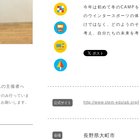
今年は初めて冬のCAMP
のウインタースポーツの
けではなく、どのようのそ
考え、自分たちの未来を
れの主催者へ
介のみ行っていま
へお願いします。
http://www.stem-edulab.org
公式サイト
長野県大町市
会場