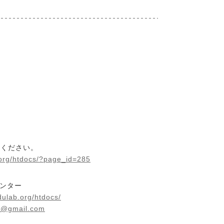
みください。
.org/htdocs/?page_id=285
センター
dulab.org/htdocs/
2@gmail.com