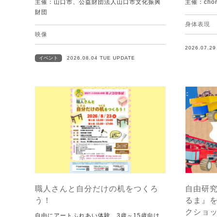
主催：山口市、公益財団法人山口市文化振興
主催：chore
財団
身体表現
映像
2026.07.2
イベント
2026.08.04 TUE UPDATE
職人さんと自分だけの机をつくろ
自由研究
う！
るま』
クショ
自由にアートふれあい体験、3歳～15歳向け