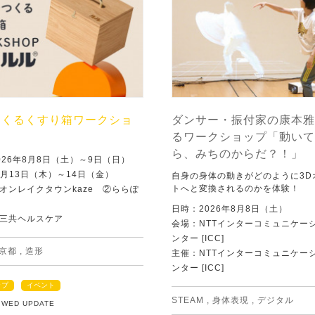
つくるくすり箱ワークショ
ダンサー・振付家の康本雅
るワークショップ「動いて
ら、みちのからだ？！」
026年8月8日（土）～9日（日）
8月13日（木）～14日（金）
自身の身体の動きがどのように3D
トへと変換されるのかを体験！
オンレイクタウンkaze ②ららぽ
日時：2026年8月8日（土）
三共ヘルスケア
会場：NTTインターコミュニケー
ンター [ICC]
京都
,
造形
主催：NTTインターコミュニケー
ンター [ICC]
ップ
イベント
STEAM
,
身体表現
,
デジタル
5 WED UPDATE