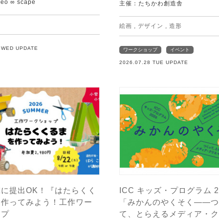
o ∞ scape
主催：たちかわ創造舎
絵画
,
デザイン
,
造形
9 WED UPDATE
ワークショップ
イベント
2026.07.28 TUE UPDATE
に提出OK！『はたらくく
ICC キッズ・プログラム 2
を作ってみよう！工作ワー
「みかんのやくそく——つ
ップ
て、とらえるメディア・ク