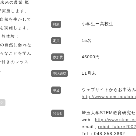
未来の農業 概
で実施します、
自然を生かして
小学生ー高校生
対象
を実施します。
自然体験：
15名
定員
野の自然に触れな
ろなことを学ん
45000円
参加費
ー付きのレッス
。
11月末
申込締切
ウェブサイトからお申込
申込
http://www.stem-edulab
グ
埼玉大学STEM教育研究
問合せ
web :
http://www.stem-e
email ;
robot_future200
Tel ：048-858-3862