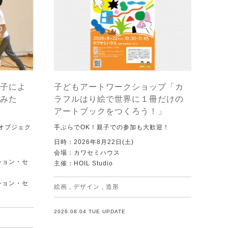
子によ
子どもアートワークショップ「カ
みた
ラフルはり絵で世界に１冊だけの
アートブックをつくろう！」
オブジェク
手ぶらでOK！親子での参加も大歓迎！
日時：2026年8月22日(土)
会場：カワセミハウス
ション・セ
主催：HOIL Studio
ション・セ
絵画
,
デザイン
,
造形
2026.08.04 TUE UPDATE