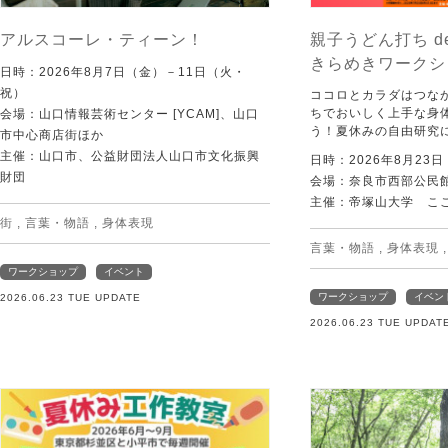
アルスコーレ・ティーン！
親子うどん打ち d
きらめきワークシ
日時：2026年8月7日（金）－11日（火・
祝）
ココロとカラダはつな
ちでおいしく上手な身
会場：山口情報芸術センター [YCAM]、山口
う！夏休みの自由研究
市中心商店街ほか
主催：山口市、公益財団法人山口市文化振興
日時：2026年8月23
財団
会場：奈良市西部公民館 
主催：帝塚山大学 こ
街
,
言葉・物語
,
身体表現
言葉・物語
,
身体表現
ワークショップ
イベント
ワークショップ
イベン
2026.06.23 TUE UPDATE
2026.06.23 TUE UPDAT