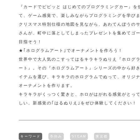
『カードでピピッと はじめてのプログラミングカー』を
て、ゲーム感覚で、楽しみながらプログラミングを学び
クリスマス特別仕様の地図を見ながら、あわてんぼうの
さんが、町中に落としてしまったプレゼントを集めてゴ
目指そう！
★｢ホログラムアート｣でオーナメントを作ろう！
世界中で大人気のこすってはるキラキラぬりえ『ホログ
ート』。その『ホログラムアート』シリーズの中から好
イテムを選び、キラキラのホログラムでぬって、オリジ
オーナメントを作ります。
キラキラがくっつく驚きと、ホロがはがれる感覚がとっ
しい、新感覚の｢はるぬりえ｣をぜひ体験してください！
キーワード
冬休み
STEAM
東京都