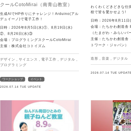
クールCotoMirai（南青山教室）
わくわくどきどきな仕
校で皆を驚かせよう!
生成AIでHP作りにチャレンジ！Arduino(アル
デュイーノ)で電子工作！
日時：2026年8月11日(
会場：たちかわ創造舎 
日時：2026年8月5日(水)①、8月19日(水)
（たまがわ・みらいパ
②、8月26日(水)③
主催：たちかわ創造舎（
会場：プログラミングスクールCotoMirai
トワーク・ジャパン）
主催：株式会社コトイズム
造形
,
音楽
,
デジタル
デザイン
,
サイエンス
,
電子工作
,
デジタル
,
プログラミング
2026.07.14 TUE UPDAT
ワークショップ
イベント
2026.07.14 TUE UPDATE