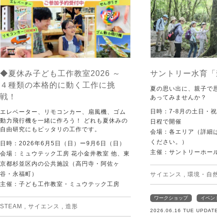
◆夏休み子ども工作教室2026 ～
サントリー水育「
４種類の本格的に動く工作に挑
夏の思い出に、親子で
戦！
あってみませんか？
日時：7-8月の土日・
エレベーター、リモコンカー、扇風機、ゴム
動力飛行機を一緒に作ろう！ どれも夏休みの
日程で開催
自由研究にもピッタリの工作です。
会場：各エリア（詳細は
ください。）
日時：2026年6月5日（日）ー9月6日（日）
主催：サントリーホー
会場：ミュウテック工房 花小金井教室 他、東
京都杉並区内の公共施設（高円寺・阿佐ヶ
谷・永福町）
サイエンス
,
環境・自
主催：子ども工作教室・ミュウテック工房
ワークショップ
イベン
STEAM
,
サイエンス
,
造形
2026.06.16 TUE UPDAT