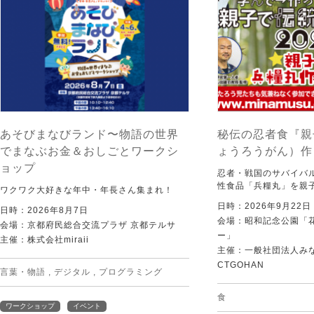
あそびまなびランド〜物語の世界
秘伝の忍者食『親
でまなぶお金＆おしごとワークシ
ょうろうがん）作
ョップ
忍者・戦国のサバイバ
性食品「兵糧丸」を親
ワクワク大好きな年中・年長さん集まれ！
日時：2026年9月22
日時：2026年8月7日
会場：昭和記念公園「
会場：京都府民総合交流プラザ 京都テルサ
ー」
主催：株式会社miraii
主催：一般社団法人みなむ
CTGOHAN
言葉・物語
,
デジタル
,
プログラミング
食
ワークショップ
イベント