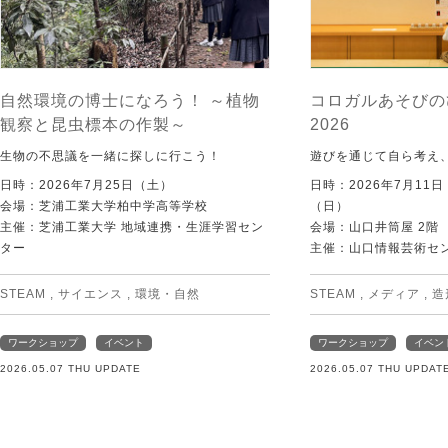
自然環境の博士になろう！ ～植物
コロガルあそびの
観察と昆虫標本の作製～
2026
生物の不思議を一緒に探しに行こう！
遊びを通じて自ら考え
日時：2026年7月25日（土）
日時：2026年7月11
会場：芝浦工業大学柏中学高等学校
（日）
主催：芝浦工業大学 地域連携・生涯学習セン
会場：山口井筒屋 2階
ター
主催：山口情報芸術センタ
STEAM
,
サイエンス
,
環境・自然
STEAM
,
メディア
,
造
ワークショップ
イベント
ワークショップ
イベン
2026.05.07 THU UPDATE
2026.05.07 THU UPDAT