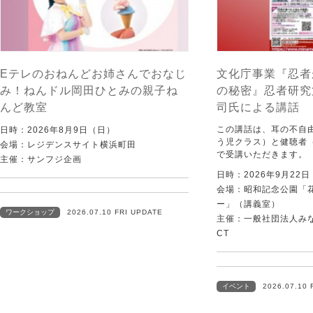
Eテレのおねんどお姉さんでおなじ
文化庁事業『忍者
み！ねんドル岡田ひとみの親子ね
の秘密』忍者研究
んど教室
司氏による講話
この講話は、耳の不自
日時：2026年8月9日（日）
う児クラス）と健聴者
会場：レジデンスサイト横浜町田
で受講いただきます。
主催：サンフジ企画
日時：2026年9月22
会場：昭和記念公園「
ー」（講義室）
ワークショップ
2026.07.10 FRI UPDATE
主催：一般社団法人みなむ
CT
イベント
2026.07.10 