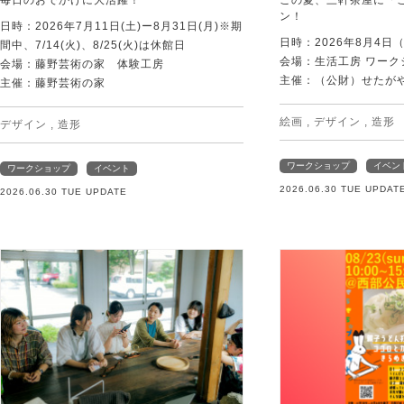
毎日のおでかけに大活躍！
この夏、三軒茶屋に「
ン！
日時：2026年7月11日(土)ー8月31日(月)※期
日時：2026年8月4日
間中、7/14(火)、8/25(火)は休館日
会場：生活工房 ワーク
会場：藤野芸術の家 体験工房
主催：（公財）せたが
主催：藤野芸術の家
絵画
,
デザイン
,
造形
デザイン
,
造形
ワークショップ
イベン
ワークショップ
イベント
2026.06.30 TUE UPDAT
2026.06.30 TUE UPDATE