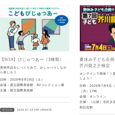
【9/19】びじゅつあー（3種類）
夏休み子ども企画
芥川龍之介検定
美術作品をじっくりみて、おしゃべりしなが
ら楽しもう
オンラインで簡単！！
しよう！
日時：2026年9月19日（土）
会場：国立国際美術館 B2コレクション展
日時：2026年7月4日
主催：国立国際美術館
（月）17時
会場：オンライン
主催：（公財）北区文
村記念館
イベント
2026.07.10 FRI UPDATE