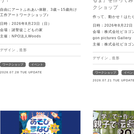
う！
るま』を作ってみ
クショップ
自由にアートふれあい体験、3歳～15歳向け
工作アートワークショップ♪
作って、動かせ！はた
日時：2026年8月23日（日）
日時：2026年8月22
会場：諸聖徒こどもの家
会場：株式会社ビヨゴン
主催：NPO法人Woods
gon pictures Gallery
主催：株式会社ビヨゴ
デザイン
,
造形
デザイン
,
造形
ワークショップ
イベント
2026.07.28 TUE UPDATE
ワークショップ
イベン
2026.07.21 TUE UPDAT