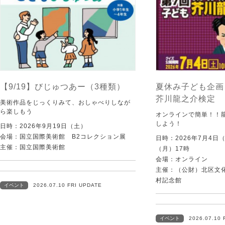
【9/19】びじゅつあー（3種類）
夏休み子ども企画
芥川龍之介検定
美術作品をじっくりみて、おしゃべりしなが
ら楽しもう
オンラインで簡単！！
しよう！
日時：2026年9月19日（土）
会場：国立国際美術館 B2コレクション展
日時：2026年7月4日
主催：国立国際美術館
（月）17時
会場：オンライン
主催：（公財）北区文
村記念館
イベント
2026.07.10 FRI UPDATE
イベント
2026.07.10 