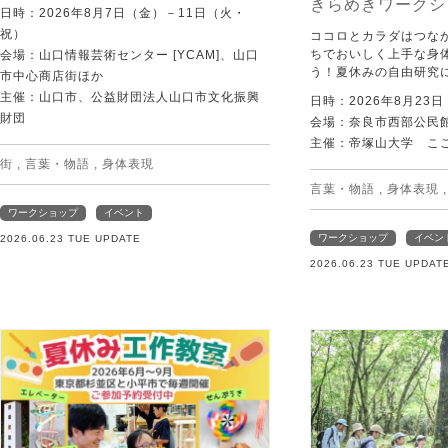
きらめきワークシ
日時：2026年8月7日（金）－11日（火・
祝）
ココロとカラダはつな
ちでおいしく上手な身
会場：山口情報芸術センター [YCAM]、山口
う！夏休みの自由研究
市中心商店街ほか
主催：山口市、公益財団法人山口市文化振興
日時：2026年8月23
財団
会場：奈良市西部公民館 
主催：帝塚山大学 こ
街
,
言葉・物語
,
身体表現
言葉・物語
,
身体表現
ワークショップ
イベント
ワークショップ
イベン
2026.06.23 TUE UPDATE
2026.06.23 TUE UPDAT