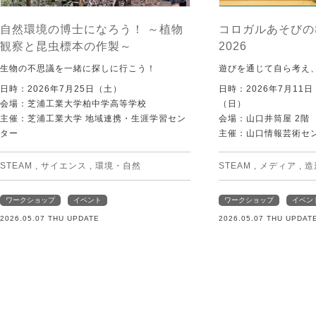
自然環境の博士になろう！ ～植物
コロガルあそびの
観察と昆虫標本の作製～
2026
生物の不思議を一緒に探しに行こう！
遊びを通じて自ら考え
日時：2026年7月25日（土）
日時：2026年7月11
会場：芝浦工業大学柏中学高等学校
（日）
主催：芝浦工業大学 地域連携・生涯学習セン
会場：山口井筒屋 2階
ター
主催：山口情報芸術センタ
STEAM
,
サイエンス
,
環境・自然
STEAM
,
メディア
,
造
ワークショップ
イベント
ワークショップ
イベン
2026.05.07 THU UPDATE
2026.05.07 THU UPDAT