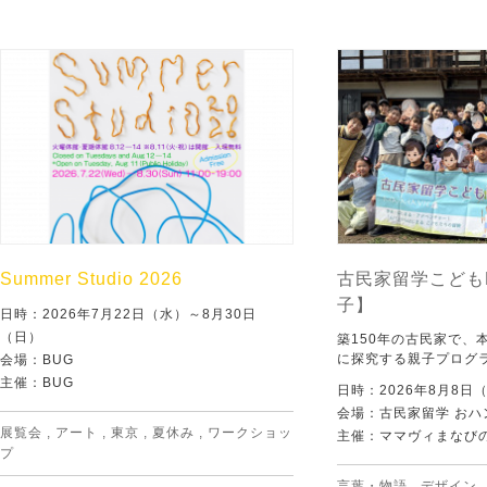
Summer Studio 2026
古民家留学こども
子】
日時：2026年7月22日（水）～8月30日
（日）
築150年の古民家で、
に探究する親子プログ
会場：BUG
主催：BUG
日時：2026年8月8日
会場：古民家留学 おハ
展覧会
,
アート
,
東京
,
夏休み
,
ワークショッ
主催：ママヴィまなび
プ
言葉・物語
,
デザイン