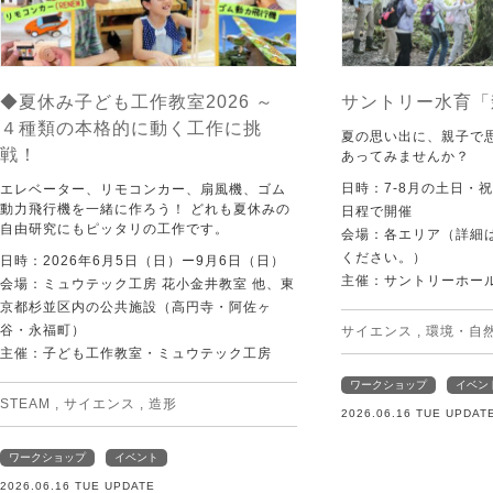
◆夏休み子ども工作教室2026 ～
サントリー水育「
４種類の本格的に動く工作に挑
夏の思い出に、親子で
戦！
あってみませんか？
日時：7-8月の土日・
エレベーター、リモコンカー、扇風機、ゴム
動力飛行機を一緒に作ろう！ どれも夏休みの
日程で開催
自由研究にもピッタリの工作です。
会場：各エリア（詳細は
ください。）
日時：2026年6月5日（日）ー9月6日（日）
主催：サントリーホー
会場：ミュウテック工房 花小金井教室 他、東
京都杉並区内の公共施設（高円寺・阿佐ヶ
谷・永福町）
サイエンス
,
環境・自
主催：子ども工作教室・ミュウテック工房
ワークショップ
イベン
STEAM
,
サイエンス
,
造形
2026.06.16 TUE UPDAT
ワークショップ
イベント
2026.06.16 TUE UPDATE