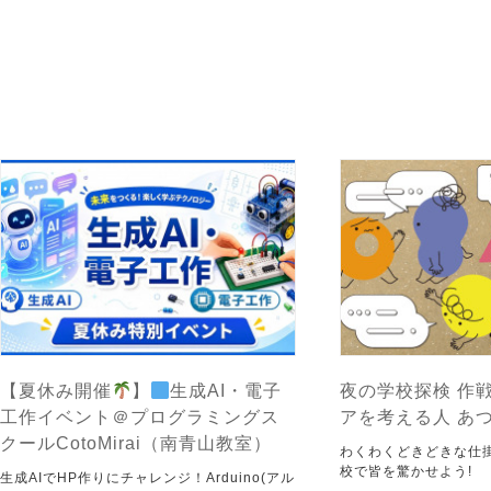
【夏休み開催
】
生成AI・電子
夜の学校探検 作戦
工作イベント＠プログラミングス
アを考える人 あ
クールCotoMirai（南青山教室）
わくわくどきどきな仕
校で皆を驚かせよう!
生成AIでHP作りにチャレンジ！Arduino(アル