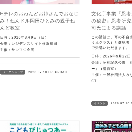
Eテレのおねんどお姉さんでおなじ
文化庁事業『忍者
み！ねんドル岡田ひとみの親子ね
の秘密』忍者研究
んど教室
司氏による講話
この講話は、耳の不自
日時：2026年8月9日（日）
う児クラス）と健聴者
会場：レジデンスサイト横浜町田
で受講いただきます。
主催：サンフジ企画
日時：2026年9月22
会場：昭和記念公園「
ー」（講義室）
ワークショップ
2026.07.10 FRI UPDATE
主催：一般社団法人みなむ
CT
イベント
2026.07.10 