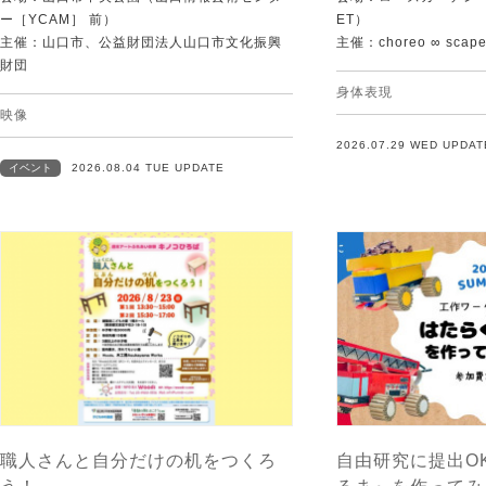
ー［YCAM］ 前）
ET）
主催：山口市、公益財団法人山口市文化振興
主催：choreo ∞ scap
財団
身体表現
映像
2026.07.29 WED UPDAT
イベント
2026.08.04 TUE UPDATE
職人さんと自分だけの机をつくろ
自由研究に提出O