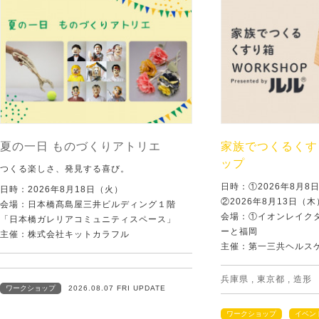
夏の一日 ものづくりアトリエ
家族でつくるくす
ップ
つくる楽しさ、発見する喜び。
日時：①2026年8月
日時：2026年8月18日（火）
②2026年8月13日（
会場：日本橋髙島屋三井ビルディング１階
会場：①イオンレイクタ
「日本橋ガレリアコミュニティスペース」
ーと福岡
主催：株式会社キットカラフル
主催：第一三共ヘルス
兵庫県
,
東京都
,
造形
ワークショップ
2026.08.07 FRI UPDATE
ワークショップ
イベン