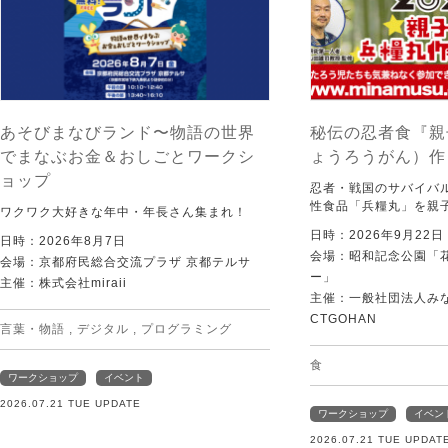
あそびまなびランド〜物語の世界
秘伝の忍者食『親
でまなぶお金＆おしごとワークシ
ょうろうがん）作
ョップ
忍者・戦国のサバイバ
性食品「兵糧丸」を親
ワクワク大好きな年中・年長さん集まれ！
日時：2026年9月22
日時：2026年8月7日
会場：昭和記念公園「
会場：京都府民総合交流プラザ 京都テルサ
ー」
主催：株式会社miraii
主催：一般社団法人みなむ
CTGOHAN
言葉・物語
,
デジタル
,
プログラミング
食
ワークショップ
イベント
2026.07.21 TUE UPDATE
ワークショップ
イベン
2026.07.21 TUE UPDAT