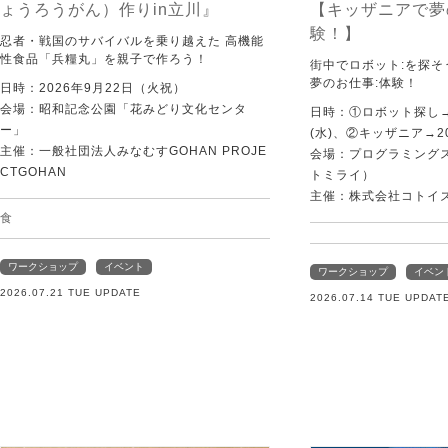
ょうろうがん）作りin立川』
【キッザニアで夢
験！】
忍者・戦国のサバイバルを乗り越えた 高機能
性食品「兵糧丸」を親子で作ろう！
街中でロボット:を探
夢のお仕事:体験！
日時：2026年9月22日（火祝）
会場：昭和記念公園「花みどり文化センタ
日時：①ロボット探し→2
ー」
(水)、②キッザニア→20
主催：一般社団法人みなむすGOHAN PROJE
会場：プログラミングスク
CTGOHAN
トミライ）
主催：株式会社コトイ
食
ワークショップ
イベント
ワークショップ
イベン
2026.07.21 TUE UPDATE
2026.07.14 TUE UPDAT