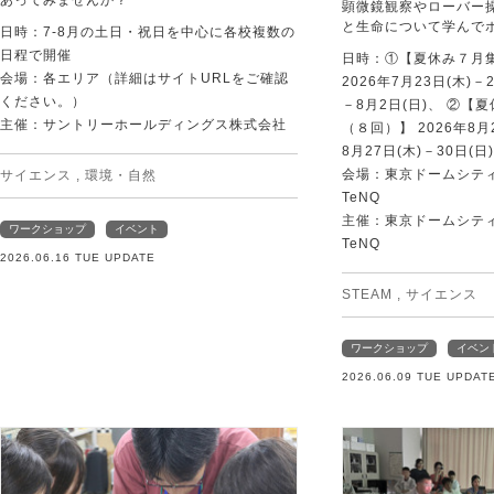
顕微鏡観察やローバー
と生命について学んで
日時：7-8月の土日・祝日を中心に各校複数の
日程で開催
日時：①【夏休み７月
会場：各エリア（詳細はサイトURLをご確認
2026年7月23日(木)－
ください。）
－8月2日(日)、 ②【
主催：サントリーホールディングス株式会社
（８回）】 2026年8月2
8月27日(木)－30日(日)
会場：東京ドームシティ Sp
サイエンス
,
環境・自然
TeNQ
主催：東京ドームシティ Sp
ワークショップ
イベント
TeNQ
2026.06.16 TUE UPDATE
STEAM
,
サイエンス
ワークショップ
イベン
2026.06.09 TUE UPDAT