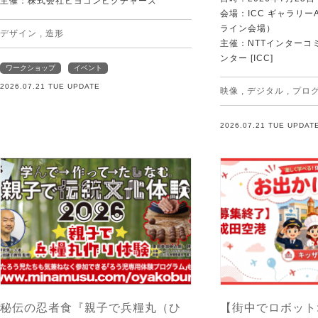
主催：株式会社ビヨゴンピクチャーズ
会場：ICC ギャラリー
ライン会場）
デザイン
,
造形
主催：NTTインターコ
ンター [ICC]
ワークショップ
イベント
2026.07.21 TUE UPDATE
映像
,
デジタル
,
プロ
2026.07.21 TUE UPDAT
秘伝の忍者食『親子で兵糧丸（ひ
【街中でロボット