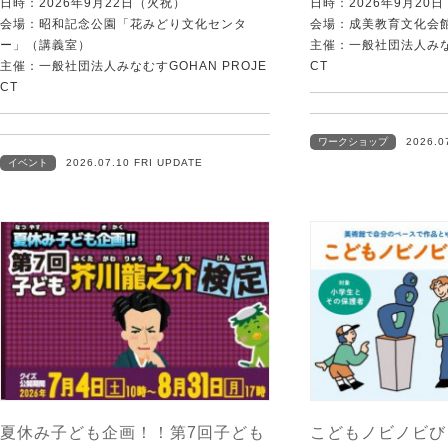
日時：2026年9月22日（火祝）
日時：2026年9月20
会場：昭和記念公園「花みどり文化センタ
会場：成美教育文化会
ー」（講義室）
主催：一般社団法人みなむ
主催：一般社団法人みなむすGOHAN PROJE
CT
CT
ワークショップ
2026.0
イベント
2026.07.10 FRI UPDATE
夏休み子ども企画！！第7回子ども
こどもノビノビび