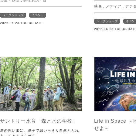
言葉・物語
,
身体表現
,
食
映像
,
メディア
,
デジ
ワークショップ
イベント
ワークショップ
イベン
2026.06.23 TUE UPDATE
2026.06.16 TUE UPDAT
サントリー水育「森と水の学校」
Life in Spac
せよ～
夏の思い出に、親子で思いっきり自然とふれ
あってみませんか？