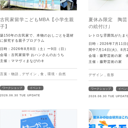
古民家留学こどもMBA【小学生親
夏休み限定 陶芸
子】
の絵付け｣
築150年の古民家で、本物のおしごとを題材
レトロな雰囲気がたま
に探究する親子プログラム
日時：2026年7月11日
日時：2026年8月8日（土）ー9日（日）
間中7月14日(火)、8月
会場：古民家留学 おハンさんのおうち
会場：藤野芸術の家 
主催：ママヴィまなびのキ
主催：藤野芸術の家
言葉・物語
,
デザイン
,
食
,
環境・自然
デザイン
,
造形
ワークショップ
イベント
ワークショップ
イベン
2026.06.30 TUE UPDATE
2026.06.30 TUE UPDAT