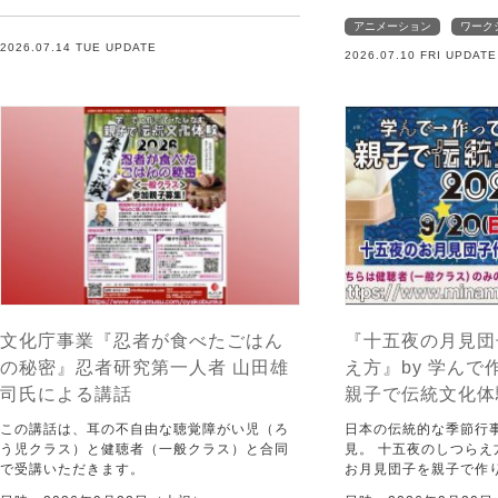
アニメーション
ワーク
2026.07.14 TUE UPDATE
2026.07.10 FRI UPDATE
文化庁事業『忍者が食べたごはん
『十五夜の月見団
の秘密』忍者研究第一人者 山田雄
え方』by 学ん
司氏による講話
親子で伝統文化体験
この講話は、耳の不自由な聴覚障がい児（ろ
日本の伝統的な季節行
う児クラス）と健聴者（一般クラス）と合同
見。 十五夜のしつら
で受講いただきます。
お月見団子を親子で作