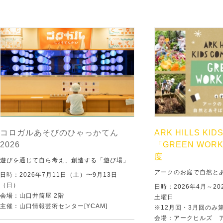
コロガルあそびのひゃっかてん
ARK HILLS KID
2026
「GREEN WORK
度
遊びを通じて自ら考え、創造する「遊び場」
アークのお庭で自然と
日時：2026年7月11日（土）〜9月13日
（日）
日時：2026年4月～20
会場：山口井筒屋 2階
土曜日
主催：山口情報芸術センター[YCAM]
※12月回・3月回のみ
会場：アークヒルズ 