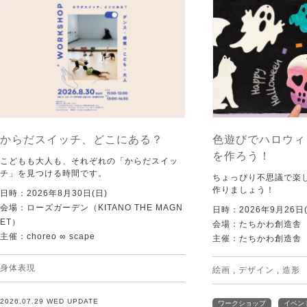
からだスイッチ、どこにある？
色遊びでハロウィ
を作ろう！
こどもも大人も、それぞれの「からだスイッ
チ」を見つける時間です。
ちょっぴり不思議で楽
作りましょう！
日時：2026年8月30日(日)
会場：ローズガーデン（KITANO THE MAGN
日時：2026年9月26日(
ET）
会場：たちかわ創造舎
主催：choreo ∞ scape
主催：たちかわ創造舎
身体表現
絵画
,
デザイン
,
造形
2026.07.29 WED UPDATE
ワークショップ
イベン