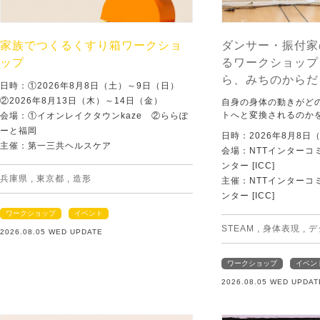
家族でつくるくすり箱ワークショ
ダンサー・振付家
ップ
るワークショップ
ら、みちのからだ
日時：①2026年8月8日（土）～9日（日）
②2026年8月13日（木）～14日（金）
自身の身体の動きがど
トへと変換されるのか
会場：①イオンレイクタウンkaze ②ららぽ
ーと福岡
日時：2026年8月8日
主催：第一三共ヘルスケア
会場：NTTインターコ
ンター [ICC]
兵庫県
,
東京都
,
造形
主催：NTTインターコ
ンター [ICC]
ワークショップ
イベント
STEAM
,
身体表現
,
デ
2026.08.05 WED UPDATE
ワークショップ
イベン
2026.08.05 WED UPDAT