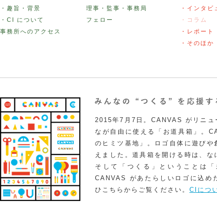
・趣旨・背景
理事・監事・事務局
・インタビ
・CI について
フェロー
・コラム
事務所へのアクセス
・レポート
・そのほか
2015年7月7日。CANVAS がリ
なが自由に使える「お道具箱」。CA
のヒミツ基地」。ロゴ自体に遊びや
えました。道具箱を開ける時は、な
そして「つくる」ということは「
CANVAS があたらしいロゴに込
ひこちらからご覧ください。
CIにつ