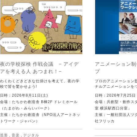
夜の学校探検 作戦会議 − アイデ
アニメーション制
アを考える人 あつまれ！−
プ
わくわくどきどきな仕掛けを考えて、夜の学
プロのアニメーション
校で皆を驚かせよう!
ナルアニメーションを
日時：2026年8月11日(土)
日時：2026年7月25
会場：たちかわ創造舎 B棟2F ドレミホール
会場：共創型・創作ス
（たまがわ・みらいパーク）
室 横浜駅西口分室」
主催：たちかわ創造舎（NPO法人アートネッ
主催：一般社団法人ツ
トワーク・ジャパン）
社フリッカ
造形
,
音楽
,
デジタル