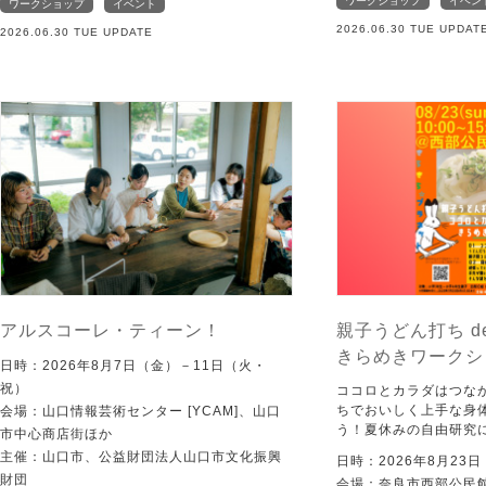
ワークショップ
イベン
ワークショップ
イベント
2026.06.30 TUE UPDAT
2026.06.30 TUE UPDATE
アルスコーレ・ティーン！
親子うどん打ち d
きらめきワークシ
日時：2026年8月7日（金）－11日（火・
祝）
ココロとカラダはつな
ちでおいしく上手な身
会場：山口情報芸術センター [YCAM]、山口
う！夏休みの自由研究
市中心商店街ほか
主催：山口市、公益財団法人山口市文化振興
日時：2026年8月23
財団
会場：奈良市西部公民館 