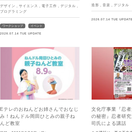
造形
,
音楽
,
デジタル
デザイン
,
サイエンス
,
電子工作
,
デジタル
,
プログラミング
2026.07.14 TUE UPDAT
ワークショップ
イベント
2026.07.14 TUE UPDATE
Eテレのおねんどお姉さんでおなじ
文化庁事業『忍者
み！ねんドル岡田ひとみの親子ね
の秘密』忍者研究
んど教室
司氏による講話