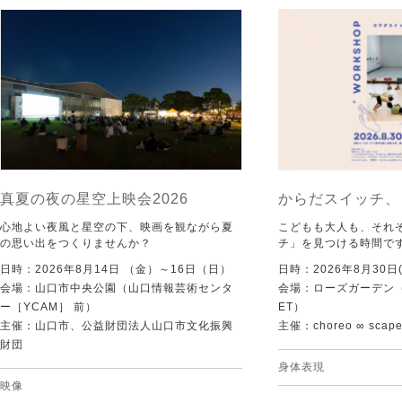
真夏の夜の星空上映会2026
からだスイッチ、
心地よい夜風と星空の下、映画を観ながら夏
こどもも大人も、それ
の思い出をつくりませんか？
チ」を見つける時間で
日時：2026年8月14日 （金）～16日（日）
日時：2026年8月30日(
会場：山口市中央公園（山口情報芸術センタ
会場：ローズガーデン（KI
ー［YCAM］ 前）
ET）
主催：山口市、公益財団法人山口市文化振興
主催：choreo ∞ scap
財団
身体表現
映像