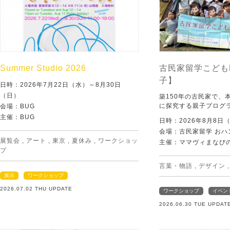
Summer Studio 2026
古民家留学こども
子】
日時：2026年7月22日（水）～8月30日
（日）
築150年の古民家で、
に探究する親子プログ
会場：BUG
主催：BUG
日時：2026年8月8日
会場：古民家留学 おハ
展覧会
,
アート
,
東京
,
夏休み
,
ワークショッ
主催：ママヴィまなび
プ
言葉・物語
,
デザイン
展示
ワークショップ
2026.07.02 THU UPDATE
ワークショップ
イベン
2026.06.30 TUE UPDAT