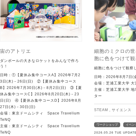
宙のアトリエ
細胞のミクロの世
胞に色をつけて観
ダンボールの大きなロケットをみんなで作ろ
う！
細胞に色をつけて観察
日時：①【夏休み集中コースA】2026年7月2
日時：2026年8月7日(
3日(木)－26日(日) ②【夏休み集中コース
会場：芝浦工業大学 大
B】2026年7月30日(木)－8月2日(日) ③【夏
主催：芝浦工業大学 
休み集中コースC】2026年8月20日(木)－23
ター
日(日) ④【夏休み集中コースD】2026年8月
27日(木)－30日(日)
STEAM
,
サイエンス
会場：東京ドームシティ Space Travelium
TeNQ
ワークショップ
イベン
主催：東京ドームシティ Space Travelium
TeNQ
2026.05.26 TUE UPDAT