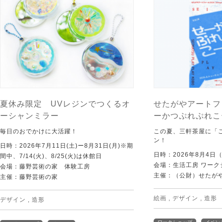
夏休み限定 UVレジンでつくるオ
せたがやアートフ
ーシャンミラー
ーかつぷれぷれこ
毎日のおでかけに大活躍！
この夏、三軒茶屋に「
ン！
日時：2026年7月11日(土)ー8月31日(月)※期
日時：2026年8月4日
間中、7/14(火)、8/25(火)は休館日
会場：生活工房 ワーク
会場：藤野芸術の家 体験工房
主催：（公財）せたが
主催：藤野芸術の家
絵画
,
デザイン
,
造形
デザイン
,
造形