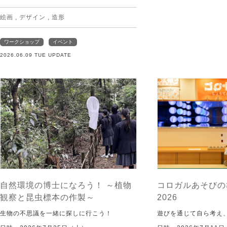
絵画
,
デザイン
,
造形
ワークショップ
イベント
2026.06.09 TUE UPDATE
自然環境の博士になろう！ ～植物
コロガルあそびの
観察と昆虫標本の作製～
2026
生物の不思議を一緒に探しに行こう！
遊びを通じて自ら考え