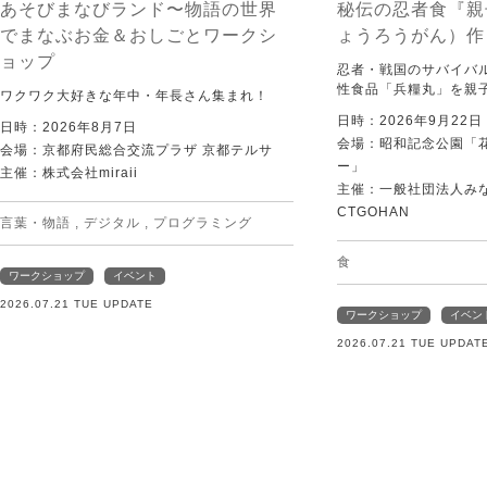
あそびまなびランド〜物語の世界
秘伝の忍者食『親
でまなぶお金＆おしごとワークシ
ょうろうがん）作
ョップ
忍者・戦国のサバイバ
性食品「兵糧丸」を親
ワクワク大好きな年中・年長さん集まれ！
日時：2026年9月22
日時：2026年8月7日
会場：昭和記念公園「
会場：京都府民総合交流プラザ 京都テルサ
ー」
主催：株式会社miraii
主催：一般社団法人みなむ
CTGOHAN
言葉・物語
,
デジタル
,
プログラミング
食
ワークショップ
イベント
2026.07.21 TUE UPDATE
ワークショップ
イベン
2026.07.21 TUE UPDAT