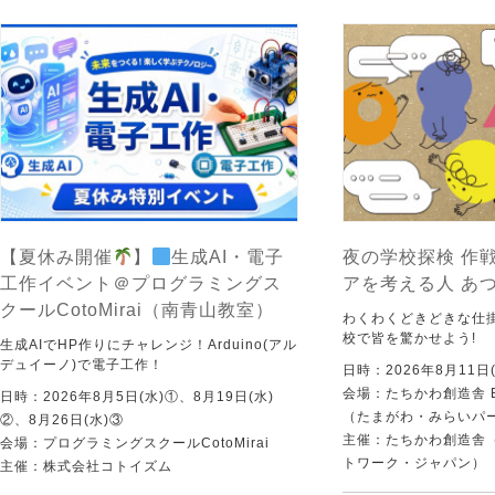
【夏休み開催
】
生成AI・電子
夜の学校探検 作戦
工作イベント＠プログラミングス
アを考える人 あ
クールCotoMirai（南青山教室）
わくわくどきどきな仕
校で皆を驚かせよう!
生成AIでHP作りにチャレンジ！Arduino(アル
デュイーノ)で電子工作！
日時：2026年8月11日(
会場：たちかわ創造舎 
日時：2026年8月5日(水)①、8月19日(水)
（たまがわ・みらいパ
②、8月26日(水)③
主催：たちかわ創造舎（
会場：プログラミングスクールCotoMirai
トワーク・ジャパン）
主催：株式会社コトイズム