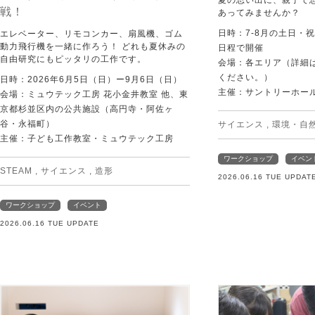
夏の思い出に、親子で
戦！
あってみませんか？
日時：7-8月の土日・
エレベーター、リモコンカー、扇風機、ゴム
動力飛行機を一緒に作ろう！ どれも夏休みの
日程で開催
自由研究にもピッタリの工作です。
会場：各エリア（詳細は
ください。）
日時：2026年6月5日（日）ー9月6日（日）
主催：サントリーホー
会場：ミュウテック工房 花小金井教室 他、東
京都杉並区内の公共施設（高円寺・阿佐ヶ
谷・永福町）
サイエンス
,
環境・自
主催：子ども工作教室・ミュウテック工房
ワークショップ
イベン
STEAM
,
サイエンス
,
造形
2026.06.16 TUE UPDAT
ワークショップ
イベント
2026.06.16 TUE UPDATE