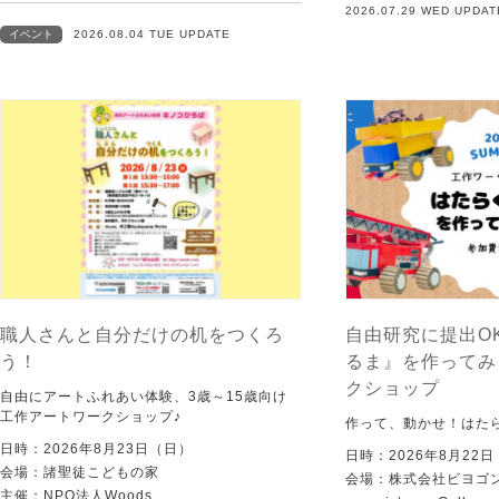
2026.07.29 WED UPDAT
イベント
2026.08.04 TUE UPDATE
職人さんと自分だけの机をつくろ
自由研究に提出O
う！
るま』を作ってみ
クショップ
自由にアートふれあい体験、3歳～15歳向け
工作アートワークショップ♪
作って、動かせ！はた
日時：2026年8月23日（日）
日時：2026年8月22
会場：諸聖徒こどもの家
会場：株式会社ビヨゴン
主催：NPO法人Woods