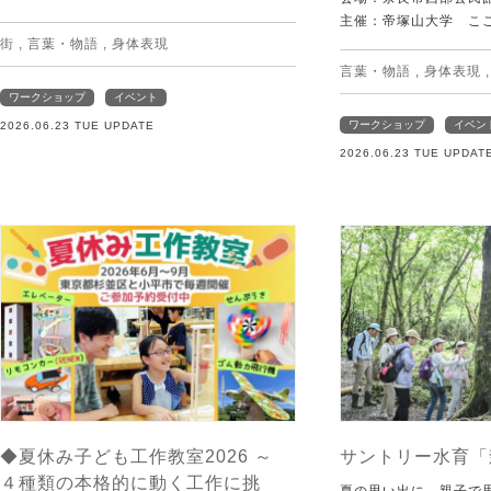
主催：帝塚山大学 こ
街
,
言葉・物語
,
身体表現
言葉・物語
,
身体表現
ワークショップ
イベント
ワークショップ
イベン
2026.06.23 TUE UPDATE
2026.06.23 TUE UPDAT
◆夏休み子ども工作教室2026 ～
サントリー水育「
４種類の本格的に動く工作に挑