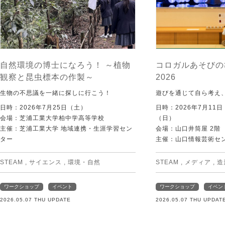
自然環境の博士になろう！ ～植物
コロガルあそびの
観察と昆虫標本の作製～
2026
生物の不思議を一緒に探しに行こう！
遊びを通じて自ら考え
日時：2026年7月25日（土）
日時：2026年7月11
会場：芝浦工業大学柏中学高等学校
（日）
主催：芝浦工業大学 地域連携・生涯学習セン
会場：山口井筒屋 2階
ター
主催：山口情報芸術センタ
STEAM
,
サイエンス
,
環境・自然
STEAM
,
メディア
,
造
ワークショップ
イベント
ワークショップ
イベン
2026.05.07 THU UPDATE
2026.05.07 THU UPDAT