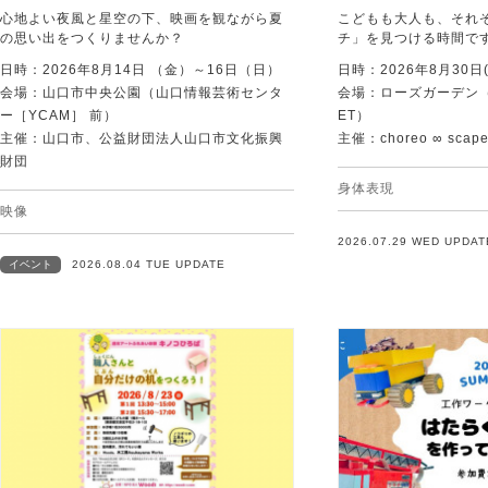
心地よい夜風と星空の下、映画を観ながら夏
こどもも大人も、それ
の思い出をつくりませんか？
チ」を見つける時間で
日時：2026年8月14日 （金）～16日（日）
日時：2026年8月30日(
会場：山口市中央公園（山口情報芸術センタ
会場：ローズガーデン（KI
ー［YCAM］ 前）
ET）
主催：山口市、公益財団法人山口市文化振興
主催：choreo ∞ scap
財団
身体表現
映像
2026.07.29 WED UPDAT
イベント
2026.08.04 TUE UPDATE