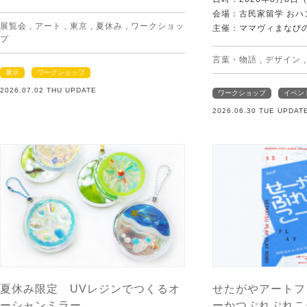
会場：古民家留学 おハ
展覧会
,
アート
,
東京
,
夏休み
,
ワークショッ
主催：ママヴィまなび
プ
言葉・物語
,
デザイン
展示
ワークショップ
2026.07.02 THU UPDATE
ワークショップ
イベン
2026.06.30 TUE UPDAT
夏休み限定 UVレジンでつくるオ
せたがやアートフ
ーシャンミラー
ーかつぷれぷれこ