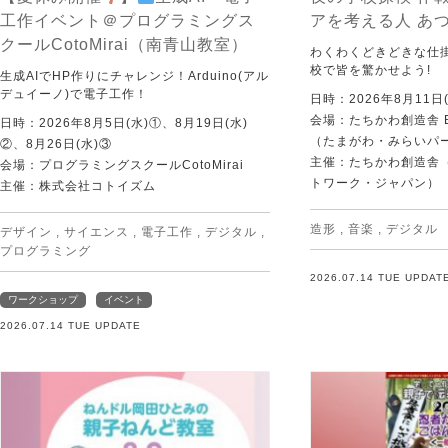
工作イベント＠プログラミングス
アを考える人 あ
クールCotoMirai（南青山教室）
わくわくどきどきな仕
校で皆を驚かせよう!
生成AIでHP作りにチャレンジ！Arduino(アル
デュイーノ)で電子工作！
日時：2026年8月11日(
会場：たちかわ創造舎 
日時：2026年8月5日(水)①、8月19日(水)
（たまがわ・みらいパ
②、8月26日(水)③
主催：たちかわ創造舎（
会場：プログラミングスクールCotoMirai
トワーク・ジャパン）
主催：株式会社コトイズム
造形
,
音楽
,
デジタル
デザイン
,
サイエンス
,
電子工作
,
デジタル
,
プログラミング
2026.07.14 TUE UPDAT
ワークショップ
イベント
2026.07.14 TUE UPDATE