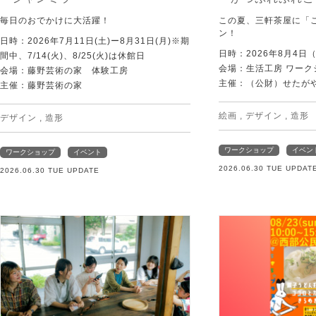
毎日のおでかけに大活躍！
この夏、三軒茶屋に「
ン！
日時：2026年7月11日(土)ー8月31日(月)※期
日時：2026年8月4日
間中、7/14(火)、8/25(火)は休館日
会場：生活工房 ワーク
会場：藤野芸術の家 体験工房
主催：（公財）せたが
主催：藤野芸術の家
絵画
,
デザイン
,
造形
デザイン
,
造形
ワークショップ
イベン
ワークショップ
イベント
2026.06.30 TUE UPDAT
2026.06.30 TUE UPDATE