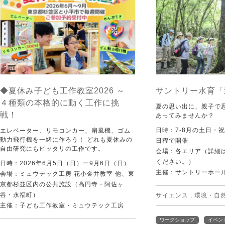
◆夏休み子ども工作教室2026 ～
サントリー水育「
４種類の本格的に動く工作に挑
夏の思い出に、親子で
戦！
あってみませんか？
日時：7-8月の土日・
エレベーター、リモコンカー、扇風機、ゴム
動力飛行機を一緒に作ろう！ どれも夏休みの
日程で開催
自由研究にもピッタリの工作です。
会場：各エリア（詳細は
ください。）
日時：2026年6月5日（日）ー9月6日（日）
主催：サントリーホー
会場：ミュウテック工房 花小金井教室 他、東
京都杉並区内の公共施設（高円寺・阿佐ヶ
谷・永福町）
サイエンス
,
環境・自
主催：子ども工作教室・ミュウテック工房
ワークショップ
イベン