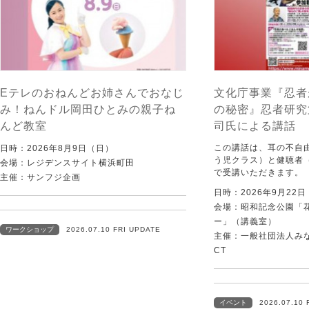
Eテレのおねんどお姉さんでおなじ
文化庁事業『忍者
み！ねんドル岡田ひとみの親子ね
の秘密』忍者研究
んど教室
司氏による講話
この講話は、耳の不自
日時：2026年8月9日（日）
う児クラス）と健聴者
会場：レジデンスサイト横浜町田
で受講いただきます。
主催：サンフジ企画
日時：2026年9月22
会場：昭和記念公園「
ー」（講義室）
ワークショップ
2026.07.10 FRI UPDATE
主催：一般社団法人みなむ
CT
イベント
2026.07.10 