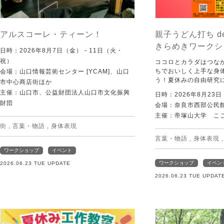
アルスコーレ・ティーン！
親子うどん打ち d
きらめきワークシ
日時：2026年8月7日（金）－11日（火・
祝）
ココロとカラダはつな
ちでおいしく上手な身
会場：山口情報芸術センター [YCAM]、山口
う！夏休みの自由研究
市中心商店街ほか
主催：山口市、公益財団法人山口市文化振興
日時：2026年8月23
財団
会場：奈良市西部公民館 
主催：帝塚山大学 こ
街
,
言葉・物語
,
身体表現
言葉・物語
,
身体表現
ワークショップ
イベント
ワークショップ
イベン
2026.06.23 TUE UPDATE
2026.06.23 TUE UPDAT