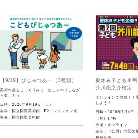
【9/19】びじゅつあー（3種類）
夏休み子ども企画
芥川龍之介検定
美術作品をじっくりみて、おしゃべりしなが
ら楽しもう
オンラインで簡単！！
しよう！
日時：2026年9月19日（土）
会場：国立国際美術館 B2コレクション展
日時：2026年7月4日
主催：国立国際美術館
（月）17時
会場：オンライン
主催：（公財）北区文
村記念館