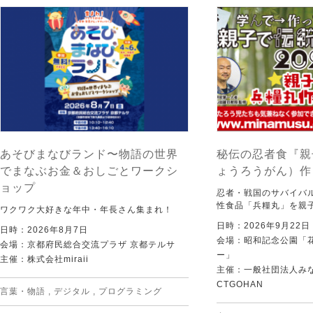
あそびまなびランド〜物語の世界
秘伝の忍者食『親
でまなぶお金＆おしごとワークシ
ょうろうがん）作
ョップ
忍者・戦国のサバイバ
性食品「兵糧丸」を親
ワクワク大好きな年中・年長さん集まれ！
日時：2026年9月22
日時：2026年8月7日
会場：昭和記念公園「
会場：京都府民総合交流プラザ 京都テルサ
ー」
主催：株式会社miraii
主催：一般社団法人みなむ
CTGOHAN
言葉・物語
,
デジタル
,
プログラミング