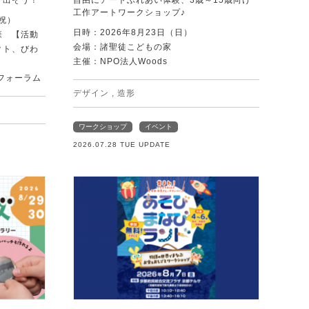
び出そう！
自由にアートふれあい体験、3歳～15歳向け
工作アートワークショップ♪
・祝）
日時：2026年8月23日（日）
森 【活動
会場：諸聖徒こどもの家
クト、びわ
主催：NPO法人Woods
フォーラム
デザイン
,
造形
ワークショップ
イベント
2026.07.28 TUE UPDATE