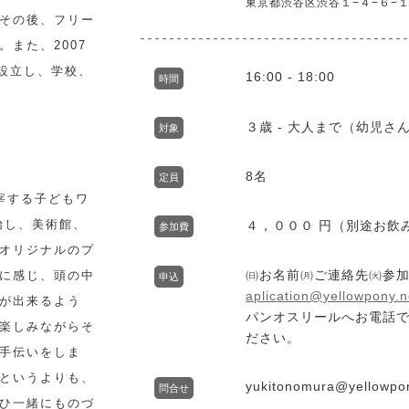
東京都渋谷区渋谷１−４−６−１
その後、フリー
また、2007
を設立し、学校、
16:00 - 18:00
時間
３歳 - 大人まで（幼児
対象
8名
定員
主宰する子どもワ
始し、美術館、
４，０００ 円（別途お飲
参加費
オリジナルのプ
㈰お名前㈪ご連絡先㈫参
に感じ、頭の中
申込
aplication@yellowpony.n
が出来るよう
パンオスリールへお電話で
楽しみながらそ
ださい。
手伝いをしま
というよりも、
yukitonomura@yellowpo
問合せ
ひ一緒にものづ