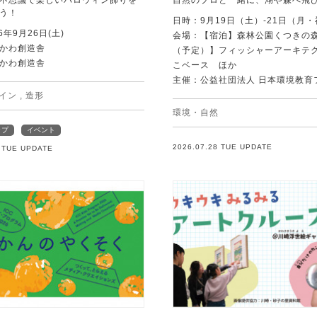
不思議で楽しいハロウィン飾りを
自然のプロと一緒に、湖や森へ飛
う！
日時：9月19日（土）-21日（月
6年9月26日(土)
会場：【宿泊】森林公園くつきの
かわ創造舎
（予定）】フィッシャーアーキテ
かわ創造舎
こベース ほか
主催：公益社団法人 日本環境教育
イン
,
造形
環境・自然
ップ
イベント
2026.07.28 TUE UPDATE
8 TUE UPDATE