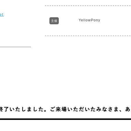
et
YellowPony
主催