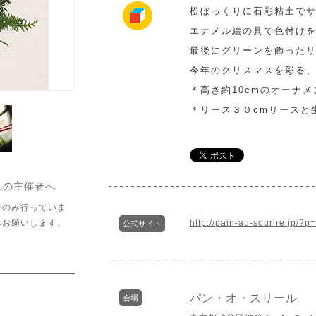
松ぼっくりに石彫粘土で
エナメル絵の具で色付け
最後にグリーンを飾った
今年のクリスマスを彩る
＊高さ約10cmのオーナ
＊リース３０cmリースと
れの主催者へ
介のみ行っていま
へお願いします。
http://pain-au-sourire.jp/?
公式サイト
パン・オ・スリール
会場