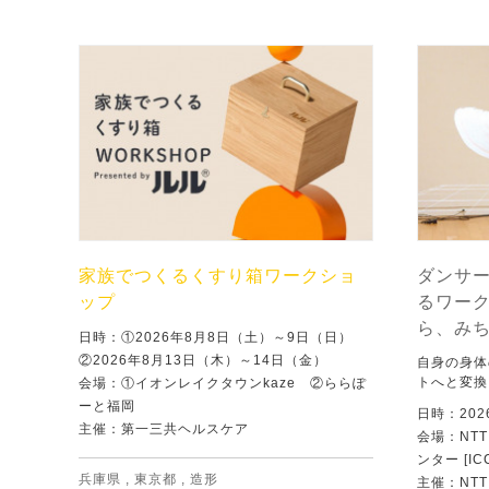
家族でつくるくすり箱ワークショ
ダンサ
ップ
るワー
ら、み
日時：①2026年8月8日（土）～9日（日）
②2026年8月13日（木）～14日（金）
自身の身体
トへと変換
会場：①イオンレイクタウンkaze ②ららぽ
ーと福岡
日時：202
主催：第一三共ヘルスケア
会場：NT
ンター [IC
兵庫県
,
東京都
,
造形
主催：NT