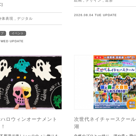
絵画
,
デザイン
,
造形
C]
2026.08.04 TUE UPDATE
身体表現
,
デジタル
ップ
イベント
5 WED UPDATE
でハロウィンオーナメント
次世代ネイチャースクール 
う！
湖