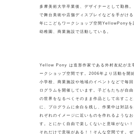
多摩美術大学卒業後、デザイナーとして勤務。
で舞台美術や店舗ディスプレイなどを手がける。
年にこどもワークショップ空間YellowPony
幼稚園、商業施設で活動している。
Yellow Pony は造形作家である外村友紀が
ークショップ空間です。2006年より活動を開
小学校、商業施設や地域のイベントなどで毎回
ログラムを開催しています。子どもたちが自由
の世界をなるべくそのまま作品として出すこと
に、プログラムに余白を残し、作業中は対話を
れぞれのイメージに近いものを作れるようなお
す。とにかく自由で楽しくないと意味がない！
それだけで意味がある！！そんな空間です。ぜ