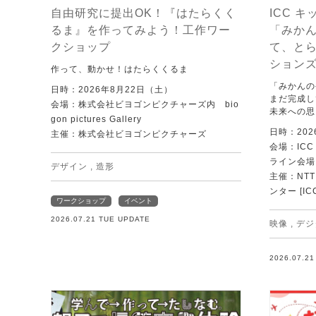
自由研究に提出OK！『はたらくく
ICC キ
るま』を作ってみよう！工作ワー
「みか
クショップ
て、と
ション
作って、動かせ！はたらくくるま
「みかんの
日時：2026年8月22日（土）
まだ完成し
会場：株式会社ビヨゴンピクチャーズ内 bio
未来への思
gon pictures Gallery
日時：202
主催：株式会社ビヨゴンピクチャーズ
会場：IC
ライン会場
デザイン
,
造形
主催：NT
ンター [IC
ワークショップ
イベント
2026.07.21 TUE UPDATE
映像
,
デジ
2026.07.2