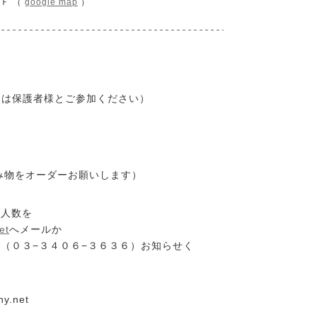
Ｆ （
google map
）
さんは保護者様とご参加ください）
み物をオーダーお願いします）
加人数を
et
へメールか
（０３−３４０６−３６３６）お知らせく
ny.net