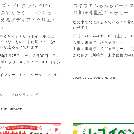
ッズ・プログラム 2026
ウキウキみるみるアートク
んのやくそく——つくっ
＠川崎浮世絵ギャラリー
らえるメディア・クリエイ
絵の中でなにが起きている！？君
ズ」
かせて！
日時：2026年8月29日（土）、3
やくそく」というタイトルには，
ていないもの，まだ届いていない
会場：川崎浮世絵ギャラリー
いが込められています．
主催：川崎浮世絵ギャラリー、こ
かわさき（川崎市・東京藝術大学
6年7月25日（土）-8月30日（日）
C ギャラリーA，ハイパーICC（オン
）
Tインターコミュニケーション・セ
2026.07.21 TUE UPDATE
C]
タル
,
プログラミング
1 TUE UPDATE