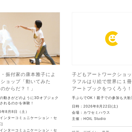
ー・振付家の康本雅子によ
子どもアートワークショッ
クショップ「動いてみた
ラフルはり絵で世界に１冊
ちのからだ？！」
アートブックをつくろう！
の動きがどのように3Dオブジェク
手ぶらでOK！親子での参加も大歓
されるのかを体験！
日時：2026年8月22日(土)
6年8月8日（土）
会場：カワセミハウス
Tインターコミュニケーション・セ
主催：HOIL Studio
C]
Tインターコミュニケーション・セ