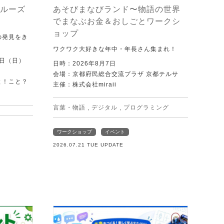
ルーズ
あそびまなびランド〜物語の世界
でまなぶお金＆おしごとワークシ
ョップ
の発見をき
ワクワク大好きな年中・年長さん集まれ！
0日（日）
日時：2026年8月7日
会場：京都府民総合交流プラザ 京都テルサ
と！こと？
主催：株式会社miraii
）
言葉・物語
,
デジタル
,
プログラミング
ワークショップ
イベント
2026.07.21 TUE UPDATE