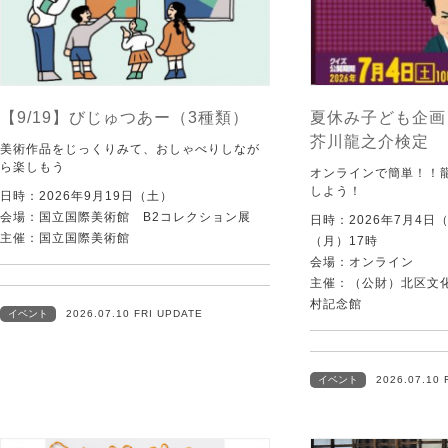
【9/19】びじゅつあー（3種類）
夏休み子ども企画
芥川龍之介検定
美術作品をじっくりみて、おしゃべりしなが
ら楽しもう
オンラインで簡単！！
しよう！
日時：2026年9月19日（土）
会場：国立国際美術館 B2コレクション展
日時：2026年7月4日
主催：国立国際美術館
（月）17時
会場：オンライン
主催：（公財）北区文
村記念館
イベント
2026.07.10 FRI UPDATE
イベント
2026.07.10 