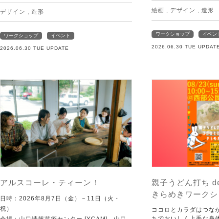
絵画
,
デザイン
,
造形
デザイン
,
造形
ワークショップ
イベン
ワークショップ
イベント
2026.06.30 TUE UPDAT
2026.06.30 TUE UPDATE
アルスコーレ・ティーン！
親子うどん打ち d
きらめきワークシ
日時：2026年8月7日（金）－11日（火・
祝）
ココロとカラダはつな
ちでおいしく上手な身