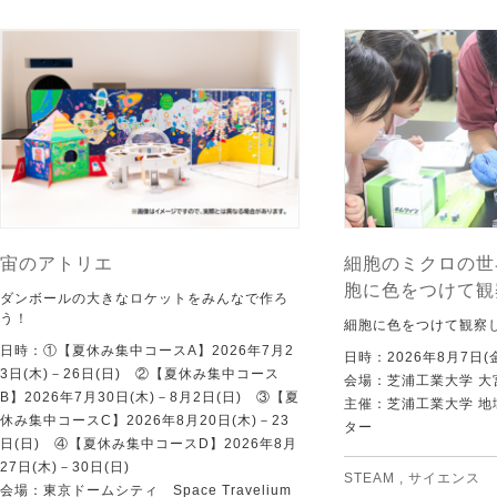
宙のアトリエ
細胞のミクロの世
胞に色をつけて観
ダンボールの大きなロケットをみんなで作ろ
う！
細胞に色をつけて観察
日時：①【夏休み集中コースA】2026年7月2
日時：2026年8月7日(
3日(木)－26日(日) ②【夏休み集中コース
会場：芝浦工業大学 大
B】2026年7月30日(木)－8月2日(日) ③【夏
主催：芝浦工業大学 
休み集中コースC】2026年8月20日(木)－23
ター
日(日) ④【夏休み集中コースD】2026年8月
27日(木)－30日(日)
STEAM
,
サイエンス
会場：東京ドームシティ Space Travelium