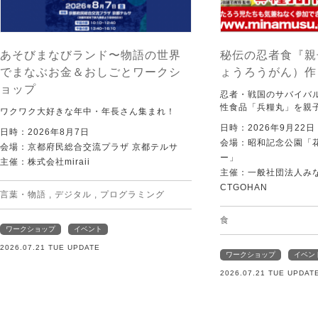
あそびまなびランド〜物語の世界
秘伝の忍者食『親
でまなぶお金＆おしごとワークシ
ょうろうがん）作
ョップ
忍者・戦国のサバイバ
性食品「兵糧丸」を親
ワクワク大好きな年中・年長さん集まれ！
日時：2026年9月22
日時：2026年8月7日
会場：昭和記念公園「
会場：京都府民総合交流プラザ 京都テルサ
ー」
主催：株式会社miraii
主催：一般社団法人みなむ
CTGOHAN
言葉・物語
,
デジタル
,
プログラミング
食
ワークショップ
イベント
2026.07.21 TUE UPDATE
ワークショップ
イベン
2026.07.21 TUE UPDAT