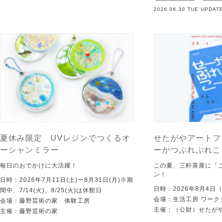
2026.06.30 TUE UPDAT
夏休み限定 UVレジンでつくるオ
せたがやアートフ
ーシャンミラー
ーかつぷれぷれこ
毎日のおでかけに大活躍！
この夏、三軒茶屋に「
ン！
日時：2026年7月11日(土)ー8月31日(月)※期
日時：2026年8月4日
間中、7/14(火)、8/25(火)は休館日
会場：生活工房 ワーク
会場：藤野芸術の家 体験工房
主催：（公財）せたが
主催：藤野芸術の家