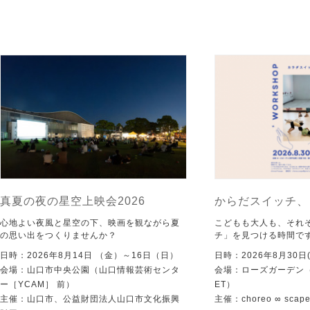
真夏の夜の星空上映会2026
からだスイッチ、
心地よい夜風と星空の下、映画を観ながら夏
こどもも大人も、それ
の思い出をつくりませんか？
チ」を見つける時間で
日時：2026年8月14日 （金）～16日（日）
日時：2026年8月30日(
会場：山口市中央公園（山口情報芸術センタ
会場：ローズガーデン（KI
ー［YCAM］ 前）
ET）
主催：山口市、公益財団法人山口市文化振興
主催：choreo ∞ scap