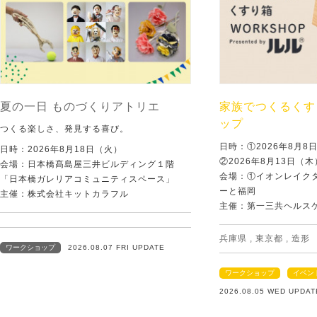
夏の一日 ものづくりアトリエ
家族でつくるくす
ップ
つくる楽しさ、発見する喜び。
日時：①2026年8月
日時：2026年8月18日（火）
②2026年8月13日（
会場：日本橋髙島屋三井ビルディング１階
会場：①イオンレイクタ
「日本橋ガレリアコミュニティスペース」
ーと福岡
主催：株式会社キットカラフル
主催：第一三共ヘルス
兵庫県
,
東京都
,
造形
ワークショップ
2026.08.07 FRI UPDATE
ワークショップ
イベン
2026.08.05 WED UPDAT