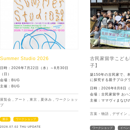
Summer Studio 2026
古民家留学こども
子】
日時：2026年7月22日（水）～8月30日
（日）
築150年の古民家で、
に探究する親子プログ
会場：BUG
主催：BUG
日時：2026年8月8日
会場：古民家留学 おハ
展覧会
,
アート
,
東京
,
夏休み
,
ワークショッ
主催：ママヴィまなび
プ
言葉・物語
,
デザイン
展示
ワークショップ
2026.07.02 THU UPDATE
ワークショップ
イベン