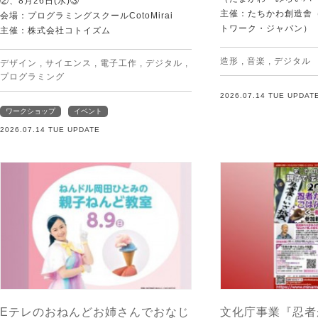
②、8月26日(水)③
主催：たちかわ創造舎（
会場：プログラミングスクールCotoMirai
トワーク・ジャパン）
主催：株式会社コトイズム
造形
,
音楽
,
デジタル
デザイン
,
サイエンス
,
電子工作
,
デジタル
,
プログラミング
2026.07.14 TUE UPDAT
ワークショップ
イベント
2026.07.14 TUE UPDATE
Eテレのおねんどお姉さんでおなじ
文化庁事業『忍者