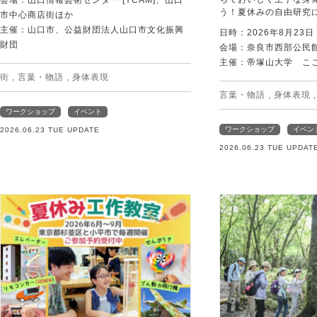
会場：山口情報芸術センター [YCAM]、山口
う！夏休みの自由研究
市中心商店街ほか
主催：山口市、公益財団法人山口市文化振興
日時：2026年8月23
財団
会場：奈良市西部公民館 
主催：帝塚山大学 こ
街
,
言葉・物語
,
身体表現
言葉・物語
,
身体表現
ワークショップ
イベント
ワークショップ
イベン
2026.06.23 TUE UPDATE
2026.06.23 TUE UPDAT