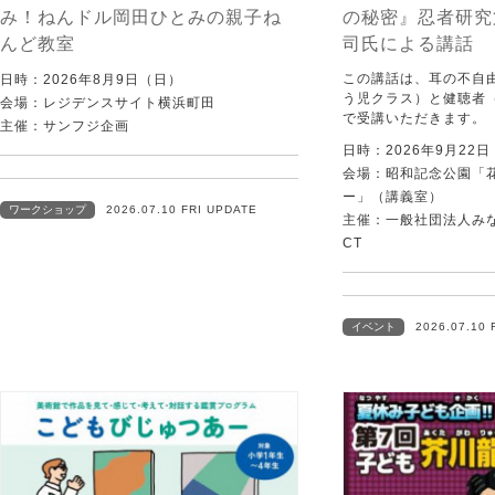
み！ねんドル岡田ひとみの親子ね
の秘密』忍者研究
んど教室
司氏による講話
この講話は、耳の不自
日時：2026年8月9日（日）
う児クラス）と健聴者
会場：レジデンスサイト横浜町田
で受講いただきます。
主催：サンフジ企画
日時：2026年9月22
会場：昭和記念公園「
ー」（講義室）
ワークショップ
2026.07.10 FRI UPDATE
主催：一般社団法人みなむ
CT
イベント
2026.07.10 