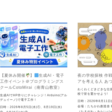
【夏休み開催
】
生成AI・電子
夜の学校探検 作戦
工作イベント＠プログラミングス
アを考える人 あ
クールCotoMirai（南青山教室）
わくわくどきどきな仕
校で皆を驚かせよう!
生成AIでHP作りにチャレンジ！Arduino(アル
デュイーノ)で電子工作！
日時：2026年8月11日(
会場：たちかわ創造舎 
日時：2026年8月5日(水)①、8月19日(水)
（たまがわ・みらいパ