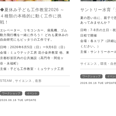
◆夏休み子ども工作教室2026 ～
サントリー水育「
４種類の本格的に動く工作に挑
夏の思い出に、親子で
戦！
あってみませんか？
日時：7-8月の土日・
エレベーター、リモコンカー、扇風機、ゴム
動力飛行機を一緒に作ろう！ どれも夏休みの
日程で開催
自由研究にもピッタリの工作です。
会場：各エリア（詳細は
ください。）
日時：2026年6月5日（日）ー9月6日（日）
主催：サントリーホー
会場：ミュウテック工房 花小金井教室 他、東
京都杉並区内の公共施設（高円寺・阿佐ヶ
谷・永福町）
サイエンス
,
環境・自
主催：子ども工作教室・ミュウテック工房
ワークショップ
イベン
STEAM
,
サイエンス
,
造形
2026.06.16 TUE UPDAT
ワークショップ
イベント
2026.06.16 TUE UPDATE