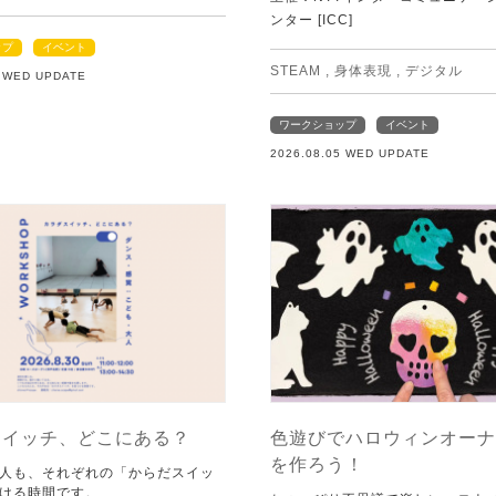
ンター [ICC]
ップ
イベント
STEAM
,
身体表現
,
デジタル
5 WED UPDATE
ワークショップ
イベント
2026.08.05 WED UPDATE
スイッチ、どこにある？
色遊びでハロウィンオーナ
を作ろう！
人も、それぞれの「からだスイッ
ける時間です。