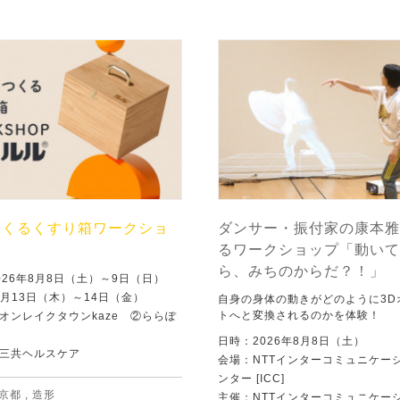
つくるくすり箱ワークショ
ダンサー・振付家の康本雅
るワークショップ「動いて
ら、みちのからだ？！」
026年8月8日（土）～9日（日）
8月13日（木）～14日（金）
自身の身体の動きがどのように3D
トへと変換されるのかを体験！
オンレイクタウンkaze ②ららぽ
日時：2026年8月8日（土）
三共ヘルスケア
会場：NTTインターコミュニケー
ンター [ICC]
京都
,
造形
主催：NTTインターコミュニケー