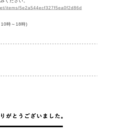
込みください。
n.net/items/5e2a544ecf327f5ea0f2d86d
平日10時～18時)