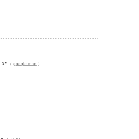
-3F （
google map
）