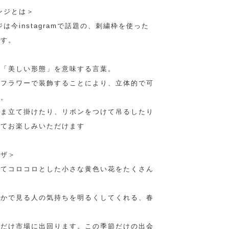
ンジとは＞
は今instagramで話題の、刺繍枠を使った
です。
で「美しい形態」を意味する言葉。
イフラワーで装飾することにより、立体的で可
す。
まま立て掛けたり、リボンをつけて吊るしたり
してお楽しみいただけます
モザ＞
けてコロコロとした小さな黄色い花をたくさん
やかで見る人の気持ちを明るくしてくれる、春
期だけ市場に出回ります。この季節だけの出会