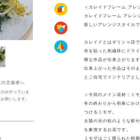
＜カレイドフレーム アレ
カレイドフレーム アレンジ
新しいアレンジスタイル
カレイドとはギリシャ語
布を貼った刺繍枠にドラ
憐な作品が出来上がりま
出来上がった作品はその
とご自宅でインテリアと
れの主催者へ
介のみ行っていま
＜今回のメイン花材：ミ
へお願いします。
冬の終わりから初春にか
つけるミモザ。
太陽の光の粒のような鮮
を象徴するお花です。
n
ミモザはごく限られた時