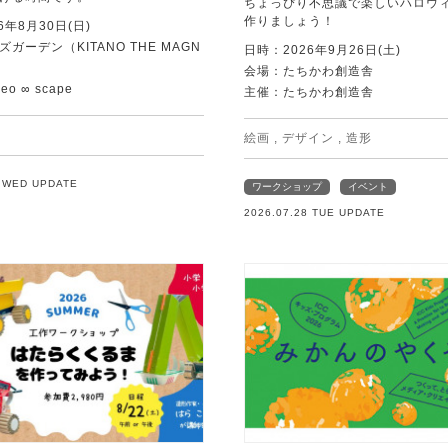
ちょっぴり不思議で楽しいハロウ
作りましょう！
6年8月30日(日)
ガーデン（KITANO THE MAGN
日時：2026年9月26日(土)
会場：たちかわ創造舎
o ∞ scape
主催：たちかわ創造舎
絵画
,
デザイン
,
造形
9 WED UPDATE
ワークショップ
イベント
2026.07.28 TUE UPDATE