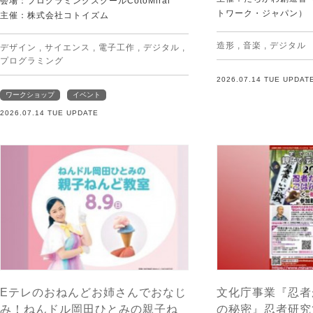
会場：プログラミングスクールCotoMirai
トワーク・ジャパン）
主催：株式会社コトイズム
造形
,
音楽
,
デジタル
デザイン
,
サイエンス
,
電子工作
,
デジタル
,
プログラミング
2026.07.14 TUE UPDAT
ワークショップ
イベント
2026.07.14 TUE UPDATE
Eテレのおねんどお姉さんでおなじ
文化庁事業『忍者
み！ねんドル岡田ひとみの親子ね
の秘密』忍者研究