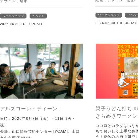
絵画
,
デザイン
,
造形
デザイン
,
造形
ワークショップ
イベン
ワークショップ
イベント
2026.06.30 TUE UPDAT
2026.06.30 TUE UPDATE
アルスコーレ・ティーン！
親子うどん打ち d
きらめきワークシ
日時：2026年8月7日（金）－11日（火・
祝）
ココロとカラダはつな
ちでおいしく上手な身
会場：山口情報芸術センター [YCAM]、山口
う！夏休みの自由研究