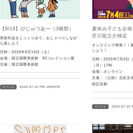
【9/19】びじゅつあー（3種類）
夏休み子ども企画
芥川龍之介検定
美術作品をじっくりみて、おしゃべりしなが
ら楽しもう
オンラインで簡単！！
しよう！
日時：2026年9月19日（土）
会場：国立国際美術館 B2コレクション展
日時：2026年7月4日
主催：国立国際美術館
（月）17時
会場：オンライン
主催：（公財）北区文
村記念館
イベント
2026.07.10 FRI UPDATE
イベント
2026.07.10 