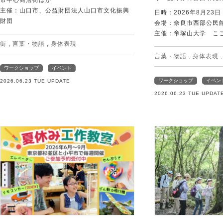
市中心商店街ほか
主催：山口市、公益財団法人山口市文化振興
日時：2026年8月23
財団
会場：奈良市西部公民館 
主催：帝塚山大学 こ
街
,
言葉・物語
,
身体表現
言葉・物語
,
身体表現
ワークショップ
イベント
ワークショップ
イベン
2026.06.23 TUE UPDATE
2026.06.23 TUE UPDAT