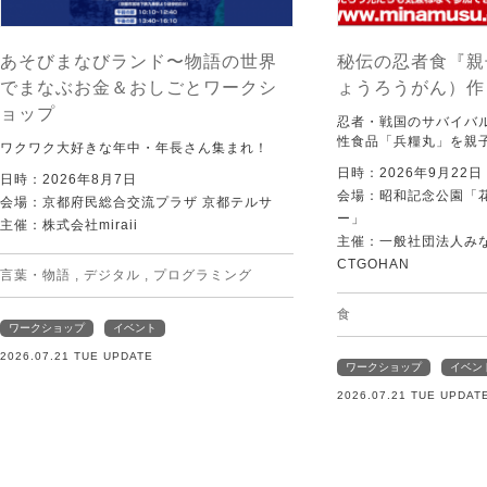
あそびまなびランド〜物語の世界
秘伝の忍者食『親
でまなぶお金＆おしごとワークシ
ょうろうがん）作
ョップ
忍者・戦国のサバイバ
性食品「兵糧丸」を親
ワクワク大好きな年中・年長さん集まれ！
日時：2026年9月22
日時：2026年8月7日
会場：昭和記念公園「
会場：京都府民総合交流プラザ 京都テルサ
ー」
主催：株式会社miraii
主催：一般社団法人みなむ
CTGOHAN
言葉・物語
,
デジタル
,
プログラミング
食
ワークショップ
イベント
2026.07.21 TUE UPDATE
ワークショップ
イベン
2026.07.21 TUE UPDAT