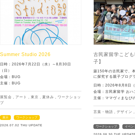
Summer Studio 2026
古民家留学こども
子】
日時：2026年7月22日（水）～8月30日
（日）
築150年の古民家で、
に探究する親子プログ
会場：BUG
主催：BUG
日時：2026年8月8日
会場：古民家留学 おハ
展覧会
,
アート
,
東京
,
夏休み
,
ワークショッ
主催：ママヴィまなび
プ
言葉・物語
,
デザイン
展示
ワークショップ
2026.07.02 THU UPDATE
ワークショップ
イベン
2026.06.30 TUE UPDAT