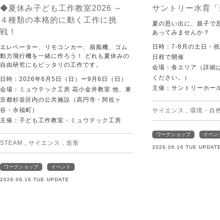
◆夏休み子ども工作教室2026 ～
サントリー水育「
４種類の本格的に動く工作に挑
夏の思い出に、親子で
戦！
あってみませんか？
日時：7-8月の土日・
エレベーター、リモコンカー、扇風機、ゴム
動力飛行機を一緒に作ろう！ どれも夏休みの
日程で開催
自由研究にもピッタリの工作です。
会場：各エリア（詳細は
ください。）
日時：2026年6月5日（日）ー9月6日（日）
主催：サントリーホー
会場：ミュウテック工房 花小金井教室 他、東
京都杉並区内の公共施設（高円寺・阿佐ヶ
谷・永福町）
サイエンス
,
環境・自
主催：子ども工作教室・ミュウテック工房
ワークショップ
イベン
STEAM
,
サイエンス
,
造形
2026.06.16 TUE UPDAT
ワークショップ
イベント
2026.06.16 TUE UPDATE