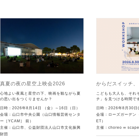
真夏の夜の星空上映会2026
からだスイッチ、
心地よい夜風と星空の下、映画を観ながら夏
こどもも大人も、それ
の思い出をつくりませんか？
チ」を見つける時間で
日時：2026年8月14日 （金）～16日（日）
日時：2026年8月30日(
会場：山口市中央公園（山口情報芸術センタ
会場：ローズガーデン（KI
ー［YCAM］ 前）
ET）
主催：山口市、公益財団法人山口市文化振興
主催：choreo ∞ scap
財団