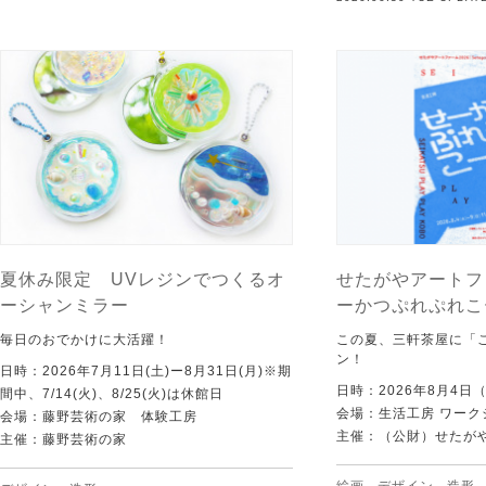
夏休み限定 UVレジンでつくるオ
せたがやアートフ
ーシャンミラー
ーかつぷれぷれこ
毎日のおでかけに大活躍！
この夏、三軒茶屋に「
ン！
日時：2026年7月11日(土)ー8月31日(月)※期
日時：2026年8月4日
間中、7/14(火)、8/25(火)は休館日
会場：生活工房 ワーク
会場：藤野芸術の家 体験工房
主催：（公財）せたが
主催：藤野芸術の家