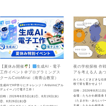
【夏休み開催
】
生成AI・電子
夜の学校探検 作戦
工作イベント＠プログラミングス
アを考える人 あ
クールCotoMirai（南青山教室）
わくわくどきどきな仕
校で皆を驚かせよう!
生成AIでHP作りにチャレンジ！Arduino(アル
デュイーノ)で電子工作！
日時：2026年8月11日(
会場：たちかわ創造舎 
日時：2026年8月5日(水)①、8月19日(水)
（たまがわ・みらいパ
②、8月26日(水)③
主催：たちかわ創造舎（