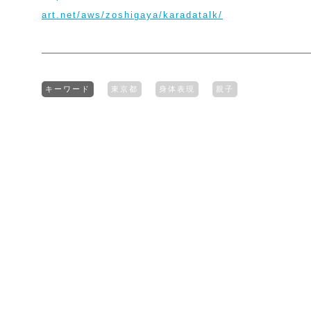
art.net/aws/zoshigaya/karadatalk/
キーワード
東京都
身体表現
親子