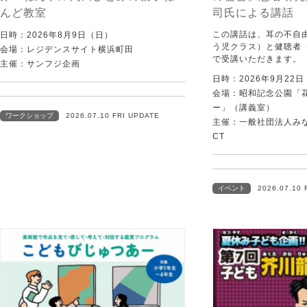
んど教室
司氏による講話
この講話は、耳の不自
日時：2026年8月9日（日）
う児クラス）と健聴者
会場：レジデンスサイト横浜町田
で受講いただきます。
主催：サンフジ企画
日時：2026年9月22
会場：昭和記念公園「
ー」（講義室）
ワークショップ
2026.07.10 FRI UPDATE
主催：一般社団法人みなむ
CT
イベント
2026.07.10 