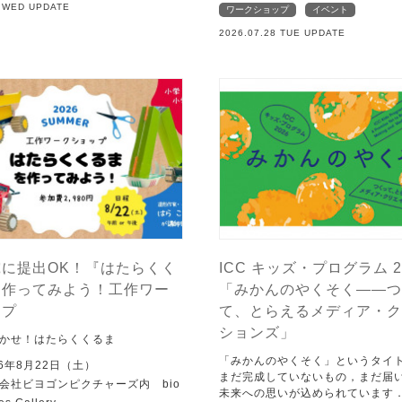
9 WED UPDATE
ワークショップ
イベント
2026.07.28 TUE UPDATE
に提出OK！『はたらくく
ICC キッズ・プログラム 2
を作ってみよう！工作ワー
「みかんのやくそく——つ
ップ
て、とらえるメディア・ク
ションズ」
かせ！はたらくくるま
「みかんのやくそく」というタイ
6年8月22日（土）
まだ完成していないもの，まだ届
会社ビヨゴンピクチャーズ内 bio
未来への思いが込められています