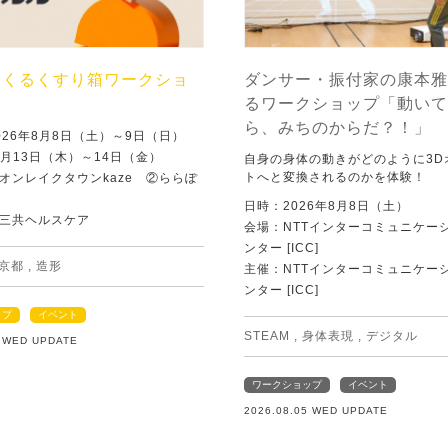
つくるくすり箱ワークショ
ダンサー・振付家の康本雅
るワークショップ「動いて
ら、みちのからだ？！」
026年8月8日（土）～9日（日）
8月13日（木）～14日（金）
自身の身体の動きがどのように3D
トへと変換されるのかを体験！
オンレイクタウンkaze ②ららぽ
日時：2026年8月8日（土）
三共ヘルスケア
会場：NTTインターコミュニケー
ンター [ICC]
京都
,
造形
主催：NTTインターコミュニケー
ンター [ICC]
ップ
イベント
STEAM
,
身体表現
,
デジタル
5 WED UPDATE
ワークショップ
イベント
2026.08.05 WED UPDATE