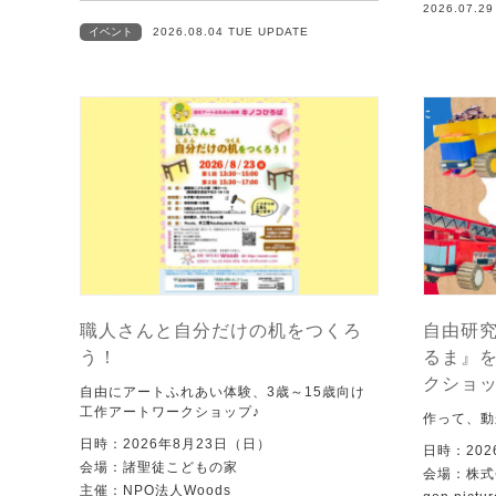
2026.07.2
イベント
2026.08.04 TUE UPDATE
職人さんと自分だけの机をつくろ
自由研究
う！
るま』
クショ
自由にアートふれあい体験、3歳～15歳向け
工作アートワークショップ♪
作って、動
日時：2026年8月23日（日）
日時：202
会場：諸聖徒こどもの家
会場：株式
主催：NPO法人Woods