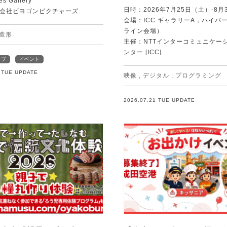
es Gallery
日時：2026年7月25日（土）-8月
会社ビヨゴンピクチャーズ
会場：ICC ギャラリーA，ハイパー
ライン会場）
造形
主催：NTTインターコミュニケー
ンター [ICC]
ップ
イベント
1 TUE UPDATE
映像
,
デジタル
,
プログラミング
2026.07.21 TUE UPDATE