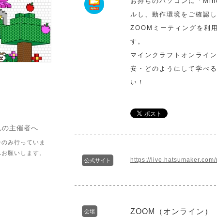
お持ちのパソコンに「Minecr
ルし、動作環境をご確認
ZOOMミーティングを利
す。
マインクラフトオンライ
安・どのようにして学べ
い！
れの主催者へ
介のみ行っていま
へお願いします。
https://live.hatsumaker.com/
公式サイト
ZOOM（オンライン）
会場