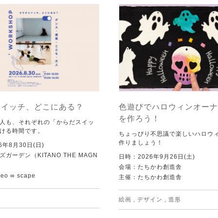
スイッチ、どこにある？
色遊びでハロウィンオーナ
を作ろう！
人も、それぞれの「からだスイッ
ける時間です。
ちょっぴり不思議で楽しいハロウ
作りましょう！
6年8月30日(日)
ガーデン（KITANO THE MAGN
日時：2026年9月26日(土)
会場：たちかわ創造舎
o ∞ scape
主催：たちかわ創造舎
絵画
,
デザイン
,
造形