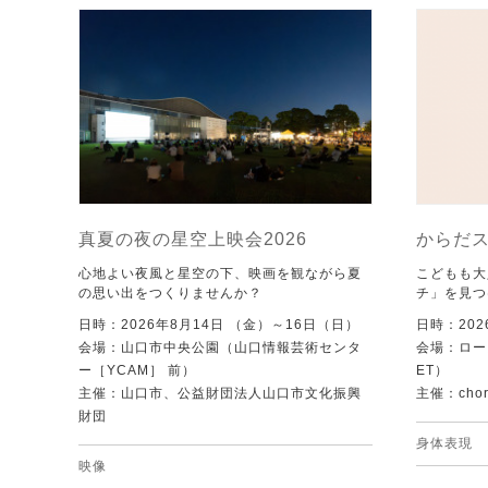
真夏の夜の星空上映会2026
からだ
心地よい夜風と星空の下、映画を観ながら夏
こどもも大
の思い出をつくりませんか？
チ」を見つ
日時：2026年8月14日 （金）～16日（日）
日時：202
会場：山口市中央公園（山口情報芸術センタ
会場：ローズ
ー［YCAM］ 前）
ET）
主催：山口市、公益財団法人山口市文化振興
主催：chore
財団
身体表現
映像