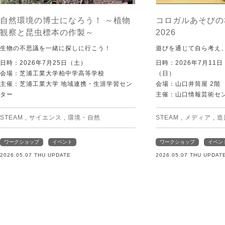
自然環境の博士になろう！ ～植物
コロガルあそびの
観察と昆虫標本の作製～
2026
生物の不思議を一緒に探しに行こう！
遊びを通じて自ら考え
日時：2026年7月25日（土）
日時：2026年7月11
会場：芝浦工業大学柏中学高等学校
（日）
主催：芝浦工業大学 地域連携・生涯学習セン
会場：山口井筒屋 2階
ター
主催：山口情報芸術センタ
STEAM
,
サイエンス
,
環境・自然
STEAM
,
メディア
,
造
ワークショップ
イベント
ワークショップ
イベン
2026.05.07 THU UPDATE
2026.05.07 THU UPDAT