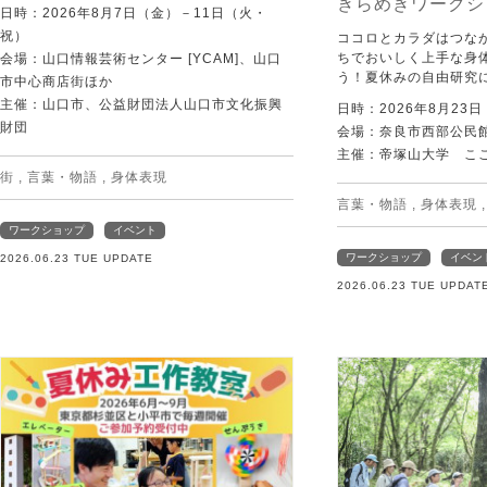
きらめきワークシ
日時：2026年8月7日（金）－11日（火・
祝）
ココロとカラダはつな
ちでおいしく上手な身
会場：山口情報芸術センター [YCAM]、山口
う！夏休みの自由研究
市中心商店街ほか
主催：山口市、公益財団法人山口市文化振興
日時：2026年8月23
財団
会場：奈良市西部公民館 
主催：帝塚山大学 こ
街
,
言葉・物語
,
身体表現
言葉・物語
,
身体表現
ワークショップ
イベント
ワークショップ
イベン
2026.06.23 TUE UPDATE
2026.06.23 TUE UPDAT