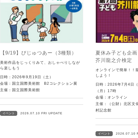
【9/19】びじゅつあー（3種類）
夏休み子ども企画
芥川龍之介検定
美術作品をじっくりみて、おしゃべりしなが
ら楽しもう
オンラインで簡単！！
しよう！
日時：2026年9月19日（土）
会場：国立国際美術館 B2コレクション展
日時：2026年7月4日
主催：国立国際美術館
（月）17時
会場：オンライン
主催：（公財）北区文
村記念館
イベント
2026.07.10 FRI UPDATE
イベント
2026.07.10 