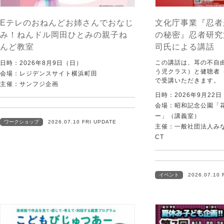
Eテレのおねんどお姉さんでおなじ
文化庁事業『忍者
み！ねんドル岡田ひとみの親子ね
の秘密』忍者研究
んど教室
司氏による講話
この講話は、耳の不自
日時：2026年8月9日（日）
う児クラス）と健聴者
会場：レジデンスサイト横浜町田
で受講いただきます。
主催：サンフジ企画
日時：2026年9月22
会場：昭和記念公園「
ー」（講義室）
ワークショップ
2026.07.10 FRI UPDATE
主催：一般社団法人みなむ
CT
イベント
2026.07.10 