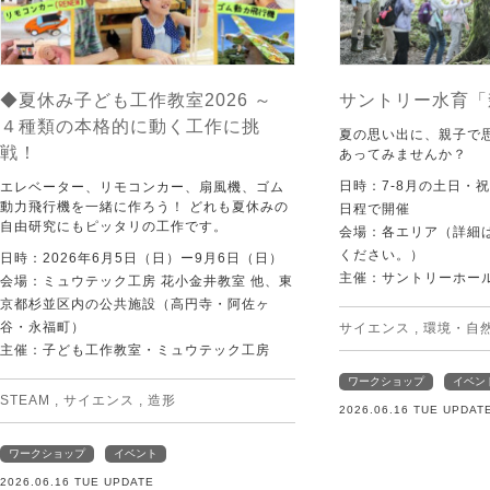
◆夏休み子ども工作教室2026 ～
サントリー水育「
４種類の本格的に動く工作に挑
夏の思い出に、親子で
戦！
あってみませんか？
日時：7-8月の土日・
エレベーター、リモコンカー、扇風機、ゴム
動力飛行機を一緒に作ろう！ どれも夏休みの
日程で開催
自由研究にもピッタリの工作です。
会場：各エリア（詳細は
ください。）
日時：2026年6月5日（日）ー9月6日（日）
主催：サントリーホー
会場：ミュウテック工房 花小金井教室 他、東
京都杉並区内の公共施設（高円寺・阿佐ヶ
谷・永福町）
サイエンス
,
環境・自
主催：子ども工作教室・ミュウテック工房
ワークショップ
イベン
STEAM
,
サイエンス
,
造形
2026.06.16 TUE UPDAT
ワークショップ
イベント
2026.06.16 TUE UPDATE