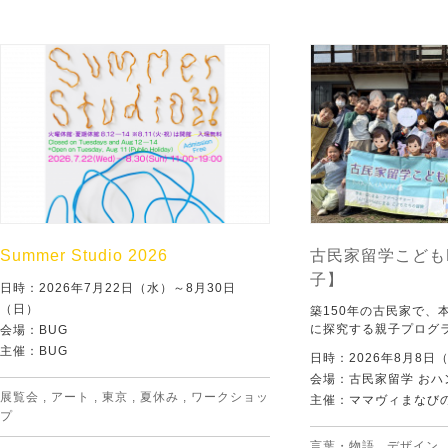
Summer Studio 2026
古民家留学こども
子】
日時：2026年7月22日（水）～8月30日
（日）
築150年の古民家で、
に探究する親子プログ
会場：BUG
主催：BUG
日時：2026年8月8日
会場：古民家留学 おハ
展覧会
,
アート
,
東京
,
夏休み
,
ワークショッ
主催：ママヴィまなび
プ
言葉・物語
,
デザイン