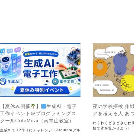
【夏休み開催
】
生成AI・電子
夜の学校探検 作戦
工作イベント＠プログラミングス
アを考える人 あ
クールCotoMirai（南青山教室）
わくわくどきどきな仕
校で皆を驚かせよう!
生成AIでHP作りにチャレンジ！Arduino(アル