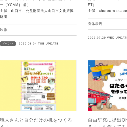
ー［YCAM］ 前）
ET）
主催：山口市、公益財団法人山口市文化振興
主催：choreo ∞ scap
財団
身体表現
映像
2026.07.29 WED UPDAT
イベント
2026.08.04 TUE UPDATE
職人さんと自分だけの机をつくろ
自由研究に提出O
う！
るま』を作ってみ