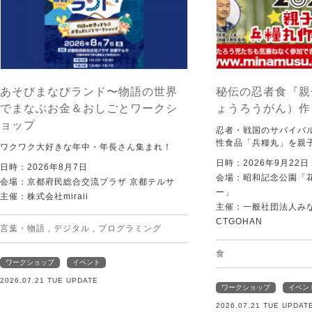
あそびまなびランド〜物語の世界
秘伝の忍者食『親
でまなぶお金＆おしごとワークシ
ょうろうがん）作
ョップ
忍者・戦国のサバイバ
性食品「兵糧丸」を親
ワクワク大好きな年中・年長さん集まれ！
日時：2026年9月22
日時：2026年8月7日
会場：昭和記念公園「
会場：京都府民総合交流プラザ 京都テルサ
ー」
主催：株式会社miraii
主催：一般社団法人みなむ
CTGOHAN
言葉・物語
,
デジタル
,
プログラミング
食
ワークショップ
イベント
2026.07.21 TUE UPDATE
ワークショップ
イベン
2026.07.21 TUE UPDAT