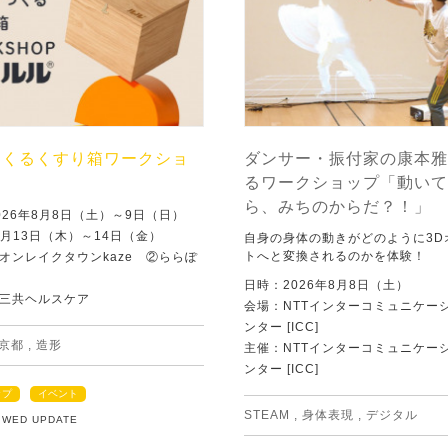
つくるくすり箱ワークショ
ダンサー・振付家の康本雅
るワークショップ「動いて
ら、みちのからだ？！」
026年8月8日（土）～9日（日）
8月13日（木）～14日（金）
自身の身体の動きがどのように3D
トへと変換されるのかを体験！
オンレイクタウンkaze ②ららぽ
日時：2026年8月8日（土）
三共ヘルスケア
会場：NTTインターコミュニケー
ンター [ICC]
京都
,
造形
主催：NTTインターコミュニケー
ンター [ICC]
ップ
イベント
STEAM
,
身体表現
,
デジタル
5 WED UPDATE