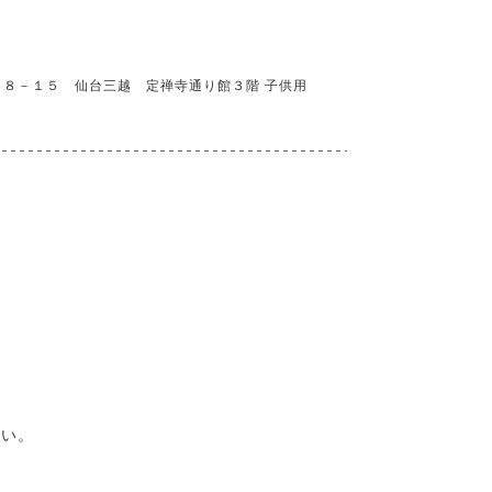
８－１５ 仙台三越 定禅寺通り館３階 子供用
さい。