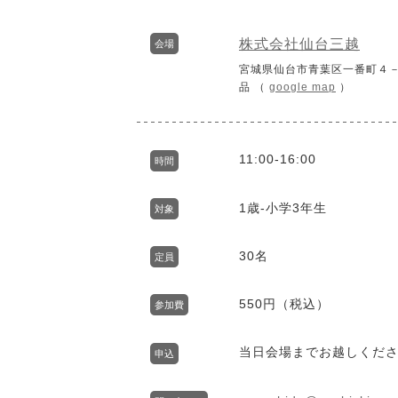
株式会社仙台三越
会場
宮城県仙台市青葉区一番町４－
品 （
google map
）
11:00-16:00
時間
1歳-小学3年生
対象
30名
定員
550円（税込）
参加費
当日会場までお越しくだ
申込