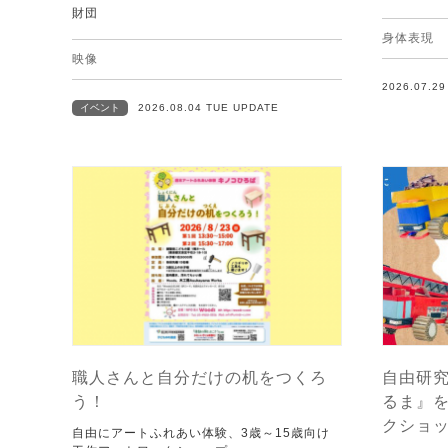
財団
身体表現
映像
2026.07.2
イベント
2026.08.04 TUE UPDATE
職人さんと自分だけの机をつくろ
自由研究
う！
るま』
クショ
自由にアートふれあい体験、3歳～15歳向け