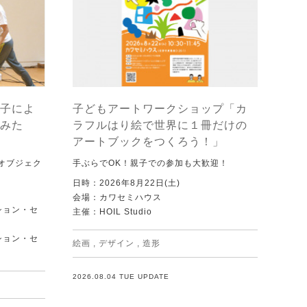
子によ
子どもアートワークショップ「カ
みた
ラフルはり絵で世界に１冊だけの
アートブックをつくろう！」
オブジェク
手ぶらでOK！親子での参加も大歓迎！
日時：2026年8月22日(土)
会場：カワセミハウス
ション・セ
主催：HOIL Studio
ション・セ
絵画
,
デザイン
,
造形
2026.08.04 TUE UPDATE