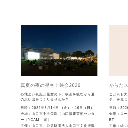
真夏の夜の星空上映会2026
からだ
心地よい夜風と星空の下、映画を観ながら夏
こどもも大
の思い出をつくりませんか？
チ」を見つ
日時：2026年8月14日 （金）～16日（日）
日時：202
会場：山口市中央公園（山口情報芸術センタ
会場：ローズ
ー［YCAM］ 前）
ET）
主催：山口市、公益財団法人山口市文化振興
主催：chore