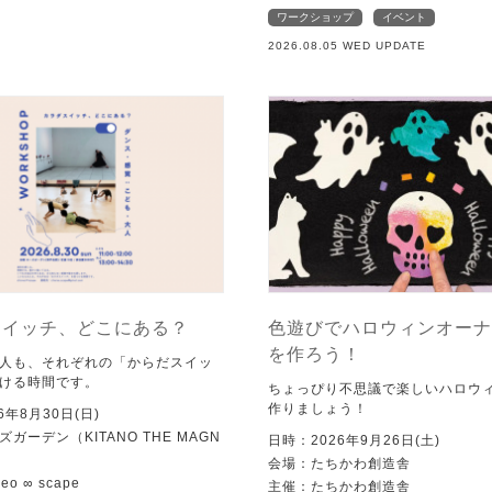
ワークショップ
イベント
2026.08.05 WED UPDATE
スイッチ、どこにある？
色遊びでハロウィンオーナ
を作ろう！
人も、それぞれの「からだスイッ
ける時間です。
ちょっぴり不思議で楽しいハロウ
作りましょう！
6年8月30日(日)
ガーデン（KITANO THE MAGN
日時：2026年9月26日(土)
会場：たちかわ創造舎
o ∞ scape
主催：たちかわ創造舎