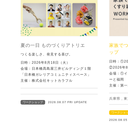
夏の一日 ものづくりアトリエ
家族で
ップ
つくる楽しさ、発見する喜び。
日時：①2
日時：2026年8月18日（火）
②2026年
会場：日本橋髙島屋三井ビルディング１階
会場：①イ
「日本橋ガレリアコミュニティスペース」
ーと福岡
主催：株式会社キットカラフル
主催：第一
兵庫県
,
東
ワークショップ
2026.08.07 FRI UPDATE
ワークショ
2026.08.0