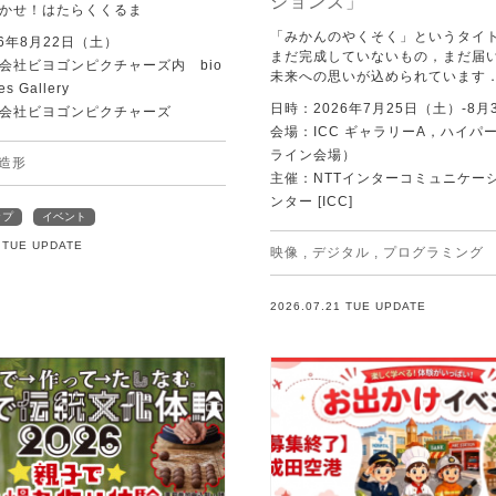
ションズ」
かせ！はたらくくるま
「みかんのやくそく」というタイ
6年8月22日（土）
まだ完成していないもの，まだ届
会社ビヨゴンピクチャーズ内 bio
未来への思いが込められています
es Gallery
日時：2026年7月25日（土）-8月
会社ビヨゴンピクチャーズ
会場：ICC ギャラリーA，ハイパー
ライン会場）
造形
主催：NTTインターコミュニケー
ンター [ICC]
ップ
イベント
1 TUE UPDATE
映像
,
デジタル
,
プログラミング
2026.07.21 TUE UPDATE