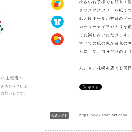
小さいお子様でも簡単！
クリスマスツリーを紙で
紙と段ボールが材質のペ
カッターナイフやのりを
てお楽しみいただけます
すべての紙の色が白色の
りにして、自分だけのオ
丸井今井札幌本店でも同
れの主催者へ
介のみ行っていま
へお願いします。
https://www.asobiski.com/
公式サイト