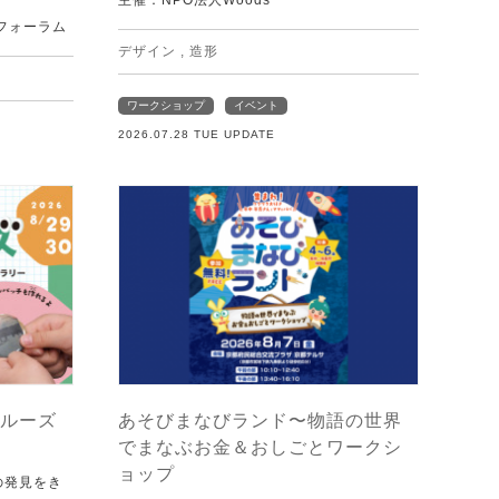
主催：NPO法人Woods
フォーラム
デザイン
,
造形
ワークショップ
イベント
2026.07.28 TUE UPDATE
ルーズ
あそびまなびランド〜物語の世界
でまなぶお金＆おしごとワークシ
ョップ
の発見をき