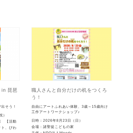
in 琵琶
職人さんと自分だけの机をつくろ
う！
び出そう！
自由にアートふれあい体験、3歳～15歳向け
工作アートワークショップ♪
・祝）
日時：2026年8月23日（日）
森 【活動
会場：諸聖徒こどもの家
クト、びわ