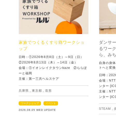
家族でつくるくすり箱ワークショ
ダンサ
ップ
るワー
ら、み
日時：①2026年8月8日（土）～9日（日）
②2026年8月13日（木）～14日（金）
自身の身体
トへと変換
会場：①イオンレイクタウンkaze ②ららぽ
ーと福岡
日時：202
主催：第一三共ヘルスケア
会場：NT
ンター [IC
兵庫県
,
東京都
,
造形
主催：NT
ンター [IC
ワークショップ
イベント
STEAM
,
2026.08.05 WED UPDATE