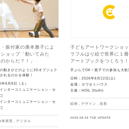
ー・振付家の康本雅子によ
子どもアートワークショッ
クショップ「動いてみた
ラフルはり絵で世界に１冊
ちのからだ？！」
アートブックをつくろう！
の動きがどのように3Dオブジェク
手ぶらでOK！親子での参加も大歓
されるのかを体験！
日時：2026年8月22日(土)
6年8月8日（土）
会場：カワセミハウス
Tインターコミュニケーション・セ
主催：HOIL Studio
C]
Tインターコミュニケーション・セ
絵画
,
デザイン
,
造形
C]
2026.08.04 TUE UPDATE
身体表現
,
デジタル