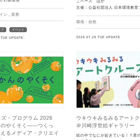
かわ創造舎
こベース ほか
主催：公益社団法人 日本環境教育
イン
,
造形
環境・自然
ップ
イベント
2026.07.28 TUE UPDATE
8 TUE UPDATE
ッズ・プログラム 2026
ウキウキみるみるアートク
んのやくそく——つくっ
＠川崎浮世絵ギャラリー
らえるメディア・クリエイ
絵の中でなにが起きている！？君