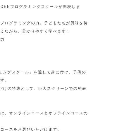
EDEEプログラミングスクールが開校しま
るプログラミングの力。子どもたちが興味を持
交えながら、分かりやすく学べます！
る力
力
力
ミングスクール」を通して身に付け、子供の
です。
Eだけの特典として、巨大スクリーンでの発表
では、オンラインコースとオフラインコースの
なコースをお選びいただけます。