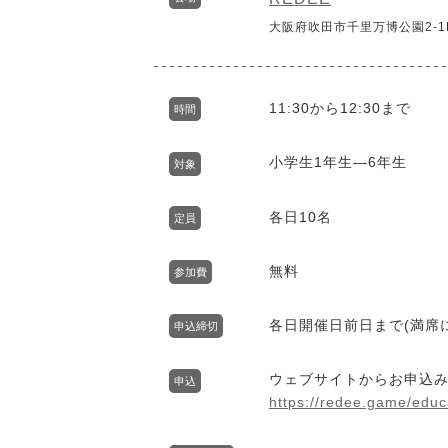
大阪府吹田市千里万博公園2-1E
11:30から12:30まで
時間
小学生1年生―6年生
対象
各日10名
定員
無料
参加費
各日開催日前日まで(満席
申込締切
ウェブサイトからお申込
申込
https://redee.game/edu