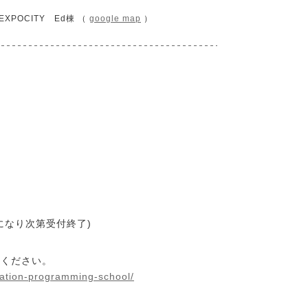
XPOCITY Ed棟 （
google map
）
になり次第受付終了)
みください。
cation-programming-school/