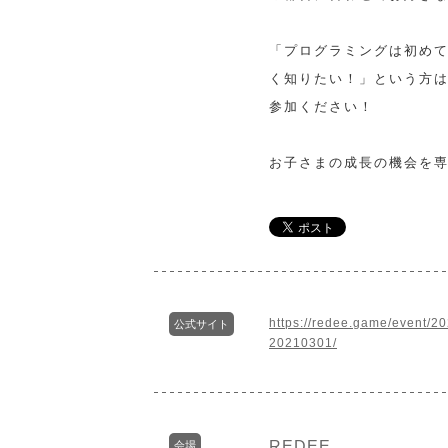
「プログラミングは初め
く知りたい！」という方
参加ください！
お子さまの成長の機会を
https://redee.game/event/2
公式サイト
20210301/
REDEE
会場