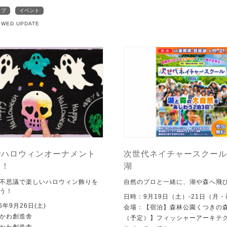
ップ
イベント
5 WED UPDATE
でハロウィンオーナメント
次世代ネイチャースクール 
う！
湖
不思議で楽しいハロウィン飾りを
自然のプロと一緒に、湖や森へ飛
う！
日時：9月19日（土）-21日（月
6年9月26日(土)
会場：【宿泊】森林公園くつきの
かわ創造舎
（予定）】フィッシャーアーキテ