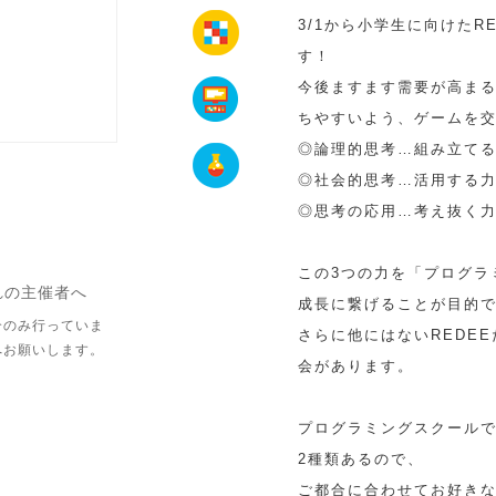
3/1から小学生に向けたR
す！
今後ますます需要が高ま
ちやすいよう、ゲームを
◎論理的思考…組み立て
◎社会的思考…活用する
◎思考の応用…考え抜く
この3つの力を「プログラ
れの主催者へ
成長に繋げることが目的
介のみ行っていま
さらに他にはないREDE
へお願いします。
会があります。
プログラミングスクール
2種類あるので、
ご都合に合わせてお好き