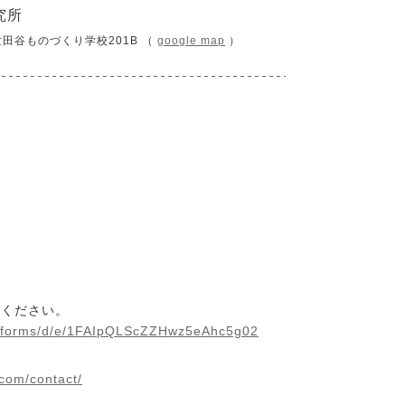
究所
D世田谷ものづくり学校201B （
google map
）
みください。
com/forms/d/e/1FAIpQLScZZHwz5eAhc5g02Qnk1VOYgMELZvJy
com/contact/