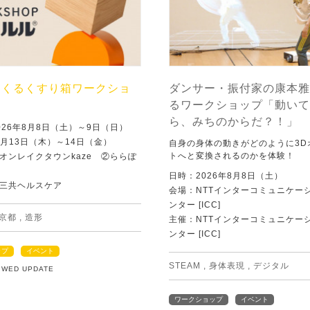
つくるくすり箱ワークショ
ダンサー・振付家の康本雅
るワークショップ「動いて
ら、みちのからだ？！」
026年8月8日（土）～9日（日）
8月13日（木）～14日（金）
自身の身体の動きがどのように3D
トへと変換されるのかを体験！
オンレイクタウンkaze ②ららぽ
日時：2026年8月8日（土）
三共ヘルスケア
会場：NTTインターコミュニケー
ンター [ICC]
京都
,
造形
主催：NTTインターコミュニケー
ンター [ICC]
ップ
イベント
STEAM
,
身体表現
,
デジタル
5 WED UPDATE
ワークショップ
イベント