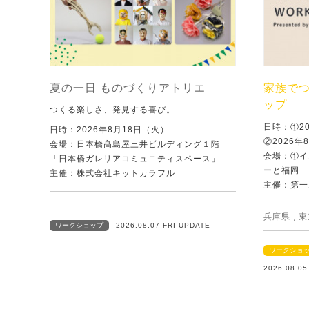
夏の一日 ものづくりアトリエ
家族で
ップ
つくる楽しさ、発見する喜び。
日時：①2
日時：2026年8月18日（火）
②2026年
会場：日本橋髙島屋三井ビルディング１階
会場：①イ
「日本橋ガレリアコミュニティスペース」
ーと福岡
主催：株式会社キットカラフル
主催：第一
兵庫県
,
東
ワークショップ
2026.08.07 FRI UPDATE
ワークショ
2026.08.0