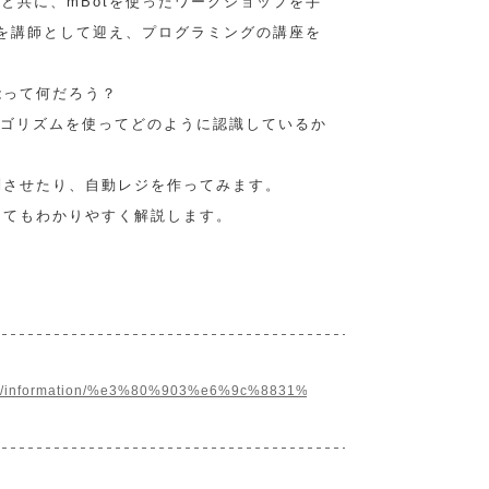
と共に、mBotを使ったワークショップを手
 ITを講師として迎え、プログラミングの講座を
能って何だろう？
アルゴリズムを使ってどのように認識しているか
別させたり、自動レジを作ってみます。
くてもわかりやすく解説します。
er.com/information/%e3%80%903%e6%9c%8831%e6%97%a5%e