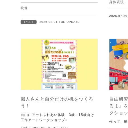
身体表現
映像
2026.07.2
イベント
2026.08.04 TUE UPDATE
職人さんと自分だけの机をつくろ
自由研究
う！
るま』
クショ
自由にアートふれあい体験、3歳～15歳向け
工作アートワークショップ♪
作って、動