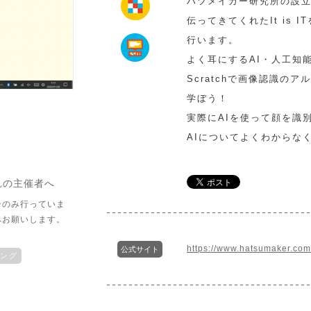
ハツメイカー研究所の設立
伝ってきてくれたIt is
行います。
よく耳にするAI・人工知
Scratchで画像認識の
学ぼう！
実際にAIを使って顔を識
AIについてよくわからな
れの主催者へ
介のみ行っていま
へお願いします。
https://www.hatsumak
公式サイト
ング