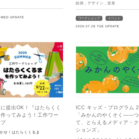
絵画
,
デザイン
,
造形
9 WED UPDATE
ワークショップ
イベント
2026.07.28 TUE UPDATE
に提出OK！『はたらくく
ICC キッズ・プログラム 2
を作ってみよう！工作ワー
「みかんのやくそく——つ
ップ
て、とらえるメディア・ク
ションズ」
かせ！はたらくくるま