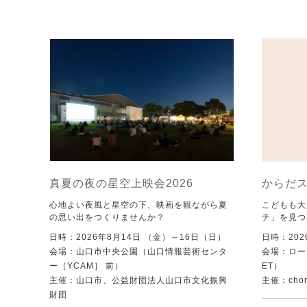
真夏の夜の星空上映会2026
からだ
心地よい夜風と星空の下、映画を観ながら夏
こどもも大
の思い出をつくりませんか？
チ」を見つ
日時：2026年8月14日 （金）～16日（日）
日時：202
会場：山口市中央公園（山口情報芸術センタ
会場：ローズ
ー［YCAM］ 前）
ET）
主催：山口市、公益財団法人山口市文化振興
主催：chore
財団