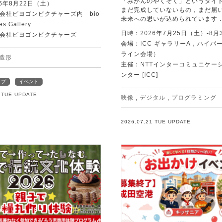
「みかんのやくそく」というタイ
6年8月22日（土）
まだ完成していないもの，まだ届
会社ビヨゴンピクチャーズ内 bio
未来への思いが込められています
es Gallery
日時：2026年7月25日（土）-8月
会社ビヨゴンピクチャーズ
会場：ICC ギャラリーA，ハイパー
ライン会場）
造形
主催：NTTインターコミュニケー
ンター [ICC]
ップ
イベント
1 TUE UPDATE
映像
,
デジタル
,
プログラミング
2026.07.21 TUE UPDATE