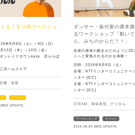
つくるくすり箱ワークショ
ダンサー・振付家の康本雅
るワークショップ「動いて
ら、みちのからだ？！」
026年8月8日（土）～9日（日）
8月13日（木）～14日（金）
自身の身体の動きがどのように3D
トへと変換されるのかを体験！
オンレイクタウンkaze ②ららぽ
日時：2026年8月8日（土）
三共ヘルスケア
会場：NTTインターコミュニケー
ンター [ICC]
京都
,
造形
主催：NTTインターコミュニケー
ンター [ICC]
ップ
イベント
STEAM
,
身体表現
,
デジタル
5 WED UPDATE
ワークショップ
イベント
2026.08.05 WED UPDATE