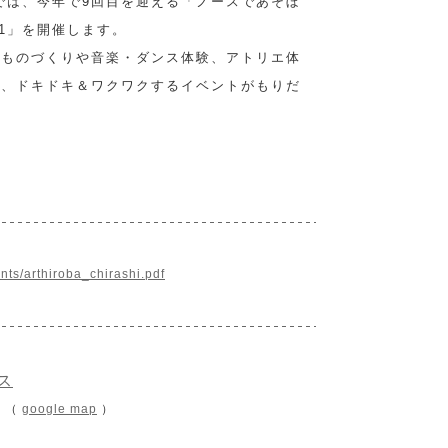
では、今年で9回目を迎える「ノースであそぼ
21」を開催します。
、ものづくりや音楽・ダンス体験、アトリエ体
ど、ドキドキ＆ワクワクするイベントがもりだ
nts/arthiroba_chirashi.pdf
ス
1 （
google map
）