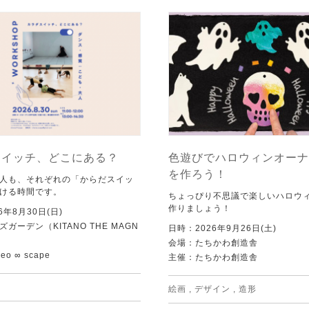
スイッチ、どこにある？
色遊びでハロウィンオーナ
を作ろう！
人も、それぞれの「からだスイッ
ける時間です。
ちょっぴり不思議で楽しいハロウ
作りましょう！
6年8月30日(日)
ガーデン（KITANO THE MAGN
日時：2026年9月26日(土)
会場：たちかわ創造舎
o ∞ scape
主催：たちかわ創造舎
絵画
,
デザイン
,
造形