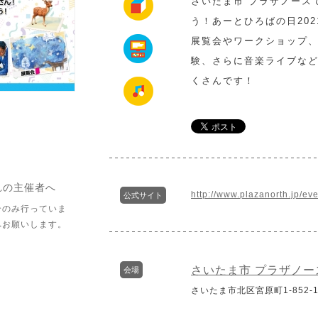
さいたま市 プラザノース
う！あーとひろばの日20
展覧会やワークショップ
験、さらに音楽ライブな
くさんです！
れの主催者へ
http://www.plazanorth.jp/eve
公式サイト
介のみ行っていま
へお願いします。
さいたま市 プラザノー
会場
さいたま市北区宮原町1-852-