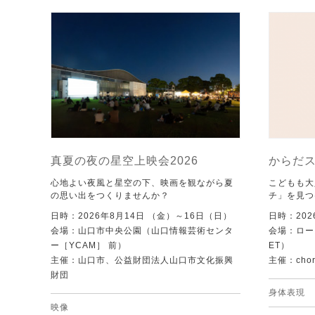
真夏の夜の星空上映会2026
からだ
心地よい夜風と星空の下、映画を観ながら夏
こどもも大
の思い出をつくりませんか？
チ」を見つ
日時：2026年8月14日 （金）～16日（日）
日時：202
会場：山口市中央公園（山口情報芸術センタ
会場：ローズ
ー［YCAM］ 前）
ET）
主催：山口市、公益財団法人山口市文化振興
主催：chore
財団
身体表現
映像