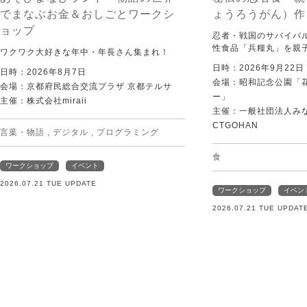
でまなぶお金＆おしごとワークシ
ょうろうがん）作
ョップ
忍者・戦国のサバイバ
性食品「兵糧丸」を親
ワクワク大好きな年中・年長さん集まれ！
日時：2026年9月22
日時：2026年8月7日
会場：昭和記念公園「
会場：京都府民総合交流プラザ 京都テルサ
ー」
主催：株式会社miraii
主催：一般社団法人みなむ
CTGOHAN
言葉・物語
,
デジタル
,
プログラミング
食
ワークショップ
イベント
2026.07.21 TUE UPDATE
ワークショップ
イベン
2026.07.21 TUE UPDAT