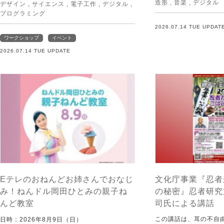
造形
,
音楽
,
デジタル
デザイン
,
サイエンス
,
電子工作
,
デジタル
,
プログラミング
2026.07.14 TUE UPDAT
ワークショップ
イベント
2026.07.14 TUE UPDATE
Eテレのおねんどお姉さんでおなじ
文化庁事業『忍者
み！ねんドル岡田ひとみの親子ね
の秘密』忍者研究
んど教室
司氏による講話
この講話は、耳の不自
日時：2026年8月9日（日）