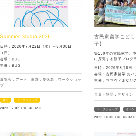
Summer Studio 2026
古民家留学こども
子】
日時：2026年7月22日（水）～8月30日
（日）
築150年の古民家で、
に探究する親子プログ
会場：BUG
主催：BUG
日時：2026年8月8日
会場：古民家留学 おハ
展覧会
,
アート
,
東京
,
夏休み
,
ワークショッ
主催：ママヴィまなび
プ
言葉・物語
,
デザイン
展示
ワークショップ
2026.07.02 THU UPDATE
ワークショップ
イベン
2026.06.30 TUE UPDAT