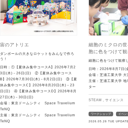
宙のアトリエ
細胞のミクロの世
胞に色をつけて観
ダンボールの大きなロケットをみんなで作ろ
う！
細胞に色をつけて観察
日時：①【夏休み集中コースA】2026年7月2
日時：2026年8月7日(
3日(木)－26日(日) ②【夏休み集中コース
会場：芝浦工業大学 大
B】2026年7月30日(木)－8月2日(日) ③【夏
主催：芝浦工業大学 
休み集中コースC】2026年8月20日(木)－23
ター
日(日) ④【夏休み集中コースD】2026年8月
27日(木)－30日(日)
STEAM
,
サイエンス
会場：東京ドームシティ Space Travelium
TeNQ
ワークショップ
イベン
主催：東京ドームシティ Space Travelium
TeNQ
2026.05.26 TUE UPDAT