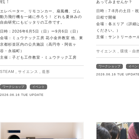
戦！
あってみませんか？
日時：7-8月の土日・
エレベーター、リモコンカー、扇風機、ゴム
動力飛行機を一緒に作ろう！ どれも夏休みの
日程で開催
自由研究にもピッタリの工作です。
会場：各エリア（詳細は
ください。）
日時：2026年6月5日（日）ー9月6日（日）
主催：サントリーホー
会場：ミュウテック工房 花小金井教室 他、東
京都杉並区内の公共施設（高円寺・阿佐ヶ
谷・永福町）
サイエンス
,
環境・自
主催：子ども工作教室・ミュウテック工房
ワークショップ
イベン
STEAM
,
サイエンス
,
造形
2026.06.16 TUE UPDAT
ワークショップ
イベント
2026.06.16 TUE UPDATE