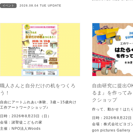
イベント
2026.08.04 TUE UPDATE
職人さんと自分だけの机をつくろ
自由研究に提出O
う！
るま』を作ってみ
クショップ
自由にアートふれあい体験、3歳～15歳向け
工作アートワークショップ♪
作って、動かせ！はた
日時：2026年8月23日（日）
日時：2026年8月22
会場：諸聖徒こどもの家
会場：株式会社ビヨゴン
主催：NPO法人Woods
gon pictures Gallery