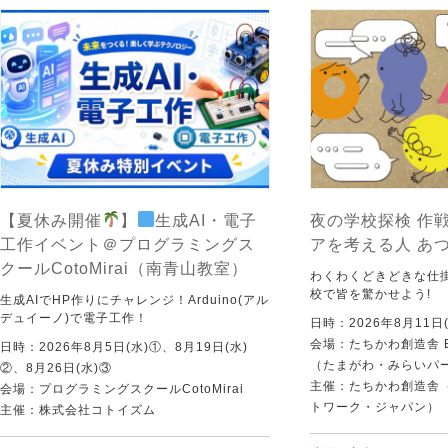
【夏休み開催
】
生成AI・電子
夜の学校探検 作戦
工作イベント＠プログラミングス
アを考える人 あ
クールCotoMirai（南青山教室）
わくわくどきどきな仕
校で皆を驚かせよう!
生成AIでHP作りにチャレンジ！Arduino(アル
デュイーノ)で電子工作！
日時：2026年8月11日(
会場：たちかわ創造舎 
日時：2026年8月5日(水)①、8月19日(水)
（たまがわ・みらいパ
②、8月26日(水)③
主催：たちかわ創造舎（
会場：プログラミングスクールCotoMirai
トワーク・ジャパン）
主催：株式会社コトイズム