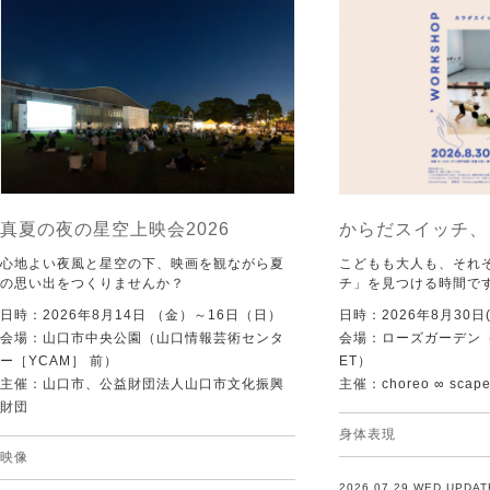
真夏の夜の星空上映会2026
からだスイッチ、
心地よい夜風と星空の下、映画を観ながら夏
こどもも大人も、それ
の思い出をつくりませんか？
チ」を見つける時間で
日時：2026年8月14日 （金）～16日（日）
日時：2026年8月30日(
会場：山口市中央公園（山口情報芸術センタ
会場：ローズガーデン（KI
ー［YCAM］ 前）
ET）
主催：山口市、公益財団法人山口市文化振興
主催：choreo ∞ scap
財団
身体表現
映像
2026.07.29 WED UPDAT