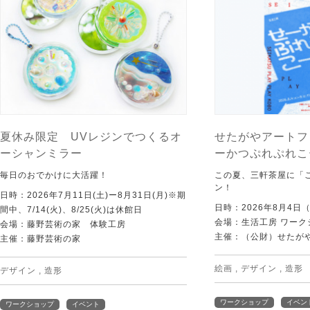
夏休み限定 UVレジンでつくるオ
せたがやアートフ
ーシャンミラー
ーかつぷれぷれこ
毎日のおでかけに大活躍！
この夏、三軒茶屋に「
ン！
日時：2026年7月11日(土)ー8月31日(月)※期
日時：2026年8月4日
間中、7/14(火)、8/25(火)は休館日
会場：生活工房 ワーク
会場：藤野芸術の家 体験工房
主催：（公財）せたが
主催：藤野芸術の家
絵画
,
デザイン
,
造形
デザイン
,
造形
ワークショップ
イベン
ワークショップ
イベント