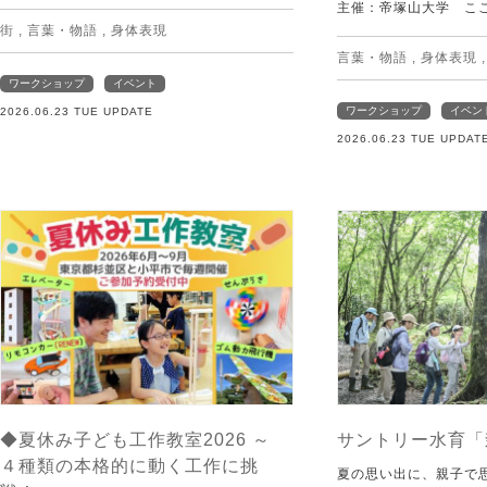
主催：帝塚山大学 こ
街
,
言葉・物語
,
身体表現
言葉・物語
,
身体表現
ワークショップ
イベント
ワークショップ
イベン
2026.06.23 TUE UPDATE
2026.06.23 TUE UPDAT
◆夏休み子ども工作教室2026 ～
サントリー水育「
４種類の本格的に動く工作に挑
夏の思い出に、親子で