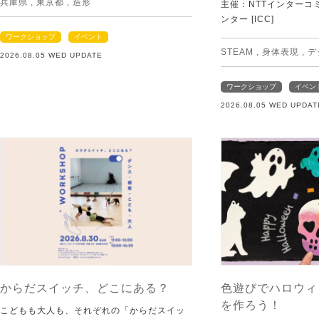
兵庫県
,
東京都
,
造形
主催：NTTインターコ
ンター [ICC]
ワークショップ
イベント
STEAM
,
身体表現
,
デ
2026.08.05 WED UPDATE
ワークショップ
イベン
2026.08.05 WED UPDAT
からだスイッチ、どこにある？
色遊びでハロウィ
を作ろう！
こどもも大人も、それぞれの「からだスイッ