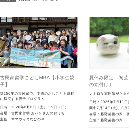
古民家留学こどもMBA【小学生親
夏休み限定 陶芸
子】
の絵付け｣
築150年の古民家で、本物のおしごとを題材
レトロな雰囲気がたま
に探究する親子プログラム
日時：2026年7月11日
日時：2026年8月8日（土）ー9日（日）
間中7月14日(火)、8月
会場：古民家留学 おハンさんのおうち
会場：藤野芸術の家 
主催：ママヴィまなびのキ
主催：藤野芸術の家