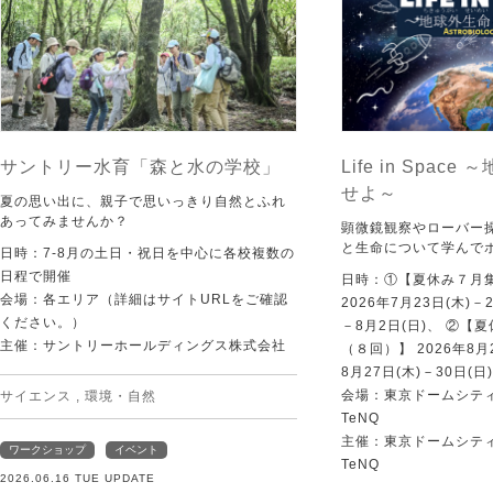
サントリー水育「森と水の学校」
Life in Spac
せよ～
夏の思い出に、親子で思いっきり自然とふれ
あってみませんか？
顕微鏡観察やローバー
と生命について学んで
日時：7-8月の土日・祝日を中心に各校複数の
日程で開催
日時：①【夏休み７月
会場：各エリア（詳細はサイトURLをご確認
2026年7月23日(木)－
ください。）
－8月2日(日)、 ②【
主催：サントリーホールディングス株式会社
（８回）】 2026年8月2
8月27日(木)－30日(日)
会場：東京ドームシティ Sp
サイエンス
,
環境・自然
TeNQ
主催：東京ドームシティ Sp
ワークショップ
イベント
TeNQ
2026.06.16 TUE UPDATE