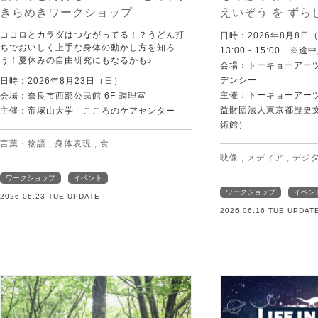
きらめきワークショップ
えいぞう を ずら
ココロとカラダはつながってる！？うどん打
日時：2026年8月8日
ちでおいしく上手な身体の動かし方を知ろ
13:00 - 15:00 ※
う！夏休みの自由研究にもなるかも♪
会場：トーキョーアー
デンシー
日時：2026年8月23日（日）
主催：トーキョーアー
会場：奈良市西部公民館 6F 調理室
益財団法人東京都歴史
主催：帝塚山大学 こころのケアセンター
術館）
言葉・物語
,
身体表現
,
食
映像
,
メディア
,
デジ
ワークショップ
イベント
ワークショップ
イベン
2026.06.23 TUE UPDATE
2026.06.16 TUE UPDAT