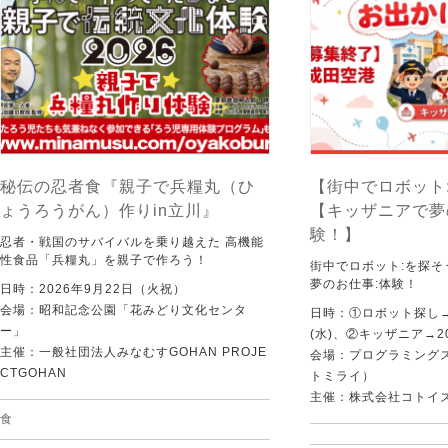
秘伝の忍者食『親子で兵糧丸（ひ
【街中でロボット
ょうろうがん）作りin立川』
【キッザニアで夢
験！】
忍者・戦国のサバイバルを乗り越えた 高機能
性食品「兵糧丸」を親子で作ろう！
街中でロボット:を探
夢のお仕事:体験！
日時：2026年9月22日（火祝）
会場：昭和記念公園「花みどり文化センタ
日時：①ロボット探し→2
ー」
(水)、②キッザニア→20
主催：一般社団法人みなむすGOHAN PROJE
会場：プログラミングスク
CTGOHAN
トミライ）
主催：株式会社コトイ
食