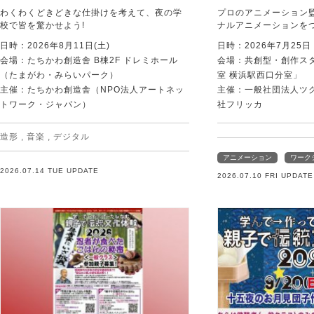
わくわくどきどきな仕掛けを考えて、夜の学
プロのアニメーション
校で皆を驚かせよう!
ナルアニメーションを
日時：2026年8月11日(土)
日時：2026年7月25
会場：たちかわ創造舎 B棟2F ドレミホール
会場：共創型・創作ス
（たまがわ・みらいパーク）
室 横浜駅西口分室」
主催：たちかわ創造舎（NPO法人アートネッ
主催：一般社団法人ツ
トワーク・ジャパン）
社フリッカ
造形
,
音楽
,
デジタル
アニメーション
ワーク
2026.07.14 TUE UPDATE
2026.07.10 FRI UPDATE