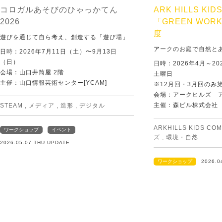
コロガルあそびのひゃっかてん
ARK HILLS KID
2026
「GREEN WORK
度
遊びを通じて自ら考え、創造する「遊び場」
アークのお庭で自然と
日時：2026年7月11日（土）〜9月13日
（日）
日時：2026年4月～20
会場：山口井筒屋 2階
土曜日
主催：山口情報芸術センター[YCAM]
※12月回・3月回のみ
会場：アークヒルズ 
主催：森ビル株式会社
STEAM
,
メディア
,
造形
,
デジタル
ARKHILLS KIDS CO
ワークショップ
イベント
ズ
,
環境・自然
2026.05.07 THU UPDATE
ワークショップ
2026.0