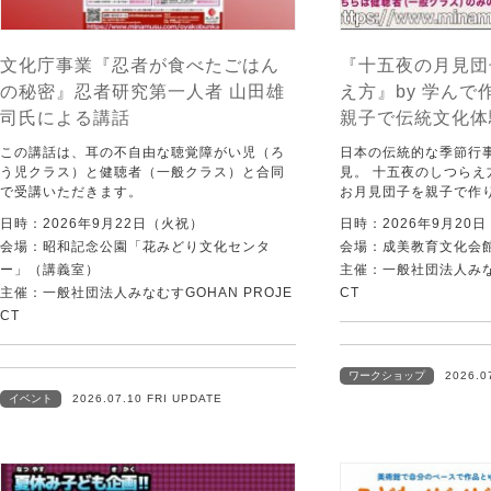
文化庁事業『忍者が食べたごはん
『十五夜の月見団
の秘密』忍者研究第一人者 山田雄
え方』by 学ん
司氏による講話
親子で伝統文化体験
この講話は、耳の不自由な聴覚障がい児（ろ
日本の伝統的な季節行
う児クラス）と健聴者（一般クラス）と合同
見。 十五夜のしつら
で受講いただきます。
お月見団子を親子で作
日時：2026年9月22日（火祝）
日時：2026年9月20
会場：昭和記念公園「花みどり文化センタ
会場：成美教育文化会
ー」（講義室）
主催：一般社団法人みなむ
主催：一般社団法人みなむすGOHAN PROJE
CT
CT
ワークショップ
2026.0
イベント
2026.07.10 FRI UPDATE