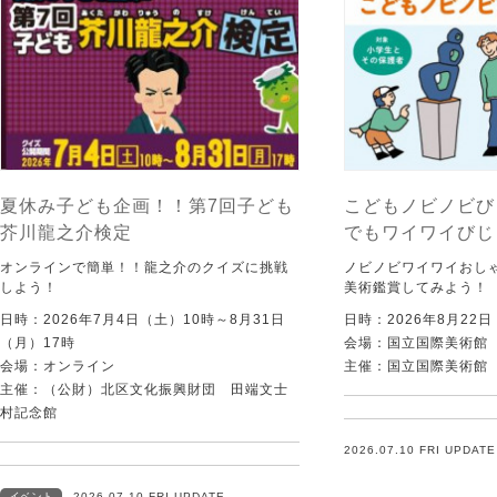
夏休み子ども企画！！第7回子ども
こどもノビノビび
芥川龍之介検定
でもワイワイびじ
オンラインで簡単！！龍之介のクイズに挑戦
ノビノビワイワイおし
しよう！
美術鑑賞してみよう！
日時：2026年7月4日（土）10時～8月31日
日時：2026年8月22
（月）17時
会場：国立国際美術館
会場：オンライン
主催：国立国際美術館
主催：（公財）北区文化振興財団 田端文士
村記念館
2026.07.10 FRI UPDATE
イベント
2026.07.10 FRI UPDATE