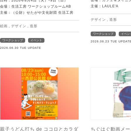
日時：2026年8月4日（火）ｰ9日（日）
主催：LAULE'A
会場：生活工房 ワークショップルームAB
主催：（公財）せたがや文化財団 生活工房
デザイン
,
造形
絵画
,
デザイン
,
造形
ワークショップ
イベン
ワークショップ
イベント
2026.06.23 TUE UPDAT
2026.06.30 TUE UPDATE
親子うどん打ち de ココロとカラダ
ちぐはぐ動画メー