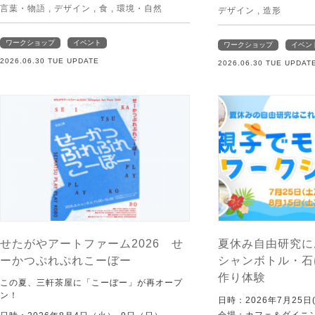
言葉・物語
,
デザイン
,
食
,
環境・自然
デザイン
,
造形
ワークショップ
イベント
ワークショップ
イベン
2026.06.30 TUE UPDATE
2026.06.30 TUE UPDAT
せたがやアートファーム2026 せ
夏休み自由研究に
ーかつぷれぷれこーぼー
シャンボトル・石
作り体験
この夏、三軒茶屋に「こーぼー」が再オープ
ン！
日時：2026年7月25日(
会場：カフェ＆ダイニング