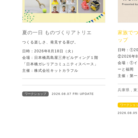
夏の一日 ものづくりアトリエ
家族で
ップ
つくる楽しさ、発見する喜び。
日時：①2
日時：2026年8月18日（火）
②2026年
会場：日本橋髙島屋三井ビルディング１階
会場：①イ
「日本橋ガレリアコミュニティスペース」
ーと福岡
主催：株式会社キットカラフル
主催：第一
兵庫県
,
東
ワークショップ
2026.08.07 FRI UPDATE
ワークショ
2026.08.0