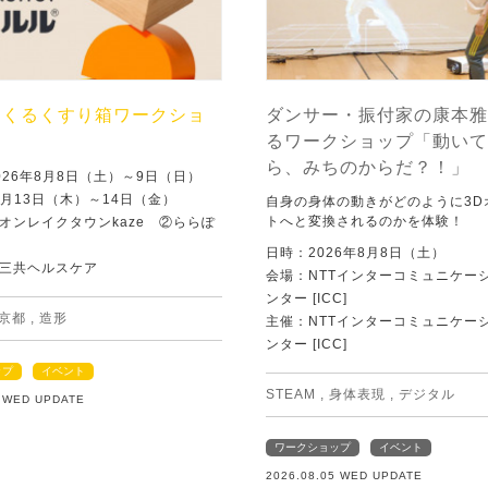
つくるくすり箱ワークショ
ダンサー・振付家の康本雅
るワークショップ「動いて
ら、みちのからだ？！」
026年8月8日（土）～9日（日）
8月13日（木）～14日（金）
自身の身体の動きがどのように3D
トへと変換されるのかを体験！
オンレイクタウンkaze ②ららぽ
日時：2026年8月8日（土）
三共ヘルスケア
会場：NTTインターコミュニケー
ンター [ICC]
京都
,
造形
主催：NTTインターコミュニケー
ンター [ICC]
ップ
イベント
STEAM
,
身体表現
,
デジタル
5 WED UPDATE
ワークショップ
イベント
2026.08.05 WED UPDATE