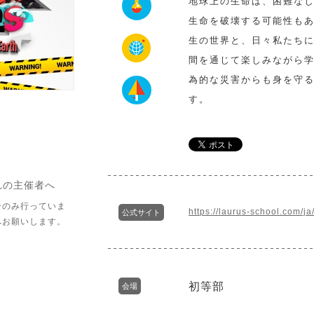
地球上の生命は、困難な
生命を破壊する可能性も
生の世界と、日々私たちに
間を通じて楽しみながら
為的な災害からも身を守
す。
れの主催者へ
介のみ行っていま
https://laurus-school.com/ja
公式サイト
へお願いします。
初等部
会場