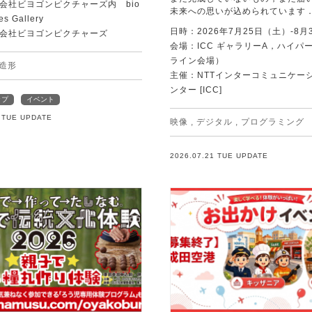
会社ビヨゴンピクチャーズ内 bio
未来への思いが込められています
es Gallery
日時：2026年7月25日（土）-8月
会社ビヨゴンピクチャーズ
会場：ICC ギャラリーA，ハイパー
ライン会場）
造形
主催：NTTインターコミュニケー
ンター [ICC]
ップ
イベント
1 TUE UPDATE
映像
,
デジタル
,
プログラミング
2026.07.21 TUE UPDATE