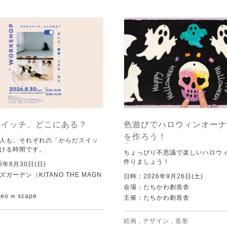
スイッチ、どこにある？
色遊びでハロウィンオーナ
を作ろう！
人も、それぞれの「からだスイッ
ける時間です。
ちょっぴり不思議で楽しいハロウ
作りましょう！
6年8月30日(日)
ガーデン（KITANO THE MAGN
日時：2026年9月26日(土)
会場：たちかわ創造舎
o ∞ scape
主催：たちかわ創造舎
絵画
,
デザイン
,
造形