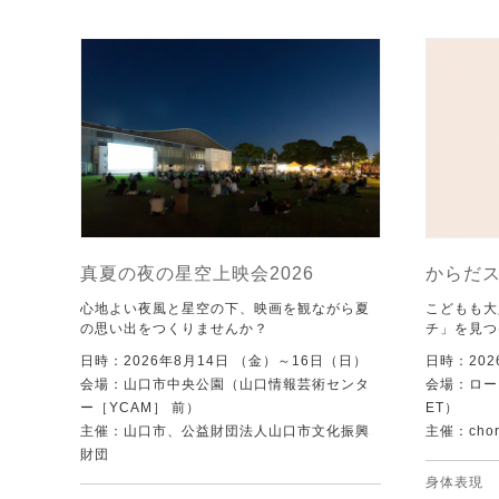
真夏の夜の星空上映会2026
からだ
心地よい夜風と星空の下、映画を観ながら夏
こどもも大
の思い出をつくりませんか？
チ」を見つ
日時：2026年8月14日 （金）～16日（日）
日時：202
会場：山口市中央公園（山口情報芸術センタ
会場：ローズ
ー［YCAM］ 前）
ET）
主催：山口市、公益財団法人山口市文化振興
主催：chore
財団
身体表現