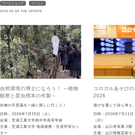
ワークショップ
イベント
2026.06.09 TUE UPDATE
自然環境の博士になろう！ ～植物
コロガルあそびの
観察と昆虫標本の作製～
2026
生物の不思議を一緒に探しに行こう！
遊びを通じて自ら考え
日時：2026年7月25日（土）
日時：2026年7月11
会場：芝浦工業大学柏中学高等学校
（日）
主催：芝浦工業大学 地域連携・生涯学習セン
会場：山口井筒屋 2階
ター
主催：山口情報芸術センタ