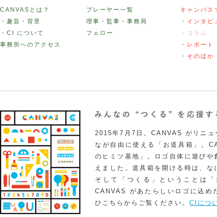
CANVASとは？
プレーヤー一覧
キャンバス
・趣旨・背景
理事・監事・事務局
・インタビ
・CI について
フェロー
・コラム
事務所へのアクセス
・レポート
・そのほか
2015年7月7日。CANVAS がリ
なが自由に使える「お道具箱」。CA
のヒミツ基地」。ロゴ自体に遊びや
えました。道具箱を開ける時は、な
そして「つくる」ということは「
CANVAS があたらしいロゴに込
ひこちらからご覧ください。
CIにつ