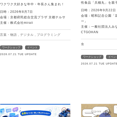
性食品「兵糧丸」を親
ワクワク大好きな年中・年長さん集まれ！
日時：2026年9月22
日時：2026年8月7日
会場：昭和記念公園「
会場：京都府民総合交流プラザ 京都テルサ
ー」
主催：株式会社miraii
主催：一般社団法人みなむ
CTGOHAN
言葉・物語
,
デジタル
,
プログラミング
食
ワークショップ
イベント
2026.07.21 TUE UPDATE
ワークショップ
イベン
2026.07.21 TUE UPDAT