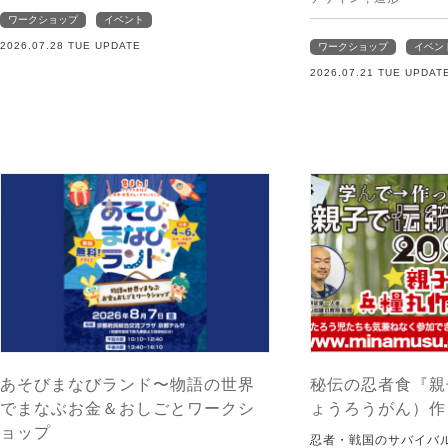
ワークショップ
イベント
2026.07.28 TUE UPDATE
ワークショップ
イベン
2026.07.21 TUE UPDAT
あそびまなびランド〜物語の世界
秘伝の忍者食『親
でまなぶお金＆おしごとワークシ
ょうろうがん）作
ョップ
忍者・戦国のサバイバ