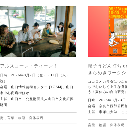
アルスコーレ・ティーン！
親子うどん打ち d
きらめきワークシ
日時：2026年8月7日（金）－11日（火・
祝）
ココロとカラダはつな
ちでおいしく上手な身
会場：山口情報芸術センター [YCAM]、山口
う！夏休みの自由研究
市中心商店街ほか
主催：山口市、公益財団法人山口市文化振興
日時：2026年8月23
財団
会場：奈良市西部公民館 
主催：帝塚山大学 こ
街
,
言葉・物語
,
身体表現
言葉・物語
,
身体表現