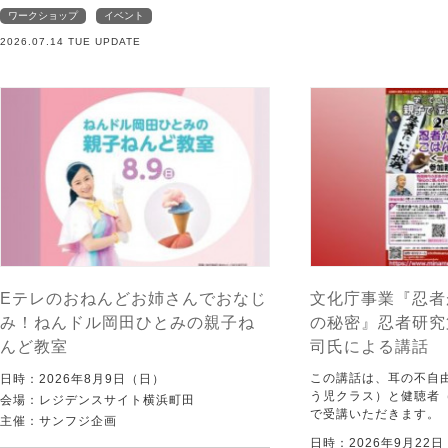
ワークショップ
イベント
2026.07.14 TUE UPDATE
Eテレのおねんどお姉さんでおなじ
文化庁事業『忍者
み！ねんドル岡田ひとみの親子ね
の秘密』忍者研究
んど教室
司氏による講話
この講話は、耳の不自
日時：2026年8月9日（日）
う児クラス）と健聴者
会場：レジデンスサイト横浜町田
で受講いただきます。
主催：サンフジ企画
日時：2026年9月22