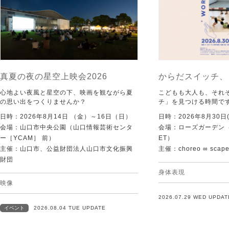
真夏の夜の星空上映会2026
からだスイッチ、
心地よい夜風と星空の下、映画を観ながら夏
こどもも大人も、それ
の思い出をつくりませんか？
チ」を見つける時間で
日時：2026年8月14日 （金）～16日（日）
日時：2026年8月30日(
会場：山口市中央公園（山口情報芸術センタ
会場：ローズガーデン（KI
ー［YCAM］ 前）
ET）
主催：山口市、公益財団法人山口市文化振興
主催：choreo ∞ scap
財団
身体表現
映像
2026.07.29 WED UPDAT
イベント
2026.08.04 TUE UPDATE