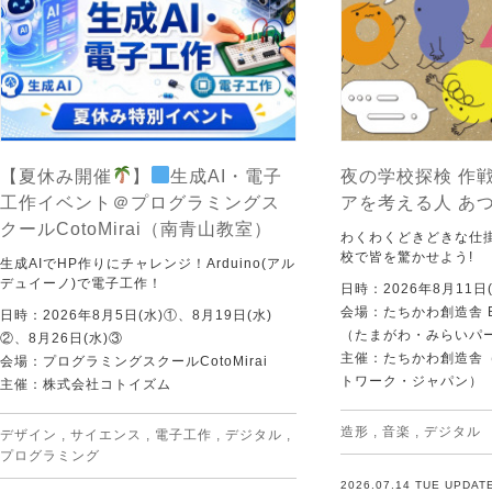
【夏休み開催
】
生成AI・電子
夜の学校探検 作戦
工作イベント＠プログラミングス
アを考える人 あ
クールCotoMirai（南青山教室）
わくわくどきどきな仕
校で皆を驚かせよう!
生成AIでHP作りにチャレンジ！Arduino(アル
デュイーノ)で電子工作！
日時：2026年8月11日(
会場：たちかわ創造舎 
日時：2026年8月5日(水)①、8月19日(水)
（たまがわ・みらいパ
②、8月26日(水)③
主催：たちかわ創造舎（
会場：プログラミングスクールCotoMirai
トワーク・ジャパン）
主催：株式会社コトイズム
造形
,
音楽
,
デジタル
デザイン
,
サイエンス
,
電子工作
,
デジタル
,
プログラミング
2026.07.14 TUE UPDAT