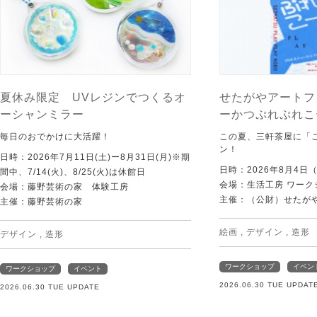
夏休み限定 UVレジンでつくるオ
せたがやアートフ
ーシャンミラー
ーかつぷれぷれこ
毎日のおでかけに大活躍！
この夏、三軒茶屋に「
ン！
日時：2026年7月11日(土)ー8月31日(月)※期
日時：2026年8月4日
間中、7/14(火)、8/25(火)は休館日
会場：生活工房 ワーク
会場：藤野芸術の家 体験工房
主催：（公財）せたが
主催：藤野芸術の家
絵画
,
デザイン
,
造形
デザイン
,
造形
ワークショップ
イベン
ワークショップ
イベント
2026.06.30 TUE UPDAT
2026.06.30 TUE UPDATE