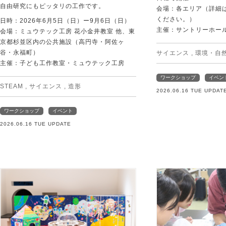
自由研究にもピッタリの工作です。
会場：各エリア（詳細は
ください。）
日時：2026年6月5日（日）ー9月6日（日）
主催：サントリーホー
会場：ミュウテック工房 花小金井教室 他、東
京都杉並区内の公共施設（高円寺・阿佐ヶ
谷・永福町）
サイエンス
,
環境・自
主催：子ども工作教室・ミュウテック工房
ワークショップ
イベン
STEAM
,
サイエンス
,
造形
2026.06.16 TUE UPDAT
ワークショップ
イベント
2026.06.16 TUE UPDATE