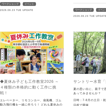
ワークショップ
イベント
ワークショップ
イベン
2026.06.23 TUE UPDATE
2026.06.23 TUE UPDAT
◆夏休み子ども工作教室2026 ～
サントリー水育「
４種類の本格的に動く工作に挑
夏の思い出に、親子で
戦！
あってみませんか？
日時：7-8月の土日・
エレベーター、リモコンカー、扇風機、ゴム
動力飛行機を一緒に作ろう！ どれも夏休みの
日程で開催