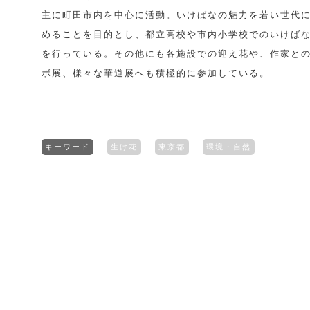
主に町田市内を中心に活動。いけばなの魅力を若い世代
めることを目的とし、都立高校や市内小学校でのいけば
を行っている。その他にも各施設での迎え花や、作家と
ボ展、様々な華道展へも積極的に参加している。
キーワード
生け花
東京都
環境・自然