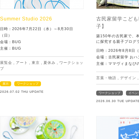
Summer Studio 2026
古民家留学こども
子】
日時：2026年7月22日（水）～8月30日
（日）
築150年の古民家で、
に探究する親子プログ
会場：BUG
主催：BUG
日時：2026年8月8日
会場：古民家留学 おハ
展覧会
,
アート
,
東京
,
夏休み
,
ワークショッ
主催：ママヴィまなび
プ
言葉・物語
,
デザイン
展示
ワークショップ
2026.07.02 THU UPDATE
ワークショップ
イベン
2026.06.30 TUE UPDAT