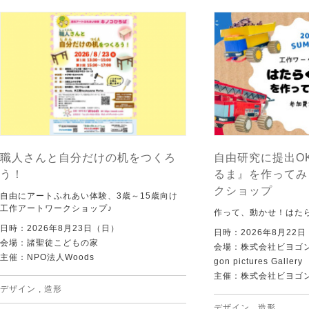
職人さんと自分だけの机をつくろ
自由研究に提出O
う！
るま』を作ってみ
クショップ
自由にアートふれあい体験、3歳～15歳向け
工作アートワークショップ♪
作って、動かせ！はた
日時：2026年8月23日（日）
日時：2026年8月22
会場：諸聖徒こどもの家
会場：株式会社ビヨゴン
主催：NPO法人Woods
gon pictures Gallery
主催：株式会社ビヨゴ
デザイン
,
造形
デザイン
,
造形