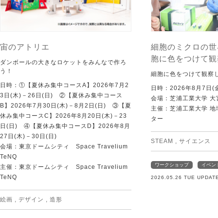
宙のアトリエ
細胞のミクロの世
胞に色をつけて観
ダンボールの大きなロケットをみんなで作ろ
う！
細胞に色をつけて観察
日時：①【夏休み集中コースA】2026年7月2
日時：2026年8月7日(
3日(木)－26日(日) ②【夏休み集中コース
会場：芝浦工業大学 大
B】2026年7月30日(木)－8月2日(日) ③【夏
主催：芝浦工業大学 
休み集中コースC】2026年8月20日(木)－23
ター
日(日) ④【夏休み集中コースD】2026年8月
27日(木)－30日(日)
STEAM
,
サイエンス
会場：東京ドームシティ Space Travelium
TeNQ
ワークショップ
イベン
主催：東京ドームシティ Space Travelium
TeNQ
2026.05.26 TUE UPDAT
絵画
,
デザイン
,
造形