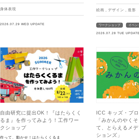
身体表現
絵画
,
デザイン
,
造形
2026.07.29 WED UPDATE
ワークショップ
イベン
2026.07.28 TUE UPDAT
自由研究に提出OK！『はたらくく
ICC キッズ・プロ
るま』を作ってみよう！工作ワー
「みかんのやくそ
クショップ
て、とらえるメデ
ションズ」
作って、動かせ！はたらくくるま