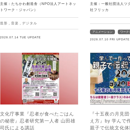
主催：たちかわ創造舎（NPO法人アートネッ
主催：一般社団法人ツ
トワーク・ジャパン）
社フリッカ
造形
,
音楽
,
デジタル
アニメーション
ワーク
2026.07.14 TUE UPDATE
2026.07.10 FRI UPDATE
文化庁事業『忍者が食べたごはん
『十五夜の月見団
の秘密』忍者研究第一人者 山田雄
え方』by 学ん
司氏による講話
親子で伝統文化体験