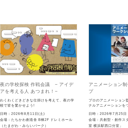
夜の学校探検 作戦会議 − アイデ
アニメーション制
アを考える人 あつまれ！−
プ
わくわくどきどきな仕掛けを考えて、夜の学
プロのアニメーション
校で皆を驚かせよう!
ナルアニメーションを
日時：2026年8月11日(土)
日時：2026年7月25
会場：たちかわ創造舎 B棟2F ドレミホール
会場：共創型・創作ス
（たまがわ・みらいパーク）
室 横浜駅西口分室」