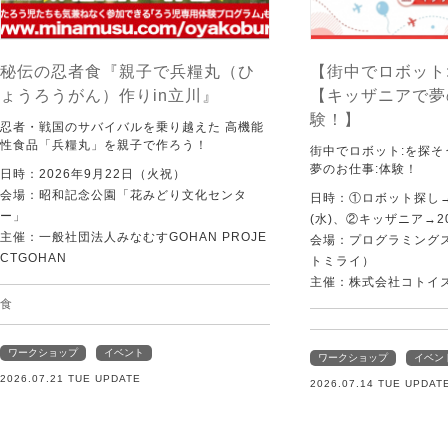
秘伝の忍者食『親子で兵糧丸（ひ
【街中でロボット
ょうろうがん）作りin立川』
【キッザニアで夢
験！】
忍者・戦国のサバイバルを乗り越えた 高機能
性食品「兵糧丸」を親子で作ろう！
街中でロボット:を探
夢のお仕事:体験！
日時：2026年9月22日（火祝）
会場：昭和記念公園「花みどり文化センタ
日時：①ロボット探し→2
ー」
(水)、②キッザニア→20
主催：一般社団法人みなむすGOHAN PROJE
会場：プログラミングスク
CTGOHAN
トミライ）
主催：株式会社コトイ
食
ワークショップ
イベント
ワークショップ
イベン
2026.07.21 TUE UPDATE
2026.07.14 TUE UPDAT