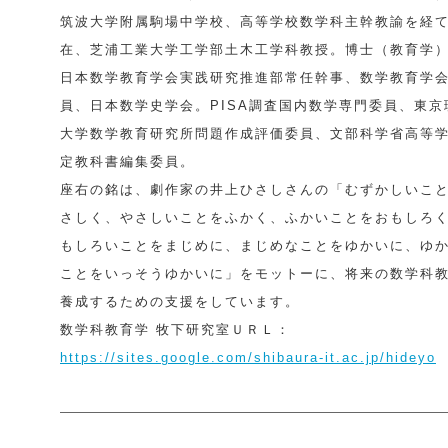
筑波大学附属駒場中学校、高等学校数学科主幹教諭を経
在、芝浦工業大学工学部土木工学科教授。博士（教育学
日本数学教育学会実践研究推進部常任幹事、数学教育学
員、日本数学史学会。PISA調査国内数学専門委員、東京
大学数学教育研究所問題作成評価委員、文部科学省高等
定教科書編集委員。
座右の銘は、劇作家の井上ひさしさんの「むずかしいこ
さしく、やさしいことをふかく、ふかいことをおもしろ
もしろいことをまじめに、まじめなことをゆかいに、ゆ
ことをいっそうゆかいに」をモットーに、将来の数学科
養成するための支援をしています。
数学科教育学 牧下研究室ＵＲＬ：
https://sites.google.com/shibaura-it.ac.jp/hideyo