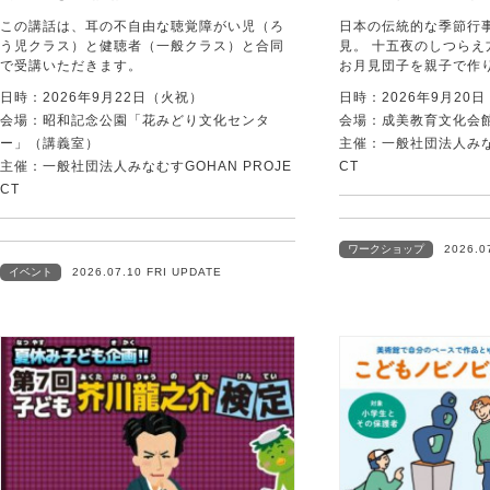
この講話は、耳の不自由な聴覚障がい児（ろ
日本の伝統的な季節行
う児クラス）と健聴者（一般クラス）と合同
見。 十五夜のしつら
で受講いただきます。
お月見団子を親子で作
日時：2026年9月22日（火祝）
日時：2026年9月20
会場：昭和記念公園「花みどり文化センタ
会場：成美教育文化会
ー」（講義室）
主催：一般社団法人みなむ
主催：一般社団法人みなむすGOHAN PROJE
CT
CT
ワークショップ
2026.0
イベント
2026.07.10 FRI UPDATE