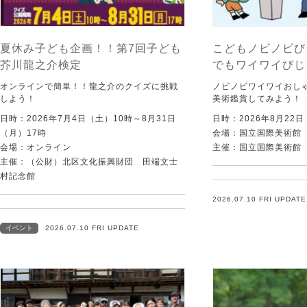
夏休み子ども企画！！第7回子ども
こどもノビノビび
芥川龍之介検定
でもワイワイびじ
オンラインで簡単！！龍之介のクイズに挑戦
ノビノビワイワイおし
しよう！
美術鑑賞してみよう！
日時：2026年7月4日（土）10時～8月31日
日時：2026年8月22
（月）17時
会場：国立国際美術館
会場：オンライン
主催：国立国際美術館
主催：（公財）北区文化振興財団 田端文士
村記念館
2026.07.10 FRI UPDATE
イベント
2026.07.10 FRI UPDATE