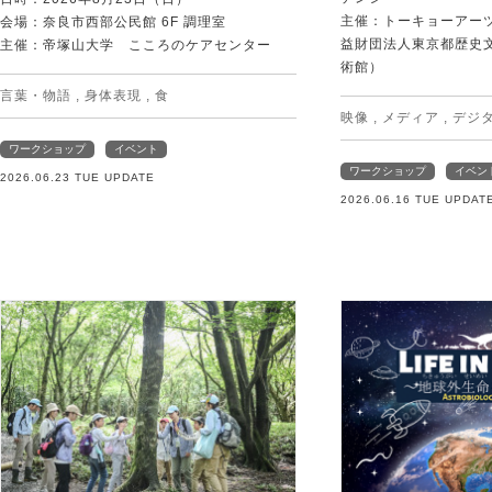
主催：トーキョーアー
会場：奈良市西部公民館 6F 調理室
益財団法人東京都歴史
主催：帝塚山大学 こころのケアセンター
術館）
言葉・物語
,
身体表現
,
食
映像
,
メディア
,
デジ
ワークショップ
イベント
ワークショップ
イベン
2026.06.23 TUE UPDATE
2026.06.16 TUE UPDAT