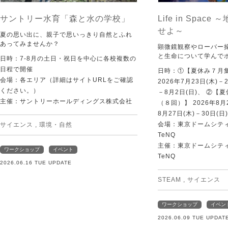
サントリー水育「森と水の学校」
Life in Spac
せよ～
夏の思い出に、親子で思いっきり自然とふれ
あってみませんか？
顕微鏡観察やローバー
と生命について学んで
日時：7-8月の土日・祝日を中心に各校複数の
日程で開催
日時：①【夏休み７月
会場：各エリア（詳細はサイトURLをご確認
2026年7月23日(木)－
ください。）
－8月2日(日)、 ②【
主催：サントリーホールディングス株式会社
（８回）】 2026年8月2
8月27日(木)－30日(日)
会場：東京ドームシティ Sp
サイエンス
,
環境・自然
TeNQ
主催：東京ドームシティ Sp
ワークショップ
イベント
TeNQ
2026.06.16 TUE UPDATE
STEAM
,
サイエンス
ワークショップ
イベン
2026.06.09 TUE UPDAT