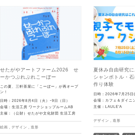
せたがやアートファーム2026 せ
夏休み自由研究に
ーかつぷれぷれこーぼー
シャンボトル・石
作り体験
この夏、三軒茶屋に「こーぼー」が再オープ
ン！
日時：2026年7月25日(
会場：カフェ＆ダイニング
日時：2026年8月4日（火）ｰ9日（日）
主催：LAULE'A
会場：生活工房 ワークショップルームAB
主催：（公財）せたがや文化財団 生活工房
デザイン
,
造形
絵画
,
デザイン
,
造形