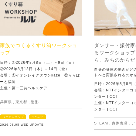
家族でつくるくすり箱ワークショ
ダンサー・振付家
ップ
るワークショップ
ら、みちのからだ
日時：①2026年8月8日（土）～9日（日）
②2026年8月13日（木）～14日（金）
自身の身体の動きがど
トへと変換されるのか
会場：①イオンレイクタウンkaze ②ららぽ
ーと福岡
日時：2026年8月8日
主催：第一三共ヘルスケア
会場：NTTインターコ
ンター [ICC]
兵庫県
,
東京都
,
造形
主催：NTTインターコ
ンター [ICC]
ワークショップ
イベント
STEAM
,
身体表現
,
デ
2026.08.05 WED UPDATE