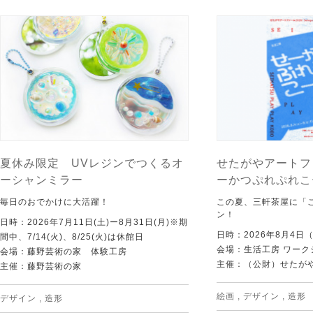
夏休み限定 UVレジンでつくるオ
せたがやアートフ
ーシャンミラー
ーかつぷれぷれこ
毎日のおでかけに大活躍！
この夏、三軒茶屋に「
ン！
日時：2026年7月11日(土)ー8月31日(月)※期
日時：2026年8月4日
間中、7/14(火)、8/25(火)は休館日
会場：生活工房 ワーク
会場：藤野芸術の家 体験工房
主催：（公財）せたが
主催：藤野芸術の家
絵画
,
デザイン
,
造形
デザイン
,
造形