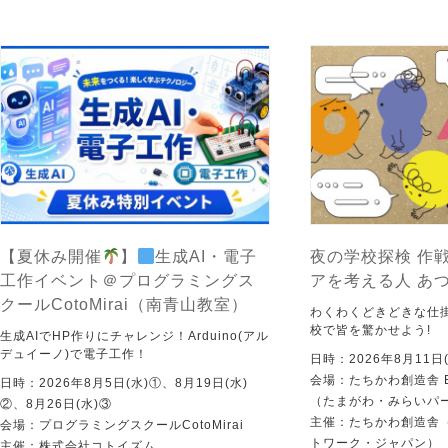
【夏休み開催
】
生成AI・電子
夜の学校探検 作戦
工作イベント＠プログラミングス
アを考える人 あ
クールCotoMirai（南青山教室）
わくわくどきどきな仕
校で皆を驚かせよう!
生成AIでHP作りにチャレンジ！Arduino(アル
デュイーノ)で電子工作！
日時：2026年8月11日(
会場：たちかわ創造舎 
日時：2026年8月5日(水)①、8月19日(水)
（たまがわ・みらいパ
②、8月26日(水)③
主催：たちかわ創造舎（
会場：プログラミングスクールCotoMirai
トワーク・ジャパン）
主催：株式会社コトイズム