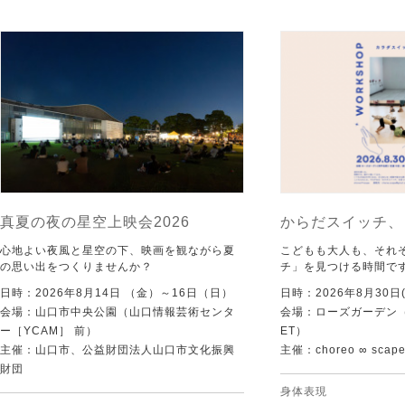
真夏の夜の星空上映会2026
からだスイッチ、
心地よい夜風と星空の下、映画を観ながら夏
こどもも大人も、それ
の思い出をつくりませんか？
チ」を見つける時間で
日時：2026年8月14日 （金）～16日（日）
日時：2026年8月30日(
会場：山口市中央公園（山口情報芸術センタ
会場：ローズガーデン（KI
ー［YCAM］ 前）
ET）
主催：山口市、公益財団法人山口市文化振興
主催：choreo ∞ scap
財団
身体表現