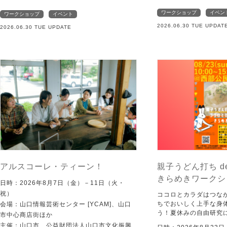
ワークショップ
イベン
ワークショップ
イベント
2026.06.30 TUE UPDAT
2026.06.30 TUE UPDATE
アルスコーレ・ティーン！
親子うどん打ち d
きらめきワークシ
日時：2026年8月7日（金）－11日（火・
祝）
ココロとカラダはつな
ちでおいしく上手な身
会場：山口情報芸術センター [YCAM]、山口
う！夏休みの自由研究
市中心商店街ほか
主催：山口市、公益財団法人山口市文化振興