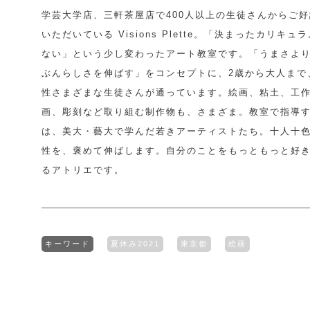
学芸大学店、三軒茶屋店で400人以上の生徒さんからご
いただいている Visions Plette。「決まったカリキュ
ない」という少し変わったアート教室です。「うまさよ
ぶんらしさを伸ばす」をコンセプトに、2歳から大人まで
性さまざまな生徒さんが通っています。絵画、粘土、工
画、彫刻など取り組む制作物も、さまざま。教室で指導
は、美大・藝大で学んだ若きアーティストたち。十人十
性を、褒めて伸ばします。自分のことをもっともっと好
るアトリエです。
キーワード
夏休み2021
東京都
絵画