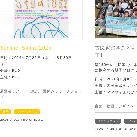
Summer Studio 2026
古民家留学こども
子】
日時：2026年7月22日（水）～8月30日
（日）
築150年の古民家で、
に探究する親子プログ
会場：BUG
主催：BUG
日時：2026年8月8日
会場：古民家留学 おハ
展覧会
,
アート
,
東京
,
夏休み
,
ワークショッ
主催：ママヴィまなび
プ
言葉・物語
,
デザイン
展示
ワークショップ
2026.07.02 THU UPDATE
ワークショップ
イベン
2026.06.30 TUE UPDAT