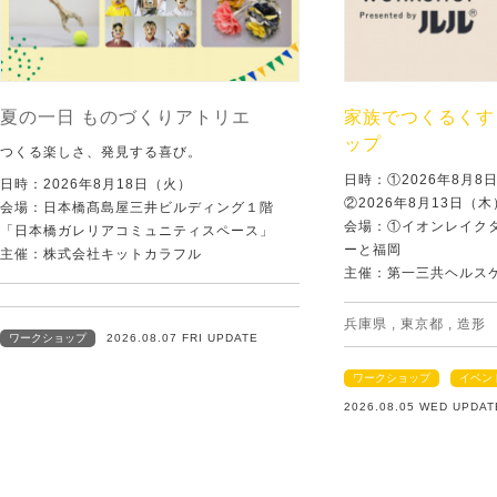
夏の一日 ものづくりアトリエ
家族でつくるくす
ップ
つくる楽しさ、発見する喜び。
日時：①2026年8月
日時：2026年8月18日（火）
②2026年8月13日（
会場：日本橋髙島屋三井ビルディング１階
会場：①イオンレイクタ
「日本橋ガレリアコミュニティスペース」
ーと福岡
主催：株式会社キットカラフル
主催：第一三共ヘルス
兵庫県
,
東京都
,
造形
ワークショップ
2026.08.07 FRI UPDATE
ワークショップ
イベン
2026.08.05 WED UPDAT