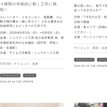
４種類の本格的に動く工作に挑
夏の思い出に、親子で
戦！
あってみませんか？
日時：7-8月の土日・
エレベーター、リモコンカー、扇風機、ゴム
動力飛行機を一緒に作ろう！ どれも夏休みの
日程で開催
自由研究にもピッタリの工作です。
会場：各エリア（詳細は
ください。）
日時：2026年6月5日（日）ー9月6日（日）
主催：サントリーホー
会場：ミュウテック工房 花小金井教室 他、東
京都杉並区内の公共施設（高円寺・阿佐ヶ
谷・永福町）
サイエンス
,
環境・自
主催：子ども工作教室・ミュウテック工房
ワークショップ
イベン
STEAM
,
サイエンス
,
造形
2026.06.16 TUE UPDAT
ワークショップ
イベント
2026.06.16 TUE UPDATE