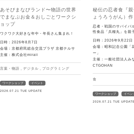
あそびまなびランド〜物語の世界
秘伝の忍者食『親
でまなぶお金＆おしごとワークシ
ょうろうがん）作
ョップ
忍者・戦国のサバイバ
性食品「兵糧丸」を親
ワクワク大好きな年中・年長さん集まれ！
日時：2026年9月22
日時：2026年8月7日
会場：昭和記念公園「
会場：京都府民総合交流プラザ 京都テルサ
ー」
主催：株式会社miraii
主催：一般社団法人みなむ
CTGOHAN
言葉・物語
,
デジタル
,
プログラミング
食
ワークショップ
イベント
2026.07.21 TUE UPDATE
ワークショップ
イベン
2026.07.21 TUE UPDAT