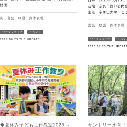
日時：2026年8月23
財団
会場：奈良市西部公民館 
主催：帝塚山大学 こ
街
,
言葉・物語
,
身体表現
言葉・物語
,
身体表現
ワークショップ
イベント
ワークショップ
イベン
2026.06.23 TUE UPDATE
2026.06.23 TUE UPDAT
◆夏休み子ども工作教室2026 ～
サントリー水育「