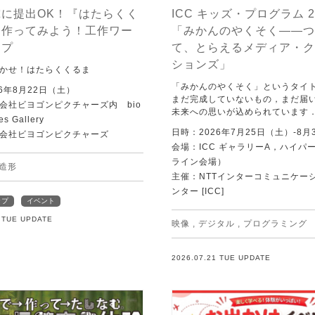
に提出OK！『はたらくく
ICC キッズ・プログラム 2
を作ってみよう！工作ワー
「みかんのやくそく——つ
ップ
て、とらえるメディア・ク
ションズ」
かせ！はたらくくるま
「みかんのやくそく」というタイ
6年8月22日（土）
まだ完成していないもの，まだ届
会社ビヨゴンピクチャーズ内 bio
未来への思いが込められています
es Gallery
日時：2026年7月25日（土）-8月
会社ビヨゴンピクチャーズ
会場：ICC ギャラリーA，ハイパー
ライン会場）
造形
主催：NTTインターコミュニケー
ンター [ICC]
ップ
イベント
1 TUE UPDATE
映像
,
デジタル
,
プログラミング
2026.07.21 TUE UPDATE