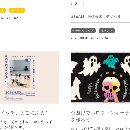
ンター [ICC]
ップ
イベント
STEAM
,
身体表現
,
デジタル
5 WED UPDATE
ワークショップ
イベント
2026.08.05 WED UPDATE
スイッチ、どこにある？
色遊びでハロウィンオーナ
を作ろう！
人も、それぞれの「からだスイッ
ける時間です。
ちょっぴり不思議で楽しいハロウ