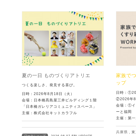
夏の一日 ものづくりアトリエ
家族で
ップ
つくる楽しさ、発見する喜び。
日時：①2
日時：2026年8月18日（火）
②2026年
会場：日本橋髙島屋三井ビルディング１階
会場：①イ
「日本橋ガレリアコミュニティスペース」
ーと福岡
主催：株式会社キットカラフル
主催：第一
兵庫県
,
東
ワークショップ
2026.08.07 FRI UPDATE