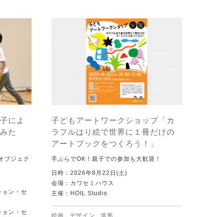
子によ
子どもアートワークショップ「カ
みた
ラフルはり絵で世界に１冊だけの
アートブックをつくろう！」
オブジェク
手ぶらでOK！親子での参加も大歓迎！
日時：2026年8月22日(土)
会場：カワセミハウス
ション・セ
主催：HOIL Studio
ション・セ
絵画
,
デザイン
,
造形