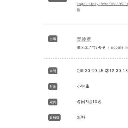
kagaku.tokyo/event/%
6/
実験室
会場
港区虎ノ門3-6-9 （
google 
①9:30-10:45 ②12:30-13
時間
小学生
対象
各回5組10名
定員
無料
参加費