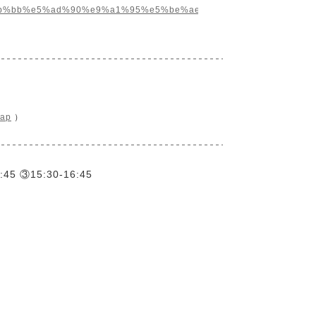
e9%9b%bb%e5%ad%90%e9%a1%95%e5%be%ae%e9%8f%a1%e3%81
map
）
:45 ③15:30-16:45