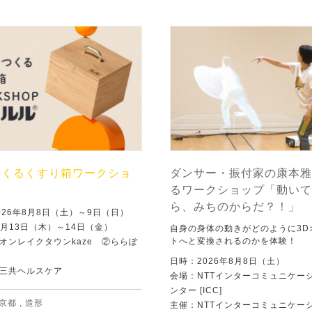
つくるくすり箱ワークショ
ダンサー・振付家の康本雅
るワークショップ「動いて
ら、みちのからだ？！」
026年8月8日（土）～9日（日）
8月13日（木）～14日（金）
自身の身体の動きがどのように3D
トへと変換されるのかを体験！
オンレイクタウンkaze ②ららぽ
日時：2026年8月8日（土）
三共ヘルスケア
会場：NTTインターコミュニケー
ンター [ICC]
京都
,
造形
主催：NTTインターコミュニケー