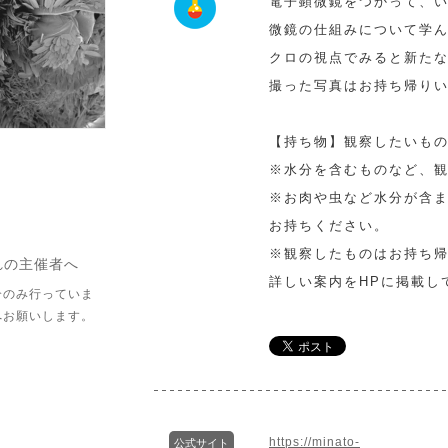
電子顕微鏡をつかって、
微鏡の仕組みについて学
クロの視点でみると新た
撮った写真はお持ち帰り
【持ち物】観察したいもの
※水分を含むものなど、
※お肉や虫など水分が含
お持ちください。
※観察したものはお持ち
れの主催者へ
詳しい案内をHPに掲載し
介のみ行っていま
へお願いします。
https://minato-
公式サイト