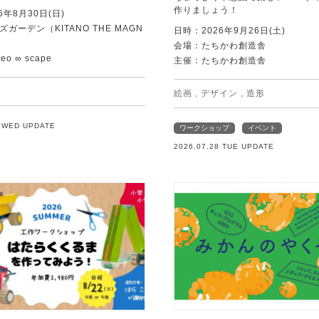
作りましょう！
6年8月30日(日)
ガーデン（KITANO THE MAGN
日時：2026年9月26日(土)
会場：たちかわ創造舎
o ∞ scape
主催：たちかわ創造舎
絵画
,
デザイン
,
造形
9 WED UPDATE
ワークショップ
イベント
2026.07.28 TUE UPDATE